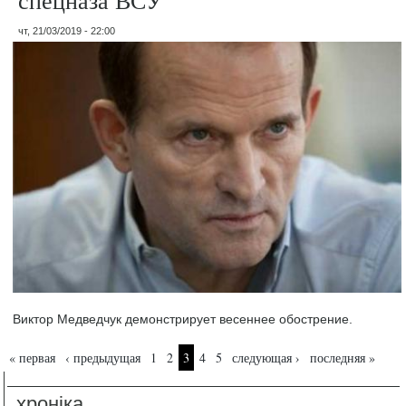
спецназа ВСУ
чт, 21/03/2019 - 22:00
Виктор Медведчук демонстрирует весеннее обострение.
Страницы
« первая
‹ предыдущая
1
2
3
4
5
следующая ›
последняя »
хроніка