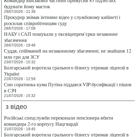
Командир військової частини примусив 83 підлеглих
будувати йому маєток
29/07/2026 - 21:38
Прокурор знімав інтимне відео у службовому кабінеті і
розсилав співробітницям суду
29/07/2026 - 17:09
НАБУ і САП пошукали у ексвіцепрем’єрки незаконне
збагачення
28/07/2026 - 19:48
Суддя, спійманий на незаконному збагаченні, не знайшов 12
млн грн для ЗСУ
23/07/2026 - 15:32
Болгарський воротила грального бізнесу отримав ліцензії в
Україні
22/07/2026 - 12:59
Син соратника кума Путіна піддався VIP-бусифікації і пішов
в СЗЧ
21/07/2026 - 15:32
з відео
Російські спецслужби переконали пенсіонера вбити
командира 2-го корпусу Нацгвардії
31/07/2026 - 19:45
Болгарський воротила грального бізнесу отримав ліцензії в