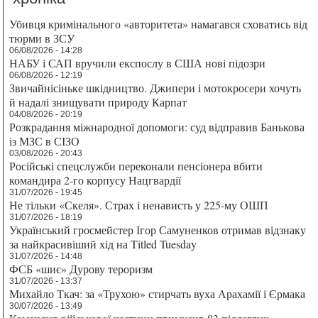
Убивця кримінального «авторитета» намагався сховатись від
тюрми в ЗСУ
06/08/2026 - 14:28
НАБУ і САП вручили експослу в США нові підозри
06/08/2026 - 12:19
Звичайнісіньке шкідництво. Джипери і мотокросери хочуть
й надалі знищувати природу Карпат
04/08/2026 - 20:19
Розкрадання міжнародної допомоги: суд відправив Банькова
із МЗС в СІЗО
03/08/2026 - 20:43
Російські спецслужби переконали пенсіонера вбити
командира 2-го корпусу Нацгвардії
31/07/2026 - 19:45
Не тільки «Скеля». Страх і ненависть у 225-му ОШП
31/07/2026 - 18:19
Український гросмейстер Ігор Самуненков отримав відзнаку
за найкрасивіший хід на Titled Tuesday
31/07/2026 - 14:48
ФСБ «шиє» Дурову тероризм
31/07/2026 - 13:37
Михайло Ткач: за «Трухою» стирчать вуха Арахамії і Єрмака
30/07/2026 - 13:49