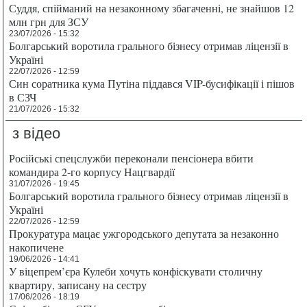
Суддя, спійманий на незаконному збагаченні, не знайшов 12
млн грн для ЗСУ
23/07/2026 - 15:32
Болгарський воротила грального бізнесу отримав ліцензії в
Україні
22/07/2026 - 12:59
Син соратника кума Путіна піддався VIP-бусифікації і пішов
в СЗЧ
21/07/2026 - 15:32
з відео
Російські спецслужби переконали пенсіонера вбити
командира 2-го корпусу Нацгвардії
31/07/2026 - 19:45
Болгарський воротила грального бізнесу отримав ліцензії в
Україні
22/07/2026 - 12:59
Прокуратура мацає ужгородського депутата за незаконно
накопичене
19/06/2026 - 14:41
У віцепрем’єра Кулеби хочуть конфіскувати столичну
квартиру, записану на сестру
17/06/2026 - 18:19