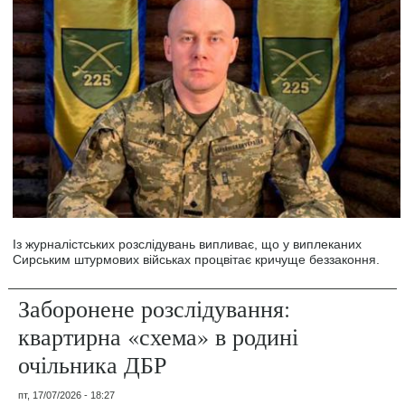
Із журналістських розслідувань випливає, що у виплеканих
Сирським штурмових військах процвітає кричуще беззаконня.
Заборонене розслідування:
квартирна «схема» в родині
очільника ДБР
пт, 17/07/2026 - 18:27