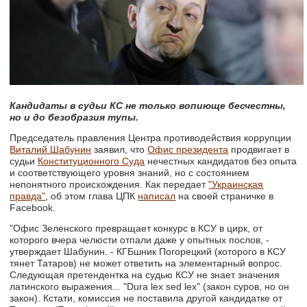
Кандидаты в судьи КС не только вопиюще бесчестны,
но и до безобразия тупы.
Председатель правления Центра противодействия коррупции
Виталий Шабунин
заявил, что
Офис президента
продвигает в
судьи
Конституционного Суда
нечестных кандидатов без опыта
и соответствующего уровня знаний, но с состоянием
непонятного происхождения. Как передает
"Украинская
правда"
, об этом глава ЦПК
написал
на своей страничке в
Facebook.
"Офис Зеленского превращает конкурс в КСУ в цирк, от
которого вчера челюсти отпали даже у опытных послов, -
утверждает Шабунин. - КГБшник Погорецкий (которого в КСУ
тянет Татаров) не может ответить на элементарный вопрос.
Следующая претендентка на судью КСУ не знает значения
латинского выражения... "Dura lex sed lex" (закон суров, но он
закон). Кстати, комиссия не поставила другой кандидатке от