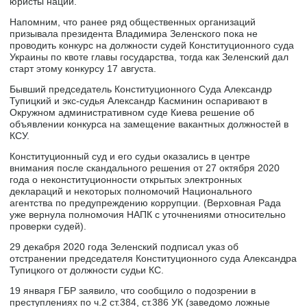
юристы нации.
Напомним, что ранее ряд общественных организаций
призывала президента Владимира Зеленского пока не
проводить конкурс на должности судей Конституционного суда
Украины по квоте главы государства, тогда как Зеленский дал
старт этому конкурсу 17 августа.
Бывший председатель Конституционного Суда Александр
Тупицкий и экс-судья Александр Касминин оспаривают в
Окружном административном суде Киева решение об
объявлении конкурса на замещение вакантных должностей в
КСУ.
Конституционный суд и его судьи оказались в центре
внимания после скандального решения от 27 октября 2020
года о неконституционности открытых электронных
деклараций и некоторых полномочий Национального
агентства по предупреждению коррупции. (Верховная Рада
уже вернула полномочия НАПК с уточнениями относительно
проверки судей).
29 декабря 2020 года Зеленский подписал указ об
отстранении председателя Конституционного суда Александра
Тупицкого от должности судьи КС.
19 января ГБР заявило, что сообщило о подозрении в
преступлениях по ч.2 ст.384, ст.386 УК (заведомо ложные