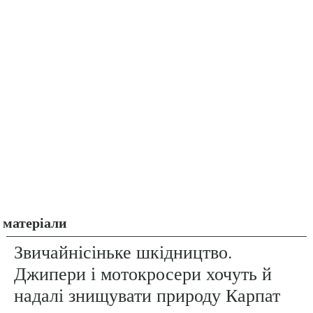
матеріали
Звичайнісіньке шкідництво.
Джипери і мотокросери хочуть й
надалі знищувати природу Карпат