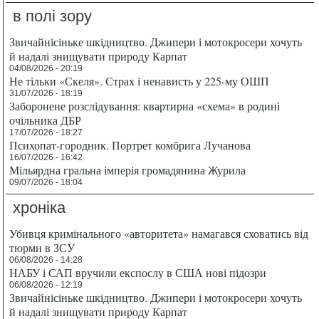
в полі зору
Звичайнісіньке шкідництво. Джипери і мотокросери хочуть
й надалі знищувати природу Карпат
04/08/2026 - 20:19
Не тільки «Скеля». Страх і ненависть у 225-му ОШП
31/07/2026 - 18:19
Заборонене розслідування: квартирна «схема» в родині
очільника ДБР
17/07/2026 - 18:27
Психопат-городник. Портрет комбрига Лучанова
16/07/2026 - 16:42
Мільярдна гральна імперія громадянина Журила
09/07/2026 - 18:04
хроніка
Убивця кримінального «авторитета» намагався сховатись від
тюрми в ЗСУ
06/08/2026 - 14:28
НАБУ і САП вручили експослу в США нові підозри
06/08/2026 - 12:19
Звичайнісіньке шкідництво. Джипери і мотокросери хочуть
й надалі знищувати природу Карпат