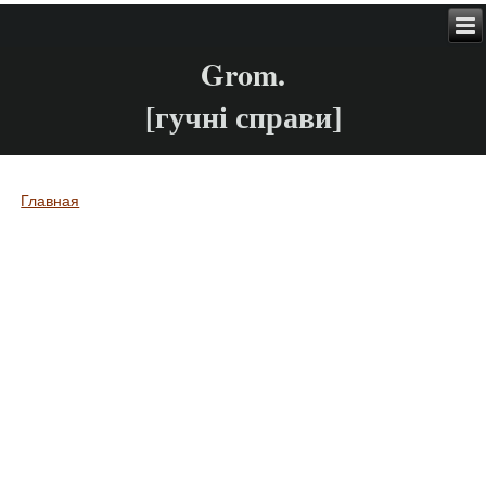
Grom.
[гучні справи]
Главная
Вы здесь