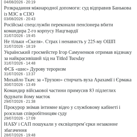
04/08/2026 - 20:19
Розкрадання міжнародної допомоги: суд відправив Банькова
із МЗС в СІЗО
03/08/2026 - 20:43
Російські спецслужби переконали пенсіонера вбити
командира 2-го корпусу Нацгвардії
31/07/2026 - 19:45
Не тільки «Скеля». Страх і ненависть у 225-му ОШП
31/07/2026 - 18:19
Український гросмейстер Ігор Самуненков отримав відзнаку
за найкрасивіший хід на Titled Tuesday
31/07/2026 - 14:48
ФСБ «шиє» Дурову тероризм
31/07/2026 - 13:37
Михайло Ткач: за «Трухою» стирчать вуха Арахамії і Єрмака
30/07/2026 - 13:49
Командир військової частини примусив 83 підлеглих
будувати йому маєток
29/07/2026 - 21:38
Прокурор знімав інтимне відео у службовому кабінеті і
розсилав співробітницям суду
29/07/2026 - 17:09
НАБУ і САП пошукали у ексвіцепрем’єрки незаконне
збагачення
28/07/2026 - 19:48