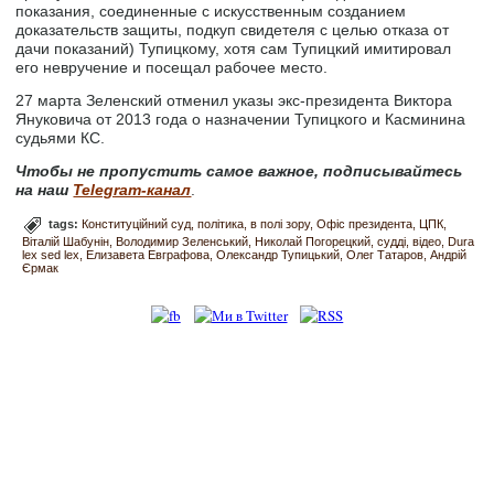
показания, соединенные с искусственным созданием
доказательств защиты, подкуп свидетеля с целью отказа от
дачи показаний) Тупицкому, хотя сам Тупицкий имитировал
его невручение и посещал рабочее место.
27 марта Зеленский отменил указы экс-президента Виктора
Януковича от 2013 года о назначении Тупицкого и Касминина
судьями КС.
Чтобы не пропустить самое важное, подписывайтесь
на наш
Telegram-канал
.
tags:
Конституційний суд
політика
в полі зору
Офіс президента
ЦПК
Віталій Шабунін
Володимир Зеленський
Николай Погорецкий
судді
відео
Dura
lex sed lex
Елизавета Евграфова
Олександр Тупицький
Олег Татаров
Андрій
Єрмак