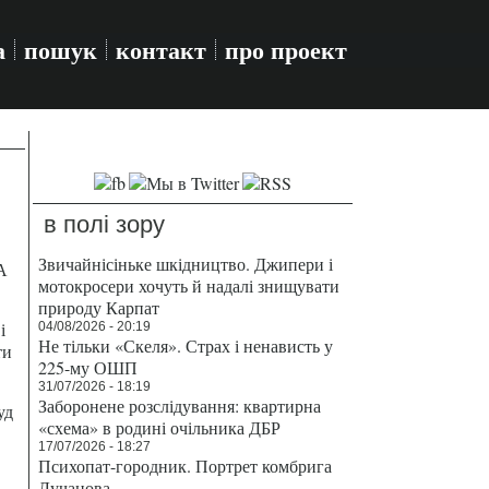
а
пошук
контакт
про проект
в полі зору
Звичайнісіньке шкідництво. Джипери і
А
мотокросери хочуть й надалі знищувати
природу Карпат
і
04/08/2026 - 20:19
Не тільки «Скеля». Страх і ненависть у
ти
225-му ОШП
31/07/2026 - 18:19
Заборонене розслідування: квартирна
уд
«схема» в родині очільника ДБР
17/07/2026 - 18:27
Психопат-городник. Портрет комбрига
Лучанова