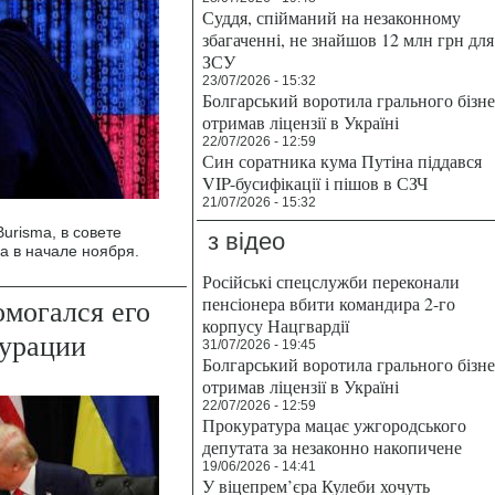
Суддя, спійманий на незаконному
збагаченні, не знайшов 12 млн грн для
ЗСУ
23/07/2026 - 15:32
Болгарський воротила грального бізн
отримав ліцензії в Україні
22/07/2026 - 12:59
Син соратника кума Путіна піддався
VIP-бусифікації і пішов в СЗЧ
21/07/2026 - 15:32
urisma, в совете
з відео
а в начале ноября.
Російські спецслужби переконали
омогался его
пенсіонера вбити командира 2-го
корпусу Нацгвардії
гурации
31/07/2026 - 19:45
Болгарський воротила грального бізн
отримав ліцензії в Україні
22/07/2026 - 12:59
Прокуратура мацає ужгородського
депутата за незаконно накопичене
19/06/2026 - 14:41
У віцепрем’єра Кулеби хочуть