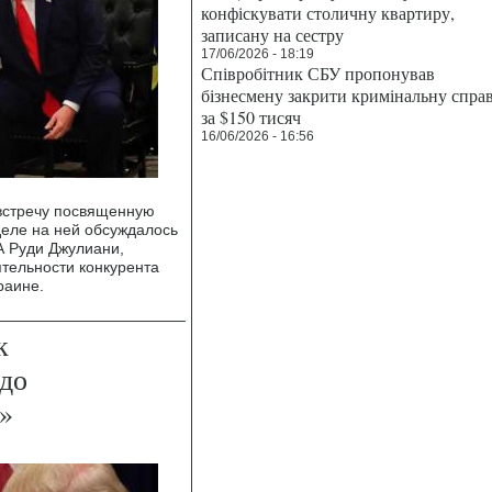
конфіскувати столичну квартиру,
записану на сестру
17/06/2026 - 18:19
Співробітник СБУ пропонував
бізнесмену закрити кримінальну спра
за $150 тисяч
16/06/2026 - 16:56
встречу посвященную
деле на ней обсуждалось
А Руди Джулиани,
тельности конкурента
раине.
к
до
»