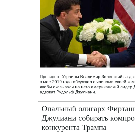
Президент Украины Владимир Зеленский за дв
в мае 2019 года обсуждал с членами своей ко
якобы оказывали на него американский лидер 
адвокат Рудольф Джулиани.
Опальный олигарх Фирташ
Джулиани собирать компро
конкурента Трампа