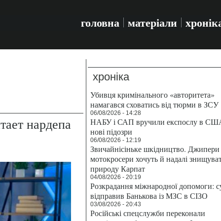
головна
матеріали
хронік
хроніка
Убивця кримінального «авторитета»
намагався сховатись від тюрми в ЗСУ
06/08/2026 - 14:28
тает нардепа
НАБУ і САП вручили експослу в СШ
нові підозри
06/08/2026 - 12:19
Звичайнісіньке шкідництво. Джипери 
мотокросери хочуть й надалі знищува
природу Карпат
04/08/2026 - 20:19
Розкрадання міжнародної допомоги: с
відправив Банькова із МЗС в СІЗО
03/08/2026 - 20:43
Російські спецслужби переконали