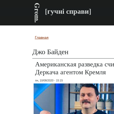
Grom.
[гучні справи]
Главная
Вы здесь
Джо Байден
Американская разведка счи
Деркача агентом Кремля
пн, 10/08/2020 - 15:15