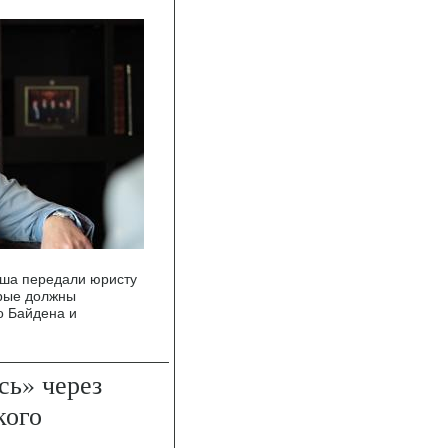
аша передали юристу
орые должны
о Байдена и
сь» через
кого