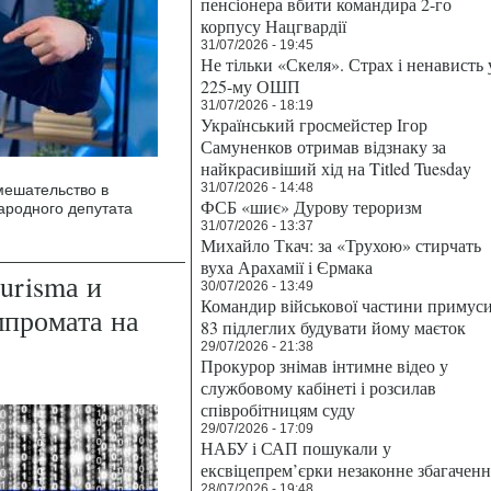
пенсіонера вбити командира 2-го
корпусу Нацгвардії
31/07/2026 - 19:45
Не тільки «Скеля». Страх і ненависть 
225-му ОШП
31/07/2026 - 18:19
Український гросмейстер Ігор
Самуненков отримав відзнаку за
найкрасивіший хід на Titled Tuesday
31/07/2026 - 14:48
мешательство в
ФСБ «шиє» Дурову тероризм
ародного депутата
31/07/2026 - 13:37
Михайло Ткач: за «Трухою» стирчать
вуха Арахамії і Єрмака
urismа и
30/07/2026 - 13:49
Командир військової частини примус
мпромата на
83 підлеглих будувати йому маєток
29/07/2026 - 21:38
Прокурор знімав інтимне відео у
службовому кабінеті і розсилав
співробітницям суду
29/07/2026 - 17:09
НАБУ і САП пошукали у
ексвіцепрем’єрки незаконне збагаченн
28/07/2026 - 19:48