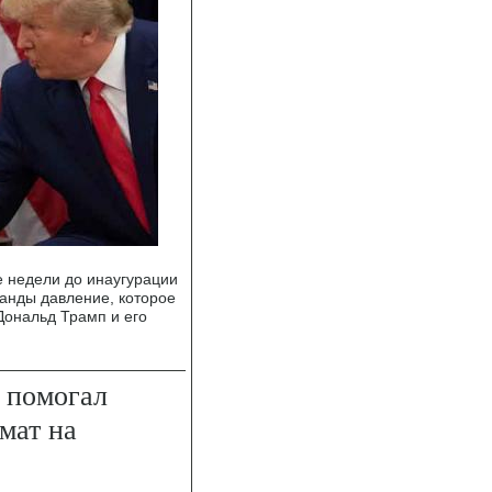
е недели до инаугурации
манды давление, которое
Дональд Трамп и его
 помогал
мат на