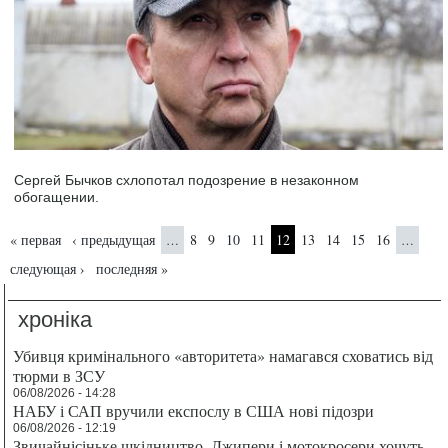
Сергей Бычков схлопотал подозрение в незаконном
обогащении.
Страницы
« первая
‹ предыдущая
8
9
10
11
12
13
14
15
16
…
…
следующая ›
последняя »
хроніка
Убивця кримінального «авторитета» намагався сховатись від
тюрми в ЗСУ
06/08/2026 - 14:28
НАБУ і САП вручили експослу в США нові підозри
06/08/2026 - 12:19
Звичайнісіньке шкідництво. Джипери і мотокросери хочуть