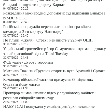
й надалі знищувати природу Карпат
04/08/2026 - 20:19
Розкрадання міжнародної допомоги: суд відправив Банькова
із МЗС в СІЗО
03/08/2026 - 20:43
Російські спецслужби переконали пенсіонера вбити
командира 2-го корпусу Нацгвардії
31/07/2026 - 19:45
Не тільки «Скеля». Страх і ненависть у 225-му ОШП
31/07/2026 - 18:19
Український гросмейстер Ігор Самуненков отримав відзнаку
за найкрасивіший хід на Titled Tuesday
31/07/2026 - 14:48
ФСБ «шиє» Дурову тероризм
31/07/2026 - 13:37
Михайло Ткач: за «Трухою» стирчать вуха Арахамії і Єрмака
30/07/2026 - 13:49
Командир військової частини примусив 83 підлеглих
будувати йому маєток
29/07/2026 - 21:38
Прокурор знімав інтимне відео у службовому кабінеті і
розсилав співробітницям суду
29/07/2026 - 17:09
НАБУ і САП пошукали у ексвіцепрем’єрки незаконне