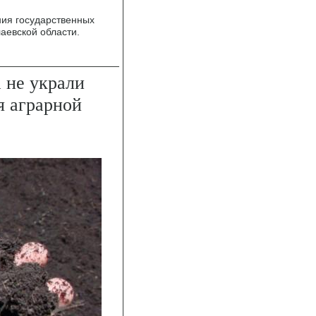
ия государственных
аевской области.
 не украли
я аграрной