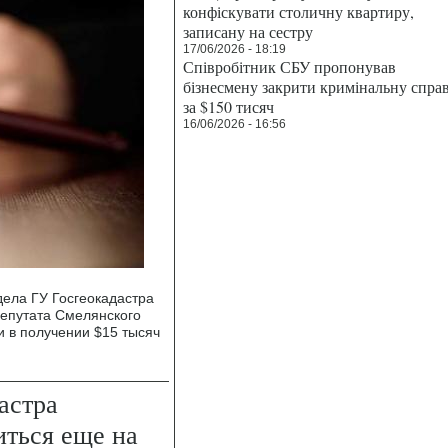
конфіскувати столичну квартиру,
записану на сестру
17/06/2026 - 18:19
Співробітник СБУ пропонував
бізнесмену закрити кримінальну спра
за $150 тисяч
16/06/2026 - 16:56
дела ГУ Госгеокадастра
депутата Смелянского
и в получении $15 тысяч
астра
иться еще на