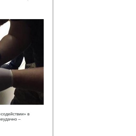
«содействии» в
неудачно –