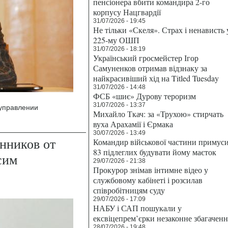
пенсіонера вбити командира 2-го
корпусу Нацгвардії
31/07/2026 - 19:45
Не тільки «Скеля». Страх і ненависть 
225-му ОШП
31/07/2026 - 18:19
Український гросмейстер Ігор
Самуненков отримав відзнаку за
найкрасивіший хід на Titled Tuesday
31/07/2026 - 14:48
ФСБ «шиє» Дурову тероризм
31/07/2026 - 13:37
 управлении
Михайло Ткач: за «Трухою» стирчать
вуха Арахамії і Єрмака
30/07/2026 - 13:49
енников от
Командир військової частини примус
83 підлеглих будувати йому маєток
сим
29/07/2026 - 21:38
Прокурор знімав інтимне відео у
службовому кабінеті і розсилав
співробітницям суду
29/07/2026 - 17:09
НАБУ і САП пошукали у
ексвіцепрем’єрки незаконне збагаченн
28/07/2026 - 19:48