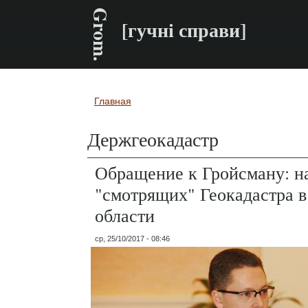
Grom.
[гучні справи]
Главная
Вы здесь
Держгеокадастр
Обращение к Гройсману: н
"смотрящих" Геокадастра 
области
ср, 25/10/2017 - 08:46