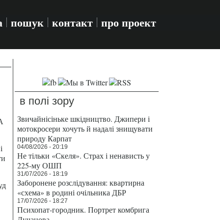
а
пошук
контакт
про проект
в полі зору
Звичайнісіньке шкідництво. Джипери і
А
мотокросери хочуть й надалі знищувати
природу Карпат
і
04/08/2026 - 20:19
Не тільки «Скеля». Страх і ненависть у
ти
225-му ОШП
31/07/2026 - 18:19
Заборонене розслідування: квартирна
уд
«схема» в родині очільника ДБР
17/07/2026 - 18:27
Психопат-городник. Портрет комбрига
Лучанова