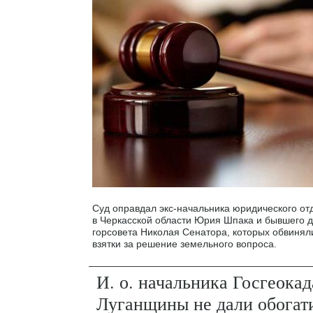
Суд оправдал экс-начальника юридического от
в Черкасской области Юрия Шпака и бывшего 
горсовета Николая Сенатора, которых обвинял
взятки за решение земельного вопроса.
И. о. начальника Госгеокад
Луганщины не дали обогат