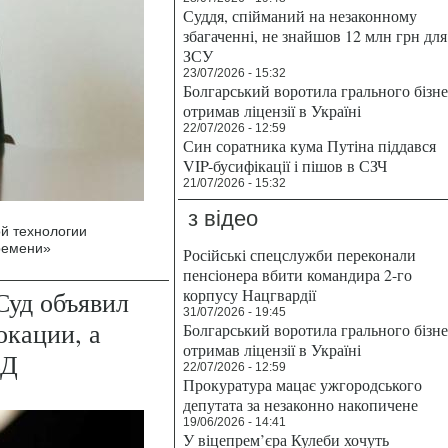
Суддя, спійманий на незаконному
збагаченні, не знайшов 12 млн грн для
ЗСУ
23/07/2026 - 15:32
Болгарський воротила грального бізн
отримав ліцензії в Україні
22/07/2026 - 12:59
Син соратника кума Путіна піддався
VIP-бусифікації і пішов в СЗЧ
21/07/2026 - 15:32
з відео
й технологии
ремени»
Російські спецслужби переконали
пенсіонера вбити командира 2-го
корпусу Нацгвардії
 Суд объявил
31/07/2026 - 19:45
окации, а
Болгарський воротила грального бізн
отримав ліцензії в Україні
ВД
22/07/2026 - 12:59
Прокуратура мацає ужгородського
депутата за незаконно накопичене
19/06/2026 - 14:41
У віцепрем’єра Кулеби хочуть