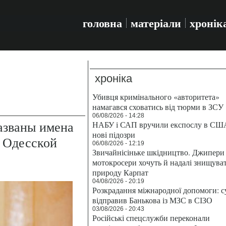
головна
матеріали
хронік
хроніка
Убивця кримінального «авторитета»
намагався сховатись від тюрми в ЗСУ
06/08/2026 - 14:28
азваны имена
НАБУ і САП вручили експослу в СШ
нові підозри
в Одесской
06/08/2026 - 12:19
Звичайнісіньке шкідництво. Джипери 
мотокросери хочуть й надалі знищува
природу Карпат
04/08/2026 - 20:19
Розкрадання міжнародної допомоги: с
відправив Банькова із МЗС в СІЗО
03/08/2026 - 20:43
Російські спецслужби переконали