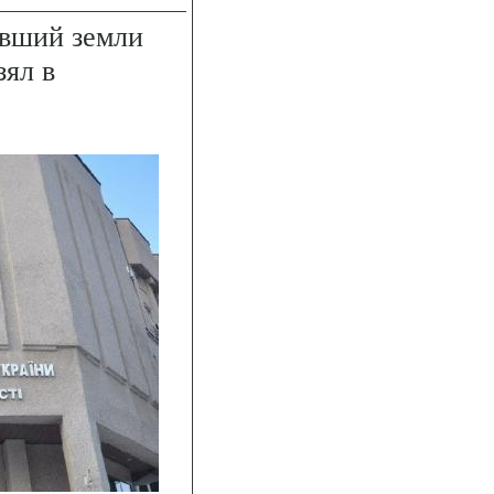
вший земли
зял в