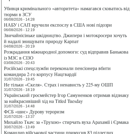
Убивця кримінального «авторитета» намагався сховатись від
тюрми в ЗСУ
06/08/2026 - 14:28
НАБУ і САП вручили експослу в США нові підозри
06/08/2026 - 12:19
Звичайнісіньке шкідництво. Джипери і мотокросери хочуть
й надалі знищувати природу Карпат
04/08/2026 - 20:19
Розкрадання міжнародної допомоги: суд відправив Банькова
із МЗС в СІЗО
03/08/2026 - 20:43
Російські спецслужби переконали пенсіонера вбити
командира 2-го корпусу Нацгвардії
31/07/2026 - 19:45
Не тільки «Скеля». Страх і ненависть у 225-му ОШП
31/07/2026 - 18:19
Український гросмейстер Ігор Самуненков отримав відзнаку
за найкрасивіший хід на Titled Tuesday
31/07/2026 - 14:48
ФСБ «шиє» Дурову тероризм
31/07/2026 - 13:37
Михайло Ткач: за «Трухою» стирчать вуха Арахамії і Єрмака
30/07/2026 - 13:49
Командир військової частини примусив 83 підлеглих