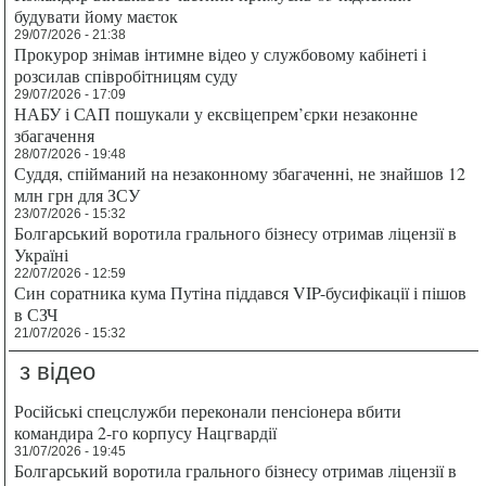
будувати йому маєток
29/07/2026 - 21:38
Прокурор знімав інтимне відео у службовому кабінеті і
розсилав співробітницям суду
29/07/2026 - 17:09
НАБУ і САП пошукали у ексвіцепрем’єрки незаконне
збагачення
28/07/2026 - 19:48
Суддя, спійманий на незаконному збагаченні, не знайшов 12
млн грн для ЗСУ
23/07/2026 - 15:32
Болгарський воротила грального бізнесу отримав ліцензії в
Україні
22/07/2026 - 12:59
Син соратника кума Путіна піддався VIP-бусифікації і пішов
в СЗЧ
21/07/2026 - 15:32
з відео
Російські спецслужби переконали пенсіонера вбити
командира 2-го корпусу Нацгвардії
31/07/2026 - 19:45
Болгарський воротила грального бізнесу отримав ліцензії в