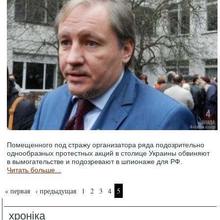
Помещенного под стражу организатора ряда подозрительно
однообразных протестных акций в столице Украины обвиняют
в вымогательстве и подозревают в шпионаже для РФ.
Читать больше...
Страницы
« первая
‹ предыдущая
1
2
3
4
5
хроніка