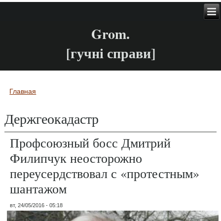
Grom.
[гучні справи]
Главная
Вы здесь
Держгеокадастр
Профсоюзный босс Дмитрий
Филипчук неосторожно
переусердствовал с «протестным»
шантажом
вт, 24/05/2016 - 05:18