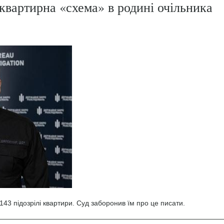
квартирна «схема» в родині очільника
43 підозрілі квартири. Суд заборонив їм про це писати.