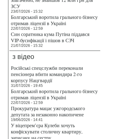
ЗСУ
23/07/2026 - 15:32
Болгарський воротила грального бізнесу
отримав ліцензії в Україні
22/07/2026 - 12:59
Син соратника кума Путіна піддався
VIP-бусифікації і пішов в СЗЧ
21/07/2026 - 15:32
з відео
Російські спецслужби переконали
пенсіонера вбити командира 2-го
корпусу Нацгвардії
31/07/2026 - 19:45
Болгарський воротила грального бізнесу
отримав ліцензії в Україні
22/07/2026 - 12:59
Прокуратура мацає ужгородського
депутата за незаконно накопичене
19/06/2026 - 14:41
У віцепрем’єра Кулеби хочуть
конфіскувати столичну квартиру,
записану на сестру