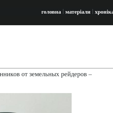
головна
матеріали
хронік
енников от земельных рейдеров –