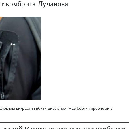
ет комбрига Лучанова
леглим викрасти і вбити цивільних, мав борги і проблеми з
италий Юрченко продолжает вербовать