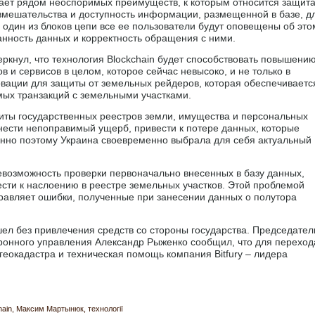
ает рядом неоспоримых преимуществ, к которым относится защит
вмешательства и доступность информации, размещенной в базе, д
в один из блоков цепи все ее пользователи будут оповещены об это
анность данных и корректность обращения с ними.
кнул, что технология Blockchain будет способствовать повышени
 и сервисов в целом, которое сейчас невысоко, и не только в
новации для защиты от земельных рейдеров, которая обеспечиваетс
мых транзакций с земельными участками.
иты государственных реестров земли, имущества и персональных
ести непоправимый ущерб, привести к потере данных, которые
енно поэтому Украина своевременно выбрала для себя актуальный
невозможность проверки первоначально внесенных в базу данных,
ести к наслоению в реестре земельных участков. Этой проблемой
правляет ошибки, полученные при занесении данных о полутора
шел без привлечения средств со стороны государства. Председател
тронного управления Александр Рыженко сообщил, что для переход
еокадастра и техническая помощь компания Bitfury – лидера
hain
Максим Мартынюк
технології