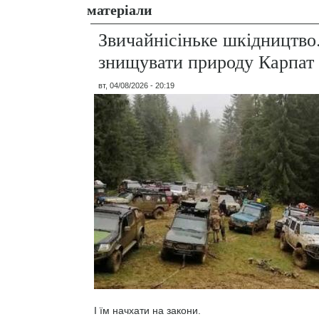
матеріали
Звичайнісіньке шкідництво
знищувати природу Карпат
вт, 04/08/2026 - 20:19
І їм начхати на закони.