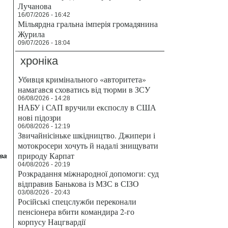
Лучанова
16/07/2026 - 16:42
Мільярдна гральна імперія громадянина
Журила
09/07/2026 - 18:04
хроніка
Убивця кримінального «авторитета»
намагався сховатись від тюрми в ЗСУ
06/08/2026 - 14:28
НАБУ і САП вручили експослу в США
нові підозри
06/08/2026 - 12:19
Звичайнісіньке шкідництво. Джипери і
мотокросери хочуть й надалі знищувати
природу Карпат
ва
04/08/2026 - 20:19
Розкрадання міжнародної допомоги: суд
відправив Банькова із МЗС в СІЗО
03/08/2026 - 20:43
Російські спецслужби переконали
пенсіонера вбити командира 2-го
корпусу Нацгвардії