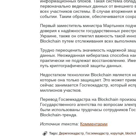
информационных блоков. Такая система облад
первоначально веденных данных от внешнего 
всех участников системы. В случае вторжения 
событии. Таким образом, обеспечивается сохр
Первый заместитель министра Мартынюк подчер
доверия к надёжности государственных реестров
Украине, также он отметил важность такой ин
Blockchain путем отслеживания всех выполняе
Трудно переоценить значимость надежной защ
данных. Неожиданная кибератака способна нан
практически не подлежат восстановлению. Им
путь криптографической защиты данных.
Недостатком технологии Blockchain является 
которые она только защищает. Это может прив
сейчас занимается Госгеокадастр, который ис
миллионов участков.
Перевод Госземкадастра на Blockchain произо
Государственного агентства по вопросам элек
были использованы трудочасы сотрудников Госг
Blockchain-тренда.
Источник текста:
Комментарии
Tags:
Держгеокадастр
Госземкадастр
корупція
blockc