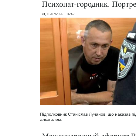
Психопат-городник. Портр
чт, 16/07/2026 - 16:42
Підполковник Станіслав Лучанов, що наказав під
алкоголем.
Международный аферист В