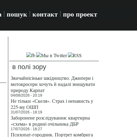
а
пошук
контакт
про проект
в полі зору
Звичайнісіньке шкідництво. Джипери і
мотокросери хочуть й надалі знищувати
природу Карпат
04/08/2026 - 20:19
Не тільки «Скеля». Страх і ненависть у
225-му ОШП
31/07/2026 - 18:19
Заборонене розслідування: квартирна
«схема» в родині очільника ДБР
17/07/2026 - 18:27
Психопат-городник. Портрет комбрига