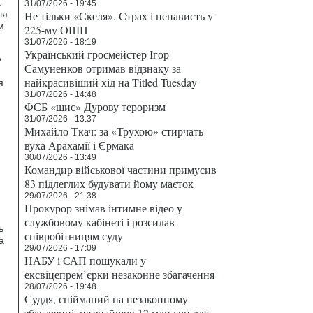
а
31/07/2026 - 19:45
ля
Не тільки «Скеля». Страх і ненависть у
м
225-му ОШП
31/07/2026 - 18:19
Український гросмейстер Ігор
ю
Самуненков отримав відзнаку за
найкрасивіший хід на Titled Tuesday
я
31/07/2026 - 14:48
ФСБ «шиє» Дурову тероризм
31/07/2026 - 13:37
Михайло Ткач: за «Трухою» стирчать
вуха Арахамії і Єрмака
30/07/2026 - 13:49
Командир військової частини примусив
83 підлеглих будувати йому маєток
29/07/2026 - 21:38
Прокурор знімав інтимне відео у
службовому кабінеті і розсилав
ь
співробітницям суду
а
29/07/2026 - 17:09
НАБУ і САП пошукали у
ексвіцепрем’єрки незаконне збагачення
28/07/2026 - 19:48
Суддя, спійманий на незаконному
збагаченні, не знайшов 12 млн грн для