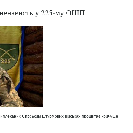
і ненависть у 225-му ОШП
 виплеканих Сирським штурмових військах процвітає кричуще