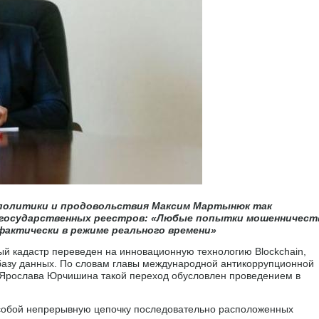
политики и продовольствия Максим Мартынюк так
я государственных реестров: «Любые попытки мошенничест
актически в режиме реального времени»
ый кадастр переведен на инновационную технологию Blockchain,
базу данных. По словам главы международной антикоррупционной
ne Ярослава Юрчишина такой переход обусловлен проведением в
т собой непрерывную цепочку последовательно расположенных