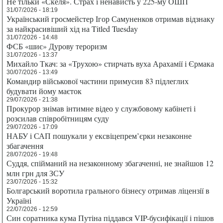
Не тільки «Скеля». Страх і ненависть у 225-му ОШП
31/07/2026 - 18:19
Український гросмейстер Ігор Самуненков отримав відзнаку
за найкрасивіший хід на Titled Tuesday
31/07/2026 - 14:48
ФСБ «шиє» Дурову тероризм
31/07/2026 - 13:37
Михайло Ткач: за «Трухою» стирчать вуха Арахамії і Єрмака
30/07/2026 - 13:49
Командир військової частини примусив 83 підлеглих
будувати йому маєток
29/07/2026 - 21:38
Прокурор знімав інтимне відео у службовому кабінеті і
розсилав співробітницям суду
29/07/2026 - 17:09
НАБУ і САП пошукали у ексвіцепрем’єрки незаконне
збагачення
28/07/2026 - 19:48
Суддя, спійманий на незаконному збагаченні, не знайшов 12
млн грн для ЗСУ
23/07/2026 - 15:32
Болгарський воротила грального бізнесу отримав ліцензії в
Україні
22/07/2026 - 12:59
Син соратника кума Путіна піддався VIP-бусифікації і пішов