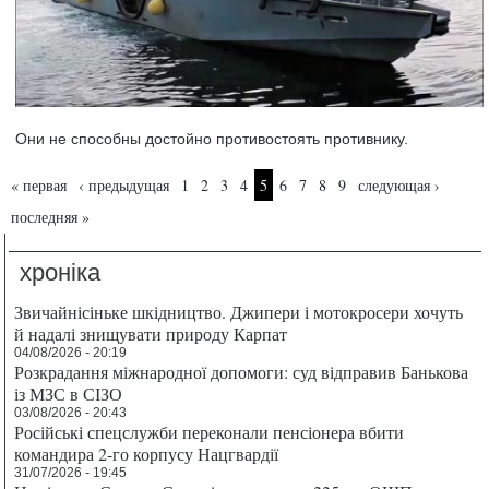
Они не способны достойно противостоять противнику.
Страницы
« первая
‹ предыдущая
1
2
3
4
5
6
7
8
9
следующая ›
последняя »
хроніка
Звичайнісіньке шкідництво. Джипери і мотокросери хочуть
й надалі знищувати природу Карпат
04/08/2026 - 20:19
Розкрадання міжнародної допомоги: суд відправив Банькова
із МЗС в СІЗО
03/08/2026 - 20:43
Російські спецслужби переконали пенсіонера вбити
командира 2-го корпусу Нацгвардії
31/07/2026 - 19:45