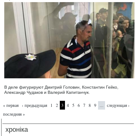
В деле фигурируют Дмитрий Головин, Константин Гейко,
Александр Чудаков и Валерий Капитанчук.
Страницы
« первая
‹ предыдущая
1
2
3
4
5
6
7
8
9
следующая ›
…
последняя »
хроніка