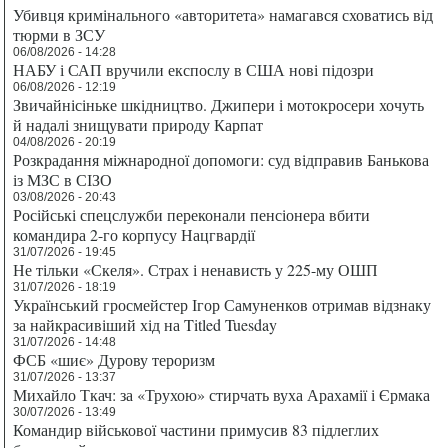
Убивця кримінального «авторитета» намагався сховатись від
тюрми в ЗСУ
06/08/2026 - 14:28
НАБУ і САП вручили експослу в США нові підозри
06/08/2026 - 12:19
Звичайнісіньке шкідництво. Джипери і мотокросери хочуть
й надалі знищувати природу Карпат
04/08/2026 - 20:19
Розкрадання міжнародної допомоги: суд відправив Банькова
із МЗС в СІЗО
03/08/2026 - 20:43
Російські спецслужби переконали пенсіонера вбити
командира 2-го корпусу Нацгвардії
31/07/2026 - 19:45
Не тільки «Скеля». Страх і ненависть у 225-му ОШП
31/07/2026 - 18:19
Український гросмейстер Ігор Самуненков отримав відзнаку
за найкрасивіший хід на Titled Tuesday
31/07/2026 - 14:48
ФСБ «шиє» Дурову тероризм
31/07/2026 - 13:37
Михайло Ткач: за «Трухою» стирчать вуха Арахамії і Єрмака
30/07/2026 - 13:49
Командир військової частини примусив 83 підлеглих