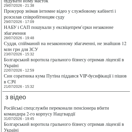
будувати йому маєток
29/07/2026 - 21:38
Прокурор знімав інтимне відео у службовому кабінеті і
розсилав співробітницям суду
29/07/2026 - 17:09
НАБУ і САП пошукали у ексвіцепрем’єрки незаконне
збагачення
28/07/2026 - 19:48
Суддя, спійманий на незаконному збагаченні, не знайшов 12
млн грн для ЗСУ
23/07/2026 - 15:32
Болгарський воротила грального бізнесу отримав ліцензії в
Україні
22/07/2026 - 12:59
Син соратника кума Путіна піддався VIP-бусифікації і пішов
в СЗЧ
21/07/2026 - 15:32
з відео
Російські спецслужби переконали пенсіонера вбити
командира 2-го корпусу Нацгвардії
31/07/2026 - 19:45
Болгарський воротила грального бізнесу отримав ліцензії в
Україні