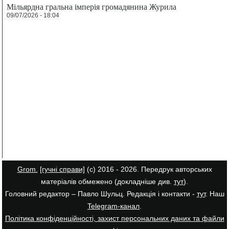
Мільярдна гральна імперія громадянина Журила
09/07/2026 - 18:04
Grom.
[гучні справи]
(с) 2016 - 2026. Передрук авторських
матеріалів обмежено (докладніше див.
тут
).
Головний редактор – Павло Шульц. Редакція і контакти -
тут
. Наш
Telegram-канал
.
Політика конфіденційності, захист персональних даних та файли