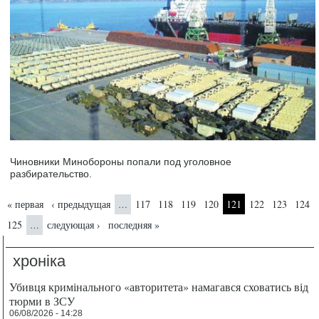
Чиновники Минобороны попали под уголовное
разбирательство.
Страницы
« первая
‹ предыдущая
117
118
119
120
121
122
123
124
…
125
следующая ›
последняя »
…
хроніка
Убивця кримінального «авторитета» намагався сховатись від
тюрми в ЗСУ
06/08/2026 - 14:28