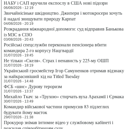
НАБУ і САП вручили експослу в США нові підозри
06/08/2026 - 12:19
Звичайнісіньке шкідництво. Джипери і мотокросери хочуть
й надалі знищувати природу Карпат
04/08/2026 - 20:19
Розкрадання міжнародної допомоги: суд відправив Банькова
із МЗС в СІЗО
03/08/2026 - 20:43
Російські спецслужби переконали пенсіонера вбити
командира 2-го корпусу Нацгвардії
31/07/2026 - 19:45
Не тільки «Скеля». Страх і ненависть у 225-му ОШП
31/07/2026 - 18:19
Український гросмейстер Ігор Самуненков отримав відзнаку
за найкрасивіший хід на Titled Tuesday
31/07/2026 - 14:48
ФСБ «шиє» Дурову тероризм
31/07/2026 - 13:37
Михайло Ткач: за «Трухою» стирчать вуха Арахамії і Єрмака
30/07/2026 - 13:49
Командир військової частини примусив 83 підлеглих
будувати йому маєток
29/07/2026 - 21:38
Прокурор знімав інтимне відео у службовому кабінеті і
розсилав співробітницям суду