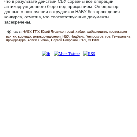
что в результате действий СБУ сорваны все операции
антикоррупционного бюро под прикрытием. Он опроверг
данные о назначении сотрудников НАБУ без проведения
конкурса, отметив, что соответствующие документы
засекречены.
tags:
НАБУ
ГПУ
Юрий Луценко
гроші
хабарі
хабарництво
провокация
взятки
корупція
антикорупціонери
НБУ
Нацбанк
Генпрокуратура
Генеральна
прокуратура
Артем Ситник
Сергей Боярский
СБУ
ФГВФЛ