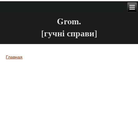
Grom.
[гучні справи]
Главная
Вы здесь