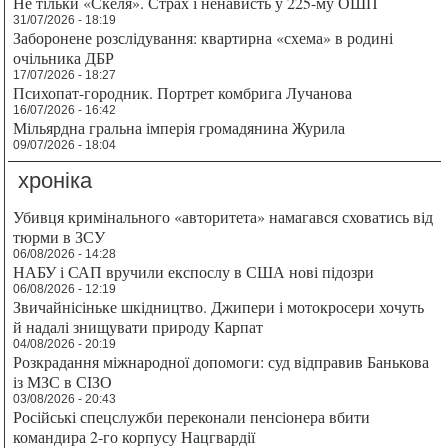
Не тільки «Скеля». Страх і ненависть у 225-му ОШП
31/07/2026 - 18:19
Заборонене розслідування: квартирна «схема» в родині
очільника ДБР
17/07/2026 - 18:27
Психопат-городник. Портрет комбрига Лучанова
16/07/2026 - 16:42
Мільярдна гральна імперія громадянина Журила
09/07/2026 - 18:04
хроніка
Убивця кримінального «авторитета» намагався сховатись від
тюрми в ЗСУ
06/08/2026 - 14:28
НАБУ і САП вручили експослу в США нові підозри
06/08/2026 - 12:19
Звичайнісіньке шкідництво. Джипери і мотокросери хочуть
й надалі знищувати природу Карпат
04/08/2026 - 20:19
Розкрадання міжнародної допомоги: суд відправив Банькова
із МЗС в СІЗО
03/08/2026 - 20:43
Російські спецслужби переконали пенсіонера вбити
командира 2-го корпусу Нацгвардії