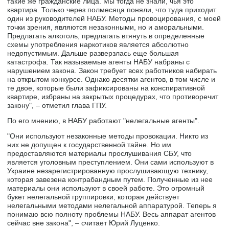
такие же гражданские лица. Мы тогда не знали, чья это
квартира. Только через полмесяца поняли, что туда приходит
один из руководителей НАБУ. Методы провоцирования, с моей
точки зрения, являются незаконными, но и аморальными.
Предлагать алкоголь, предлагать втянуть в определенные
схемы употребления наркотиков является абсолютно
недопустимым. Дальше разверзлась еще большая
катастрофа. Так называемые агенты НАБУ набраны с
нарушением закона. Закон требует всех работников набирать
на открытом конкурсе. Однако десятки агентов, в том числе и
те двое, которые были зафиксированы на конспиративной
квартире, избраны на закрытых процедурах, что противоречит
закону", – отметил глава ГПУ.
По его мнению, в НАБУ работают "нелегальные агенты".
"Они используют незаконные методы провокации. Никто из
них не допущен к государственной тайне. Но им
предоставляются материалы прослушивания СБУ, что
является уголовным преступлением. Они сами используют в
Украине незарегистрированную прослушивающую технику,
которая завезена контрабандным путем. Полученные из нее
материалы они используют в своей работе. Это огромный
букет нелегальной группировки, которая действует
нелегальными методами нелегальной аппаратурой. Теперь я
понимаю всю полноту проблемы НАБУ. Весь аппарат агентов
сейчас вне закона", – считает Юрий Луценко.