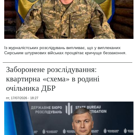
Із журналістських розслідувань випливає, що у виплеканих
Сирським штурмових військах процвітає кричуще беззаконня.
Заборонене розслідування:
квартирна «схема» в родині
очільника ДБР
пт, 17/07/2026 - 18:27