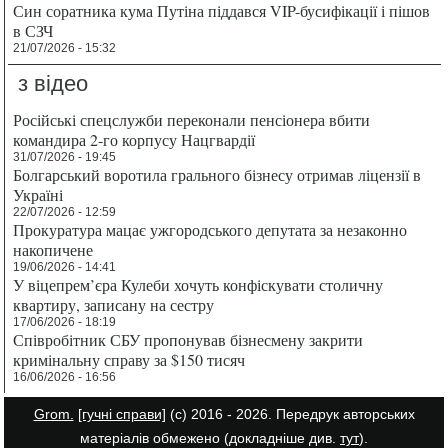
Син соратника кума Путіна піддався VIP-бусифікації і пішов
в СЗЧ
21/07/2026 - 15:32
з відео
Російські спецслужби переконали пенсіонера вбити
командира 2-го корпусу Нацгвардії
31/07/2026 - 19:45
Болгарський воротила грального бізнесу отримав ліцензії в
Україні
22/07/2026 - 12:59
Прокуратура мацає ужгородського депутата за незаконно
накопичене
19/06/2026 - 14:41
У віцепрем’єра Кулеби хочуть конфіскувати столичну
квартиру, записану на сестру
17/06/2026 - 18:19
Співробітник СБУ пропонував бізнесмену закрити
кримінальну справу за $150 тисяч
16/06/2026 - 16:56
Grom.
[гучні справи]
(с) 2016 - 2026. Передрук авторських
матеріалів обмежено (докладніше див.
тут
).