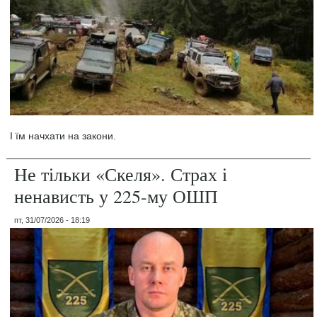
І їм начхати на закони.
Не тільки «Скеля». Страх і
ненависть у 225-му ОШП
пт, 31/07/2026 - 18:19