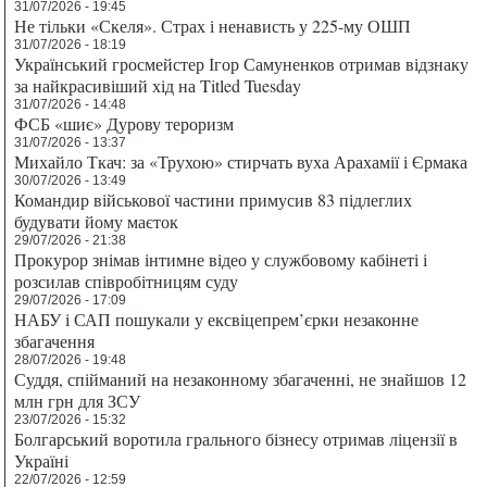
31/07/2026 - 19:45
Не тільки «Скеля». Страх і ненависть у 225-му ОШП
31/07/2026 - 18:19
Український гросмейстер Ігор Самуненков отримав відзнаку
за найкрасивіший хід на Titled Tuesday
31/07/2026 - 14:48
ФСБ «шиє» Дурову тероризм
31/07/2026 - 13:37
Михайло Ткач: за «Трухою» стирчать вуха Арахамії і Єрмака
30/07/2026 - 13:49
Командир військової частини примусив 83 підлеглих
будувати йому маєток
29/07/2026 - 21:38
Прокурор знімав інтимне відео у службовому кабінеті і
розсилав співробітницям суду
29/07/2026 - 17:09
НАБУ і САП пошукали у ексвіцепрем’єрки незаконне
збагачення
28/07/2026 - 19:48
Суддя, спійманий на незаконному збагаченні, не знайшов 12
млн грн для ЗСУ
23/07/2026 - 15:32
Болгарський воротила грального бізнесу отримав ліцензії в
Україні
22/07/2026 - 12:59