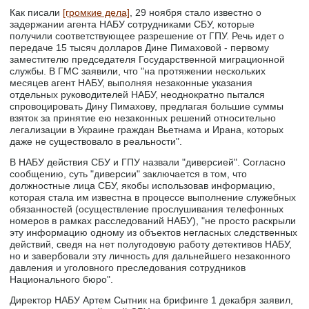
Как писали
[громкие дела]
, 29 ноября стало известно о
задержании агента НАБУ сотрудниками СБУ, которые
получили соответствующее разрешение от ГПУ. Речь идет о
передаче 15 тысяч долларов Дине Пимаховой - первому
заместителю председателя Государственной миграционной
службы. В ГМС заявили, что "на протяжении нескольких
месяцев агент НАБУ, выполняя незаконные указания
отдельных руководителей НАБУ, неоднократно пытался
спровоцировать Дину Пимахову, предлагая большие суммы
взяток за принятие ею незаконных решений относительно
легализации в Украине граждан Вьетнама и Ирана, которых
даже не существовало в реальности".
В НАБУ действия СБУ и ГПУ назвали "диверсией". Согласно
сообщению, суть "диверсии" заключается в том, что
должностные лица СБУ, якобы использовав информацию,
которая стала им известна в процессе выполнение служебных
обязанностей (осуществление прослушивания телефонных
номеров в рамках расследований НАБУ), "не просто раскрыли
эту информацию одному из объектов негласных следственных
действий, сведя на нет полугодовую работу детективов НАБУ,
но и завербовали эту личность для дальнейшего незаконного
давления и уголовного преследования сотрудников
Национального бюро".
Директор НАБУ Артем Сытник на брифинге 1 декабря заявил,