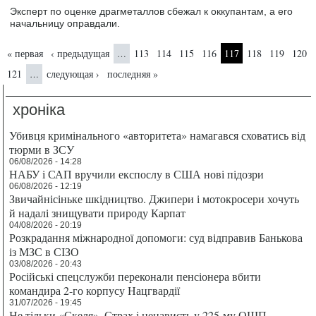
Эксперт по оценке драгметаллов сбежал к оккупантам, а его
начальницу оправдали.
Страницы
« первая
‹ предыдущая
113
114
115
116
117
118
119
120
…
121
следующая ›
последняя »
…
хроніка
Убивця кримінального «авторитета» намагався сховатись від
тюрми в ЗСУ
06/08/2026 - 14:28
НАБУ і САП вручили експослу в США нові підозри
06/08/2026 - 12:19
Звичайнісіньке шкідництво. Джипери і мотокросери хочуть
й надалі знищувати природу Карпат
04/08/2026 - 20:19
Розкрадання міжнародної допомоги: суд відправив Банькова
із МЗС в СІЗО
03/08/2026 - 20:43
Російські спецслужби переконали пенсіонера вбити
командира 2-го корпусу Нацгвардії
31/07/2026 - 19:45
Не тільки «Скеля». Страх і ненависть у 225-му ОШП