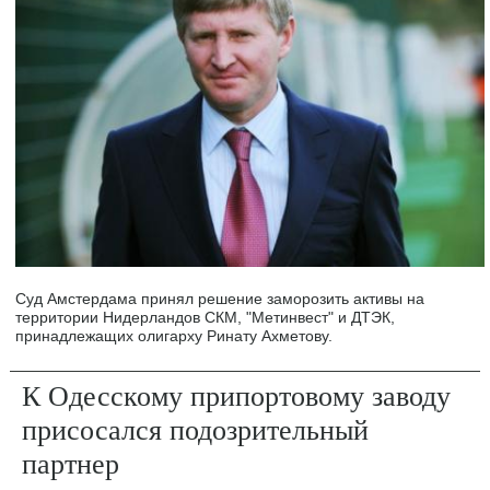
Суд Амстердама принял решение заморозить активы на
территории Нидерландов СКМ, "Метинвест" и ДТЭК,
принадлежащих олигарху Ринату Ахметову.
К Одесскому припортовому заводу
присосался подозрительный
партнер