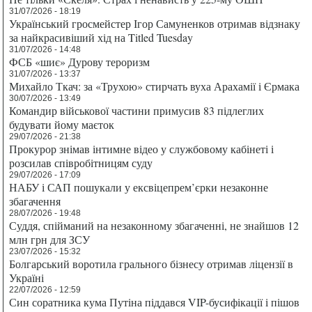
31/07/2026 - 18:19
Український гросмейстер Ігор Самуненков отримав відзнаку
за найкрасивіший хід на Titled Tuesday
31/07/2026 - 14:48
ФСБ «шиє» Дурову тероризм
31/07/2026 - 13:37
Михайло Ткач: за «Трухою» стирчать вуха Арахамії і Єрмака
30/07/2026 - 13:49
Командир військової частини примусив 83 підлеглих
будувати йому маєток
29/07/2026 - 21:38
Прокурор знімав інтимне відео у службовому кабінеті і
розсилав співробітницям суду
29/07/2026 - 17:09
НАБУ і САП пошукали у ексвіцепрем’єрки незаконне
збагачення
28/07/2026 - 19:48
Суддя, спійманий на незаконному збагаченні, не знайшов 12
млн грн для ЗСУ
23/07/2026 - 15:32
Болгарський воротила грального бізнесу отримав ліцензії в
Україні
22/07/2026 - 12:59
Син соратника кума Путіна піддався VIP-бусифікації і пішов