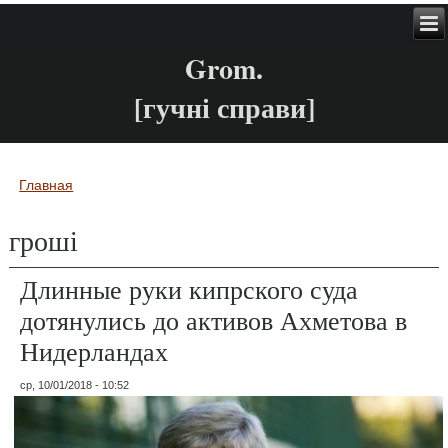
Grom.
[гучні справи]
Главная
Вы здесь
гроші
Длинные руки кипрского суда
дотянулись до активов Ахметова в
Нидерландах
ср, 10/01/2018 - 10:52