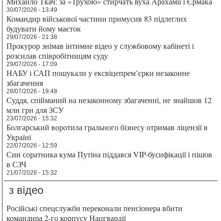
Михайло Ткач: за «Трухою» стирчать вуха Арахамії і Єрмака
30/07/2026 - 13:49
Командир військової частини примусив 83 підлеглих
будувати йому маєток
29/07/2026 - 21:38
Прокурор знімав інтимне відео у службовому кабінеті і
розсилав співробітницям суду
29/07/2026 - 17:09
НАБУ і САП пошукали у ексвіцепрем’єрки незаконне
збагачення
28/07/2026 - 19:48
Суддя, спійманий на незаконному збагаченні, не знайшов 12
млн грн для ЗСУ
23/07/2026 - 15:32
Болгарський воротила грального бізнесу отримав ліцензії в
Україні
22/07/2026 - 12:59
Син соратника кума Путіна піддався VIP-бусифікації і пішов
в СЗЧ
21/07/2026 - 15:32
з відео
Російські спецслужби переконали пенсіонера вбити
командира 2-го корпусу Нацгвардії