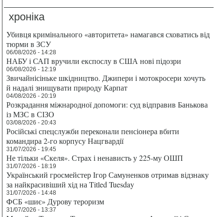
хроніка
Убивця кримінального «авторитета» намагався сховатись від
тюрми в ЗСУ
06/08/2026 - 14:28
НАБУ і САП вручили експослу в США нові підозри
06/08/2026 - 12:19
Звичайнісіньке шкідництво. Джипери і мотокросери хочуть
й надалі знищувати природу Карпат
04/08/2026 - 20:19
Розкрадання міжнародної допомоги: суд відправив Банькова
із МЗС в СІЗО
03/08/2026 - 20:43
Російські спецслужби переконали пенсіонера вбити
командира 2-го корпусу Нацгвардії
31/07/2026 - 19:45
Не тільки «Скеля». Страх і ненависть у 225-му ОШП
31/07/2026 - 18:19
Український гросмейстер Ігор Самуненков отримав відзнаку
за найкрасивіший хід на Titled Tuesday
31/07/2026 - 14:48
ФСБ «шиє» Дурову тероризм
31/07/2026 - 13:37