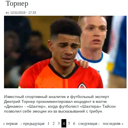
Торнер
вт, 12/11/2019 - 17:33
Известный спортивный аналитик и футбольный эксперт
Дмитрий Торнер прокомментировал инцидент в матче
«Динамо» - «Шахтер», когда футболист «Шахтера» Тайсон
позволил себе эмоции из-за высказываний с трибун.
Страницы
« первая
‹ предыдущая
1
2
3
4
5
6
следующая ›
последняя »