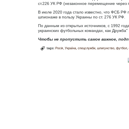
ст.226 УК РФ (незаконное перемещение через 
В июле 2020 года стало известно, что ФСБ РФ
шпионаже в пользу Украины по ст. 276 УК РФ.
По данным из открытых источников, с 1992 года
украинских футбольных командах, как Дружба" 
Чтобы не пропустить самое важное, подп
tags:
Росія
Україна
спецслужби
шпигунство
футбол