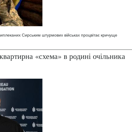
 виплеканих Сирським штурмових військах процвітає кричуще
квартирна «схема» в родині очільника