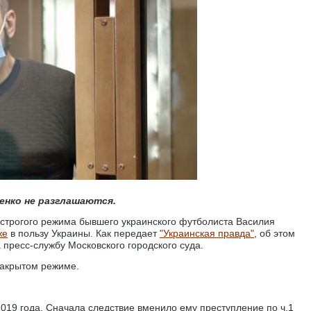
енко не разглашаются.
и строгого режима бывшего украинского футболиста Василия
же
в пользу Украины. Как передает
"Украинская правда"
, об этом
 пресс-службу Московского городского суда.
закрытом режиме.
019 года. Сначала следствие вменило ему преступление по ч.1