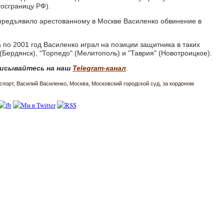
госграницу РФ).
 предъявило арестованному в Москве Василенко обвинение в
 по 2001 год Василенко играл на позиции защитника в таких
(Бердянск), "Торпедо" (Мелитополь) и "Таврия" (Новотроицкое).
исывайтесь на наш
Telegram-канал
.
спорт
Василий Василенко
Москва
Московский городской суд
за кордоном