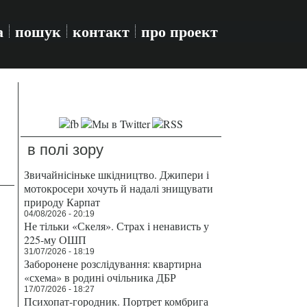
а
пошук
контакт
про проект
в полі зору
Звичайнісіньке шкідництво. Джипери і
мотокросери хочуть й надалі знищувати
природу Карпат
04/08/2026 - 20:19
Не тільки «Скеля». Страх і ненависть у
225-му ОШП
31/07/2026 - 18:19
Заборонене розслідування: квартирна
«схема» в родині очільника ДБР
17/07/2026 - 18:27
Психопат-городник. Портрет комбрига