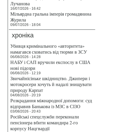
Лучанова
16/07/2026 - 16:42
Мільярдна гральна імперія громадянина
Журила
09/07/2026 - 18:04
хроніка
Убивця кримінального «авторитета»
намагався сховатись від тюрми в ЗСУ
06/08/2026 - 14:28
НАБУ і САП вручили експослу в США
нові підозри
06/08/2026 - 12:19
Звичайнісіньке шкідництво. Джипери і
мотокросери хочуть й надалі знищувати
природу Карпат
04/08/2026 - 20:19
Розкрадання міжнародної допомоги: суд
відправив Банькова із МЗС в СІЗО
03/08/2026 - 20:43
Російські спецслужби переконали
пенсіонера вбити командира 2-го
корпусу Нацгвардії