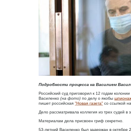
Подробности процесса на Василием Васил
Российский суд приговорил к 12 годам колони
Василенко
(на фото)
по делу о якобы
шпиона
пишет российская
"Новая газета"
со ссылкой на
Дело рассматривала коллегия из трех судей в 
Материалам дела присвоен гриф секретно.
53-летний Василенко был задержан в октябре 2