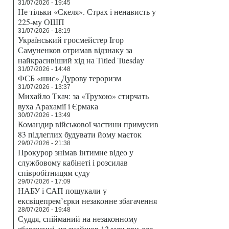
31/07/2026 - 19:45
Не тільки «Скеля». Страх і ненависть у
225-му ОШП
31/07/2026 - 18:19
Український гросмейстер Ігор
Самуненков отримав відзнаку за
найкрасивіший хід на Titled Tuesday
31/07/2026 - 14:48
ФСБ «шиє» Дурову тероризм
31/07/2026 - 13:37
Михайло Ткач: за «Трухою» стирчать
вуха Арахамії і Єрмака
30/07/2026 - 13:49
Командир військової частини примусив
83 підлеглих будувати йому маєток
29/07/2026 - 21:38
Прокурор знімав інтимне відео у
службовому кабінеті і розсилав
співробітницям суду
29/07/2026 - 17:09
НАБУ і САП пошукали у
ексвіцепрем’єрки незаконне збагачення
28/07/2026 - 19:48
Суддя, спійманий на незаконному
збагаченні, не знайшов 12 млн грн для