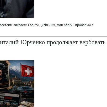
леглим викрасти і вбити цивільних, мав борги і проблеми з
италий Юрченко продолжает вербовать