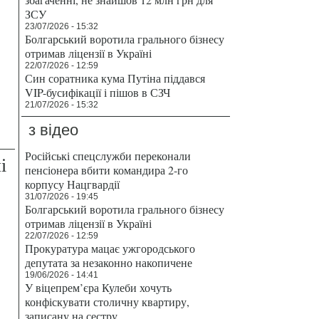
ЗСУ
23/07/2026 - 15:32
Болгарський воротила грального бізнесу
отримав ліцензії в Україні
22/07/2026 - 12:59
Син соратника кума Путіна піддався
VIP-бусифікації і пішов в СЗЧ
21/07/2026 - 15:32
з відео
Російські спецслужби переконали
і
пенсіонера вбити командира 2-го
корпусу Нацгвардії
31/07/2026 - 19:45
Болгарський воротила грального бізнесу
отримав ліцензії в Україні
22/07/2026 - 12:59
Прокуратура мацає ужгородського
депутата за незаконно накопичене
19/06/2026 - 14:41
У віцепрем’єра Кулеби хочуть
конфіскувати столичну квартиру,
записану на сестру