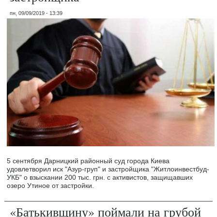
пн, 09/09/2019 - 13:39
5 сентября Дарницкий районный суд города Киева
удовлетворил иск "Азур-груп" и застройщика "Житлоинвестбуд-
УКБ" о взыскании 200 тыс. грн. с активистов, защищавших
озеро Утиное от застройки.
«Батькивщину» поймали на грубой