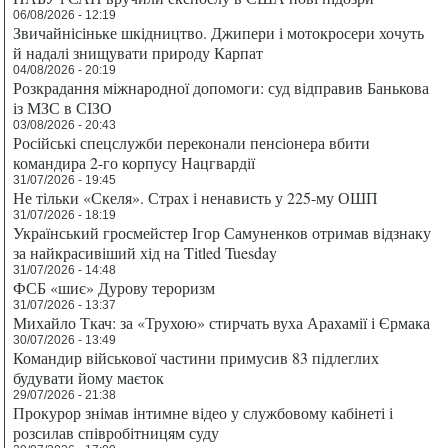
06/08/2026 - 12:19
Звичайнісіньке шкідництво. Джипери і мотокросери хочуть
й надалі знищувати природу Карпат
04/08/2026 - 20:19
Розкрадання міжнародної допомоги: суд відправив Банькова
із МЗС в СІЗО
03/08/2026 - 20:43
Російські спецслужби переконали пенсіонера вбити
командира 2-го корпусу Нацгвардії
31/07/2026 - 19:45
Не тільки «Скеля». Страх і ненависть у 225-му ОШП
31/07/2026 - 18:19
Український гросмейстер Ігор Самуненков отримав відзнаку
за найкрасивіший хід на Titled Tuesday
31/07/2026 - 14:48
ФСБ «шиє» Дурову тероризм
31/07/2026 - 13:37
Михайло Ткач: за «Трухою» стирчать вуха Арахамії і Єрмака
30/07/2026 - 13:49
Командир військової частини примусив 83 підлеглих
будувати йому маєток
29/07/2026 - 21:38
Прокурор знімав інтимне відео у службовому кабінеті і
розсилав співробітницям суду