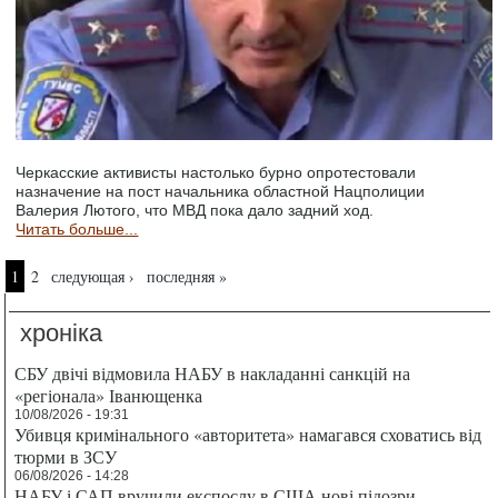
Черкасские активисты настолько бурно опротестовали
назначение на пост начальника областной Нацполиции
Валерия Лютого, что МВД пока дало задний ход.
Читать больше...
Страницы
1
2
следующая ›
последняя »
хроніка
СБУ двічі відмовила НАБУ в накладанні санкцій на
«регіонала» Іванющенка
10/08/2026 - 19:31
Убивця кримінального «авторитета» намагався сховатись від
тюрми в ЗСУ
06/08/2026 - 14:28
НАБУ і САП вручили експослу в США нові підозри