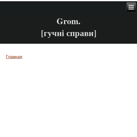
Grom.
[гучні справи]
Главная
Вы здесь