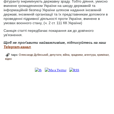
фігуранту інкримінують державну зраду. Тобто діяння, умисно
вчинене громадянином України на шкоду державній та
інформаційній безпеці України шляхом надання іноземній
державі, іноземній організації та їх представникам допомоги в
проведенні підривної діяльності проти України, вчинене в
умовах воєнного стану, (ч. 2 ст. 111 КК України)
Санкція статті передбачає покарання аж до довічного
ув'язнення.
Щоб не проґавити найважливіше, підписуйтесь на наш
Telegram-канал
.
tags:
Олександр Дубінський
депутати
війна
зрадники
агентура
кримінал
відео