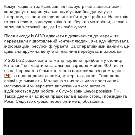
Комунікацію він здійснював під час зустрічей з адвокатами,
коли депутат користувався ноутбуками без доступу до
Інтернету, які останні приносили нібито для роботи. На них він
готував тексти, записував відео та зберігав матеріали, а також
залишав інструкції що, де і як публікувати.
Після виходу із СІЗО адвокати підключалися до мережі та
передавали підготовлений контент людині, яка адмініструвала
інформаційні ресурси фігуранта. За оперативними даними, це
цивільна дружина депутата, яка нині перебуває в Барселоні.
У 2021-22 роках вона та матір нардепа придбали у столиці
Каталонії дві квартири загальною вартістю майже 400 тисяч
євро. Переважна більшість коштів надходила від громадянок
РФ
, за попередніми даними, матері та доньки - їхню роль
слідчі ще вивчають. Молодша з них закінчила престижний
московський університет, випускники якого активно
відбираються для роботи у Службі зовнішньої розвідки РФ.
Також деякий час вона працювала в адміністрації президента
Росії. Слідство окремо перевірятиме ці обставини.