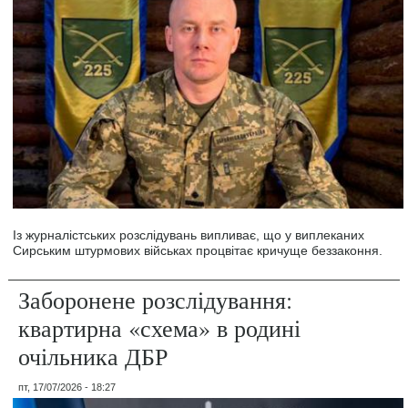
Із журналістських розслідувань випливає, що у виплеканих
Сирським штурмових військах процвітає кричуще беззаконня.
Заборонене розслідування:
квартирна «схема» в родині
очільника ДБР
пт, 17/07/2026 - 18:27