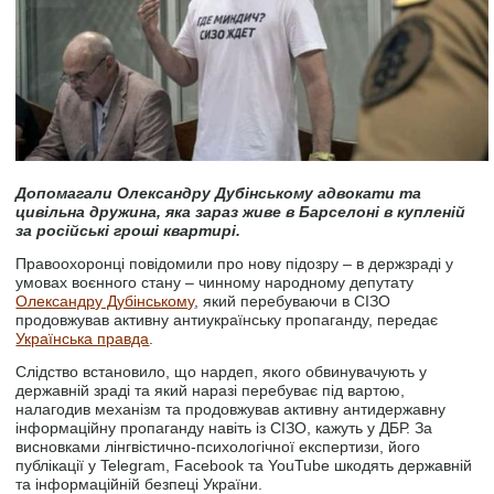
Допомагали Олександру Дубінському адвокати та
цивільна дружина, яка зараз живе в Барселоні в купленій
за російські гроші квартирі.
Правоохоронці повідомили про нову підозру – в держзраді у
умовах воєнного стану – чинному народному депутату
Олександру Дубінському
, який перебуваючи в СІЗО
продовжував активну антиукраїнську пропаганду, передає
Українська правда
.
Слідство встановило, що нардеп, якого обвинувачують у
державній зраді та який наразі перебуває під вартою,
налагодив механізм та продовжував активну антидержавну
інформаційну пропаганду навіть із СІЗО, кажуть у ДБР. За
висновками лінгвістично-психологічної експертизи, його
публікації у Telegram, Facebook та YouTube шкодять державній
та інформаційній безпеці України.