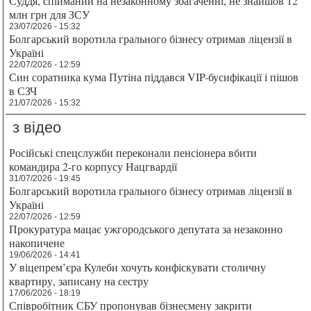
Суддя, спійманий на незаконному збагаченні, не знайшов 12
млн грн для ЗСУ
23/07/2026 - 15:32
Болгарський воротила грального бізнесу отримав ліцензії в
Україні
22/07/2026 - 12:59
Син соратника кума Путіна піддався VIP-бусифікації і пішов
в СЗЧ
21/07/2026 - 15:32
з відео
Російські спецслужби переконали пенсіонера вбити
командира 2-го корпусу Нацгвардії
31/07/2026 - 19:45
Болгарський воротила грального бізнесу отримав ліцензії в
Україні
22/07/2026 - 12:59
Прокуратура мацає ужгородського депутата за незаконно
накопичене
19/06/2026 - 14:41
У віцепрем’єра Кулеби хочуть конфіскувати столичну
квартиру, записану на сестру
17/06/2026 - 18:19
Співробітник СБУ пропонував бізнесмену закрити