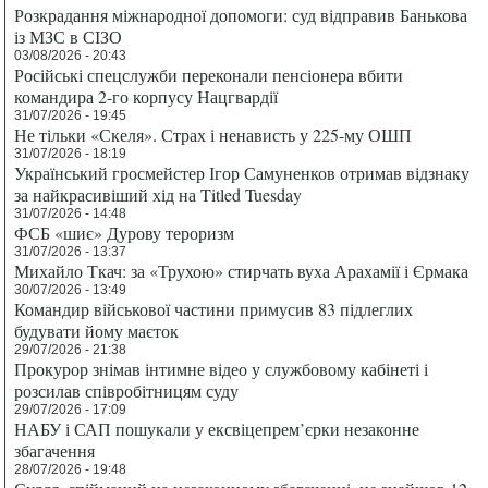
Розкрадання міжнародної допомоги: суд відправив Банькова
із МЗС в СІЗО
03/08/2026 - 20:43
Російські спецслужби переконали пенсіонера вбити
командира 2-го корпусу Нацгвардії
31/07/2026 - 19:45
Не тільки «Скеля». Страх і ненависть у 225-му ОШП
31/07/2026 - 18:19
Український гросмейстер Ігор Самуненков отримав відзнаку
за найкрасивіший хід на Titled Tuesday
31/07/2026 - 14:48
ФСБ «шиє» Дурову тероризм
31/07/2026 - 13:37
Михайло Ткач: за «Трухою» стирчать вуха Арахамії і Єрмака
30/07/2026 - 13:49
Командир військової частини примусив 83 підлеглих
будувати йому маєток
29/07/2026 - 21:38
Прокурор знімав інтимне відео у службовому кабінеті і
розсилав співробітницям суду
29/07/2026 - 17:09
НАБУ і САП пошукали у ексвіцепрем’єрки незаконне
збагачення
28/07/2026 - 19:48