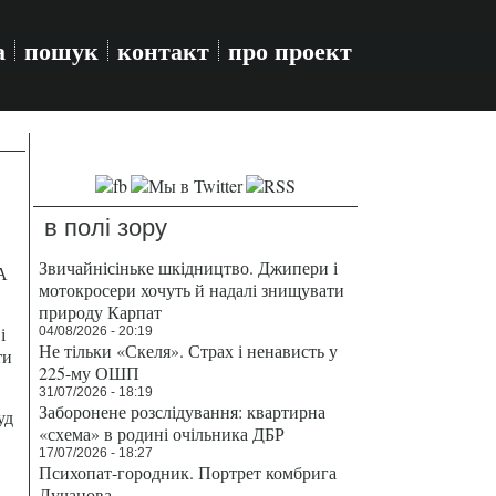
а
пошук
контакт
про проект
в полі зору
Звичайнісіньке шкідництво. Джипери і
А
мотокросери хочуть й надалі знищувати
природу Карпат
і
04/08/2026 - 20:19
Не тільки «Скеля». Страх і ненависть у
ти
225-му ОШП
31/07/2026 - 18:19
Заборонене розслідування: квартирна
уд
«схема» в родині очільника ДБР
17/07/2026 - 18:27
Психопат-городник. Портрет комбрига
Лучанова