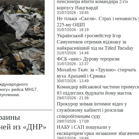
пенсіонера вбити командира 2-го
корпусу Нацгвардії
31/07/2026 - 19:45
Не тільки «Скеля». Страх і ненависть 
225-му ОШП
31/07/2026 - 18:19
Український гросмейстер Ігор
Самуненков отримав відзнаку за
найкрасивіший хід на Titled Tuesday
31/07/2026 - 14:48
ФСБ «шиє» Дурову тероризм
31/07/2026 - 13:37
Михайло Ткач: за «Трухою» стирчать
вуха Арахамії і Єрмака
30/07/2026 - 13:49
еждународного
Командир військової частини примус
ингу» рейса МН17,
83 підлеглих будувати йому маєток
туплению.
29/07/2026 - 21:38
Прокурор знімав інтимне відео у
службовому кабінеті і розсилав
раины
співробітницям суду
29/07/2026 - 17:09
ачей из «ДНР»
НАБУ і САП пошукали у
ексвіцепрем’єрки незаконне збагаченн
28/07/2026 - 19:48