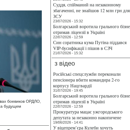
Суддя, спійманий на незаконному
збагаченні, не знайшов 12 млн грн для
ЗСУ
23/07/2026 - 15:32
Болгарський воротила грального бізн
отримав ліцензії в Україні
22/07/2026 - 12:59
Син соратника кума Путіна піддався
VIP-бусифікації і пішов в СЗЧ
21/07/2026 - 15:32
з відео
Російські спецслужби переконали
пенсіонера вбити командира 2-го
корпусу Нацгвардії
31/07/2026 - 19:45
Болгарський воротила грального бізн
отримав ліцензії в Україні
твах боевиков ОРДЛО,
на будущем
22/07/2026 - 12:59
Прокуратура мацає ужгородського
депутата за незаконно накопичене
19/06/2026 - 14:41
У віцепрем’єра Кулеби хочуть