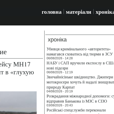
головна
матеріали
хронік
хроніка
Убивця кримінального «авторитета»
ие
намагався сховатись від тюрми в ЗСУ
06/08/2026 - 14:28
рейсу МН17
НАБУ і САП вручили експослу в СШ
нові підозри
т в «глухую
06/08/2026 - 12:19
Звичайнісіньке шкідництво. Джипери 
мотокросери хочуть й надалі знищува
природу Карпат
04/08/2026 - 20:19
Розкрадання міжнародної допомоги: с
відправив Банькова із МЗС в СІЗО
03/08/2026 - 20:43
Російські спецслужби переконали