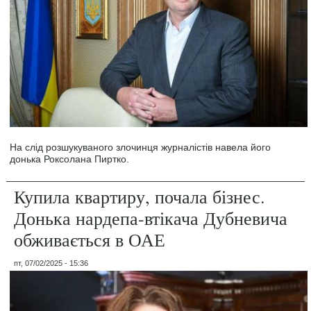
На слід розшукуваного злочинця журналістів навела його
донька Роксолана Пиртко.
Купила квартиру, почала бізнес.
Донька нардепа-втікача Дубневича
обживається в ОАЕ
пт, 07/02/2025 - 15:36