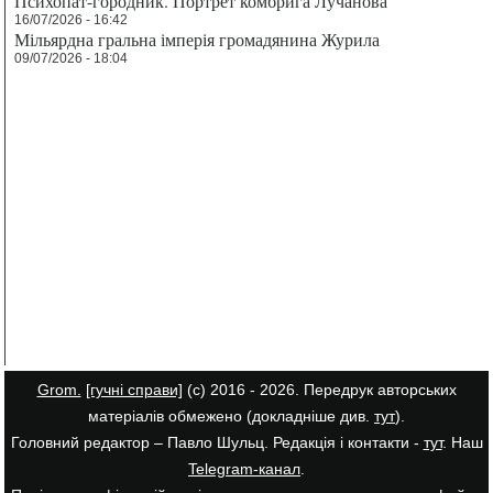
Психопат-городник. Портрет комбрига Лучанова
16/07/2026 - 16:42
Мільярдна гральна імперія громадянина Журила
09/07/2026 - 18:04
Grom.
[гучні справи]
(с) 2016 - 2026. Передрук авторських
матеріалів обмежено (докладніше див.
тут
).
Головний редактор – Павло Шульц. Редакція і контакти -
тут
. Наш
Telegram-канал
.