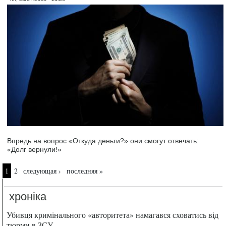
Впредь на вопрос «Откуда деньги?» они смогут отвечать:
«Долг вернули!»
Страницы
1
2
следующая ›
последняя »
хроніка
Убивця кримінального «авторитета» намагався сховатись від
тюрми в ЗСУ