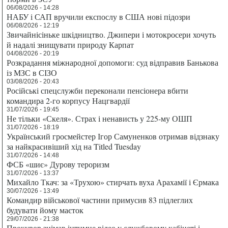
06/08/2026 - 14:28
НАБУ і САП вручили експослу в США нові підозри
06/08/2026 - 12:19
Звичайнісіньке шкідництво. Джипери і мотокросери хочуть
й надалі знищувати природу Карпат
04/08/2026 - 20:19
Розкрадання міжнародної допомоги: суд відправив Банькова
із МЗС в СІЗО
03/08/2026 - 20:43
Російські спецслужби переконали пенсіонера вбити
командира 2-го корпусу Нацгвардії
31/07/2026 - 19:45
Не тільки «Скеля». Страх і ненависть у 225-му ОШП
31/07/2026 - 18:19
Український гросмейстер Ігор Самуненков отримав відзнаку
за найкрасивіший хід на Titled Tuesday
31/07/2026 - 14:48
ФСБ «шиє» Дурову тероризм
31/07/2026 - 13:37
Михайло Ткач: за «Трухою» стирчать вуха Арахамії і Єрмака
30/07/2026 - 13:49
Командир військової частини примусив 83 підлеглих
будувати йому маєток
29/07/2026 - 21:38
Прокурор знімав інтимне відео у службовому кабінеті і