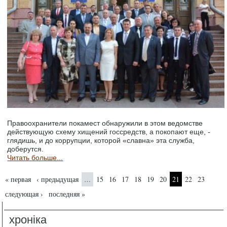
Правоохранители покамест обнаружили в этом ведомстве
действующую схему хищений госсредств, а покопают еще, -
глядишь, и до коррупции, которой «славна» эта служба,
доберутся.
Читать больше...
Страницы
« первая
‹ предыдущая
15
16
17
18
19
20
21
22
23
…
следующая ›
последняя »
хроніка