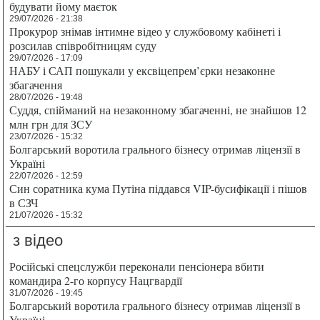
будувати йому маєток
29/07/2026 - 21:38
Прокурор знімав інтимне відео у службовому кабінеті і
розсилав співробітницям суду
29/07/2026 - 17:09
НАБУ і САП пошукали у ексвіцепрем’єрки незаконне
збагачення
28/07/2026 - 19:48
Суддя, спійманий на незаконному збагаченні, не знайшов 12
млн грн для ЗСУ
23/07/2026 - 15:32
Болгарський воротила грального бізнесу отримав ліцензії в
Україні
22/07/2026 - 12:59
Син соратника кума Путіна піддався VIP-бусифікації і пішов
в СЗЧ
21/07/2026 - 15:32
з відео
Російські спецслужби переконали пенсіонера вбити
командира 2-го корпусу Нацгвардії
31/07/2026 - 19:45
Болгарський воротила грального бізнесу отримав ліцензії в
Україні