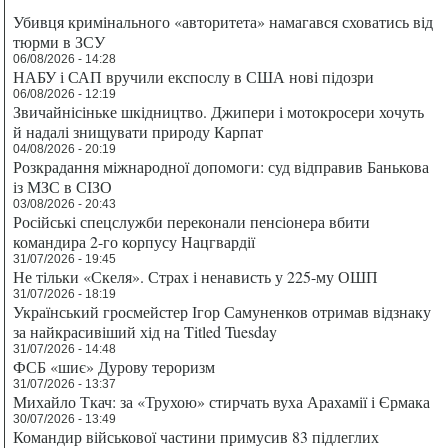
Убивця кримінального «авторитета» намагався сховатись від
тюрми в ЗСУ
06/08/2026 - 14:28
НАБУ і САП вручили експослу в США нові підозри
06/08/2026 - 12:19
Звичайнісіньке шкідництво. Джипери і мотокросери хочуть
й надалі знищувати природу Карпат
04/08/2026 - 20:19
Розкрадання міжнародної допомоги: суд відправив Банькова
із МЗС в СІЗО
03/08/2026 - 20:43
Російські спецслужби переконали пенсіонера вбити
командира 2-го корпусу Нацгвардії
31/07/2026 - 19:45
Не тільки «Скеля». Страх і ненависть у 225-му ОШП
31/07/2026 - 18:19
Український гросмейстер Ігор Самуненков отримав відзнаку
за найкрасивіший хід на Titled Tuesday
31/07/2026 - 14:48
ФСБ «шиє» Дурову тероризм
31/07/2026 - 13:37
Михайло Ткач: за «Трухою» стирчать вуха Арахамії і Єрмака
30/07/2026 - 13:49
Командир військової частини примусив 83 підлеглих