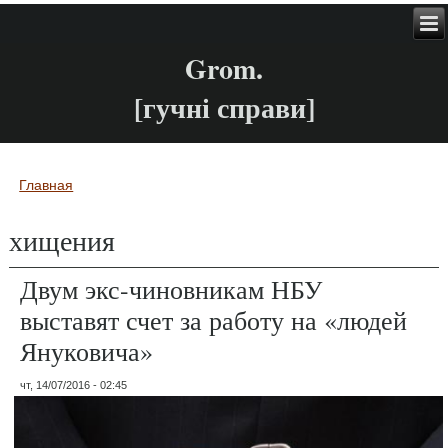
Grom.
[гучні справи]
Главная
Вы здесь
хищения
Двум экс-чиновникам НБУ
выставят счет за работу на «людей
Януковича»
чт, 14/07/2016 - 02:45