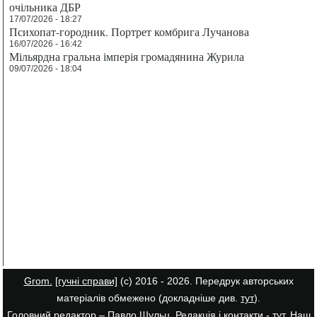
очільника ДБР
17/07/2026 - 18:27
Психопат-городник. Портрет комбрига Лучанова
16/07/2026 - 16:42
Мільярдна гральна імперія громадянина Журила
09/07/2026 - 18:04
Grom.
[гучні справи]
(с) 2016 - 2026. Передрук авторських
матеріалів обмежено (докладніше див.
тут
).
Головний редактор – Павло Шульц. Редакція і контакти -
тут
. Наш