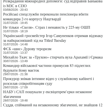
Розкрадання міжнародної допомоги: суд відправив Банькова
із МЗС в СІЗО
03/08/2026 - 20:43
Російські спецслужби переконали пенсіонера вбити
командира 2-го корпусу Нацгвардії
31/07/2026 - 19:45
Не тільки «Скеля». Страх і ненависть у 225-му ОШП
31/07/2026 - 18:19
Український гросмейстер Ігор Самуненков отримав відзнаку
за найкрасивіший хід на Titled Tuesday
31/07/2026 - 14:48
ФСБ «шиє» Дурову тероризм
31/07/2026 - 13:37
Михайло Ткач: за «Трухою» стирчать вуха Арахамії і Єрмака
30/07/2026 - 13:49
Командир військової частини примусив 83 підлеглих
будувати йому маєток
29/07/2026 - 21:38
Прокурор знімав інтимне відео у службовому кабінеті і
розсилав співробітницям суду
29/07/2026 - 17:09
НАБУ і САП пошукали у ексвіцепрем’єрки незаконне
збагачення
28/07/2026 - 19:48
Суддя, спійманий на незаконному збагаченні, не знайшов 12