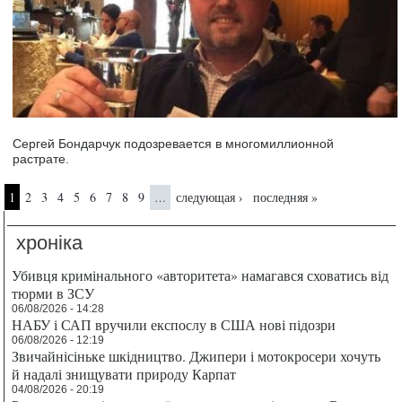
Сергей Бондарчук подозревается в многомиллионной
растрате.
Страницы
1
2
3
4
5
6
7
8
9
следующая ›
последняя »
…
хроніка
Убивця кримінального «авторитета» намагався сховатись від
тюрми в ЗСУ
06/08/2026 - 14:28
НАБУ і САП вручили експослу в США нові підозри
06/08/2026 - 12:19
Звичайнісіньке шкідництво. Джипери і мотокросери хочуть
й надалі знищувати природу Карпат
04/08/2026 - 20:19