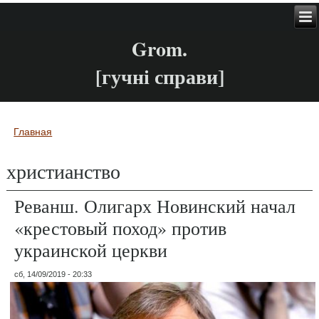
Grom.
[гучні справи]
Главная
Вы здесь
христианство
Реванш. Олигарх Новинский начал
«крестовый поход» против
украинской церкви
сб, 14/09/2019 - 20:33