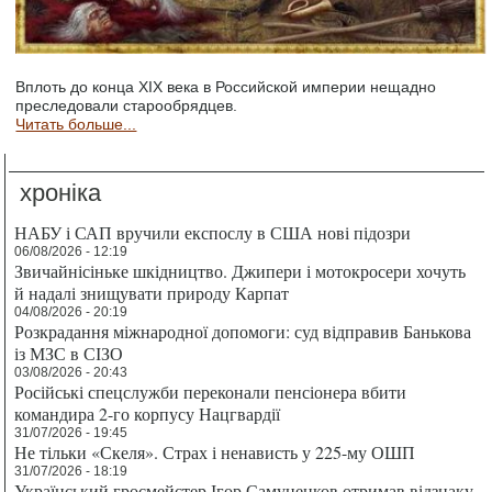
Вплоть до конца XIX века в Российской империи нещадно
преследовали старообрядцев.
Читать больше...
хроніка
НАБУ і САП вручили експослу в США нові підозри
06/08/2026 - 12:19
Звичайнісіньке шкідництво. Джипери і мотокросери хочуть
й надалі знищувати природу Карпат
04/08/2026 - 20:19
Розкрадання міжнародної допомоги: суд відправив Банькова
із МЗС в СІЗО
03/08/2026 - 20:43
Російські спецслужби переконали пенсіонера вбити
командира 2-го корпусу Нацгвардії
31/07/2026 - 19:45
Не тільки «Скеля». Страх і ненависть у 225-му ОШП
31/07/2026 - 18:19
Український гросмейстер Ігор Самуненков отримав відзнаку