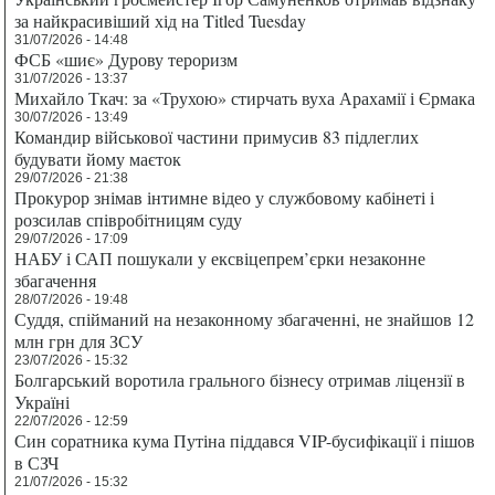
за найкрасивіший хід на Titled Tuesday
31/07/2026 - 14:48
ФСБ «шиє» Дурову тероризм
31/07/2026 - 13:37
Михайло Ткач: за «Трухою» стирчать вуха Арахамії і Єрмака
30/07/2026 - 13:49
Командир військової частини примусив 83 підлеглих
будувати йому маєток
29/07/2026 - 21:38
Прокурор знімав інтимне відео у службовому кабінеті і
розсилав співробітницям суду
29/07/2026 - 17:09
НАБУ і САП пошукали у ексвіцепрем’єрки незаконне
збагачення
28/07/2026 - 19:48
Суддя, спійманий на незаконному збагаченні, не знайшов 12
млн грн для ЗСУ
23/07/2026 - 15:32
Болгарський воротила грального бізнесу отримав ліцензії в
Україні
22/07/2026 - 12:59
Син соратника кума Путіна піддався VIP-бусифікації і пішов
в СЗЧ
21/07/2026 - 15:32