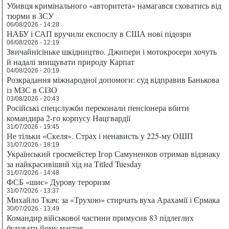
Убивця кримінального «авторитета» намагався сховатись від
тюрми в ЗСУ
06/08/2026 - 14:28
НАБУ і САП вручили експослу в США нові підозри
06/08/2026 - 12:19
Звичайнісіньке шкідництво. Джипери і мотокросери хочуть
й надалі знищувати природу Карпат
04/08/2026 - 20:19
Розкрадання міжнародної допомоги: суд відправив Банькова
із МЗС в СІЗО
03/08/2026 - 20:43
Російські спецслужби переконали пенсіонера вбити
командира 2-го корпусу Нацгвардії
31/07/2026 - 19:45
Не тільки «Скеля». Страх і ненависть у 225-му ОШП
31/07/2026 - 18:19
Український гросмейстер Ігор Самуненков отримав відзнаку
за найкрасивіший хід на Titled Tuesday
31/07/2026 - 14:48
ФСБ «шиє» Дурову тероризм
31/07/2026 - 13:37
Михайло Ткач: за «Трухою» стирчать вуха Арахамії і Єрмака
30/07/2026 - 13:49
Командир військової частини примусив 83 підлеглих
будувати йому маєток