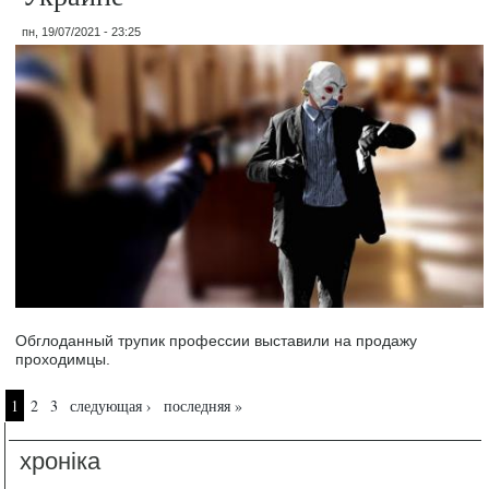
пн, 19/07/2021 - 23:25
Обглоданный трупик профессии выставили на продажу
проходимцы.
Страницы
1
2
3
следующая ›
последняя »
хроніка