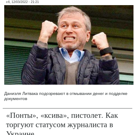
сб, 12/03/2022 - 21:21
Даниэля Литвака подозревают в отмывании денег и подделке
документов
«Понты», «ксива», пистолет. Как
торгуют статусом журналиста в
Украине