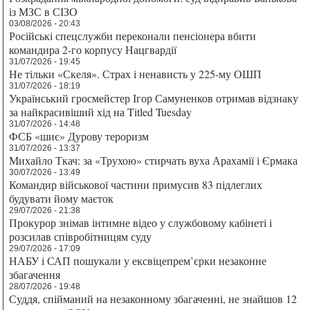
із МЗС в СІЗО
03/08/2026 - 20:43
Російські спецслужби переконали пенсіонера вбити
командира 2-го корпусу Нацгвардії
31/07/2026 - 19:45
Не тільки «Скеля». Страх і ненависть у 225-му ОШП
31/07/2026 - 18:19
Український гросмейстер Ігор Самуненков отримав відзнаку
за найкрасивіший хід на Titled Tuesday
31/07/2026 - 14:48
ФСБ «шиє» Дурову тероризм
31/07/2026 - 13:37
Михайло Ткач: за «Трухою» стирчать вуха Арахамії і Єрмака
30/07/2026 - 13:49
Командир військової частини примусив 83 підлеглих
будувати йому маєток
29/07/2026 - 21:38
Прокурор знімав інтимне відео у службовому кабінеті і
розсилав співробітницям суду
29/07/2026 - 17:09
НАБУ і САП пошукали у ексвіцепрем’єрки незаконне
збагачення
28/07/2026 - 19:48
Суддя, спійманий на незаконному збагаченні, не знайшов 12