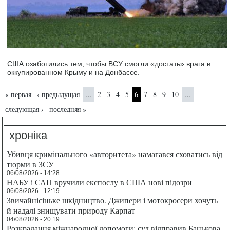
США озаботились тем, чтобы ВСУ смогли «достать» врага в
оккупированном Крыму и на Донбассе.
Страницы
« первая
‹ предыдущая
2
3
4
5
6
7
8
9
10
…
…
следующая ›
последняя »
хроніка
Убивця кримінального «авторитета» намагався сховатись від
тюрми в ЗСУ
06/08/2026 - 14:28
НАБУ і САП вручили експослу в США нові підозри
06/08/2026 - 12:19
Звичайнісіньке шкідництво. Джипери і мотокросери хочуть
й надалі знищувати природу Карпат
04/08/2026 - 20:19
Розкрадання міжнародної допомоги: суд відправив Банькова