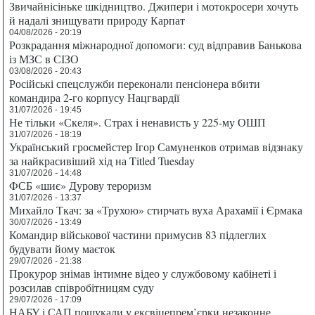
Звичайнісіньке шкідництво. Джипери і мотокросери хочуть
й надалі знищувати природу Карпат
04/08/2026 - 20:19
Розкрадання міжнародної допомоги: суд відправив Банькова
із МЗС в СІЗО
03/08/2026 - 20:43
Російські спецслужби переконали пенсіонера вбити
командира 2-го корпусу Нацгвардії
31/07/2026 - 19:45
Не тільки «Скеля». Страх і ненависть у 225-му ОШП
31/07/2026 - 18:19
Український гросмейстер Ігор Самуненков отримав відзнаку
за найкрасивіший хід на Titled Tuesday
31/07/2026 - 14:48
ФСБ «шиє» Дурову тероризм
31/07/2026 - 13:37
Михайло Ткач: за «Трухою» стирчать вуха Арахамії і Єрмака
30/07/2026 - 13:49
Командир військової частини примусив 83 підлеглих
будувати йому маєток
29/07/2026 - 21:38
Прокурор знімав інтимне відео у службовому кабінеті і
розсилав співробітницям суду
29/07/2026 - 17:09
НАБУ і САП пошукали у ексвіцепрем’єрки незаконне