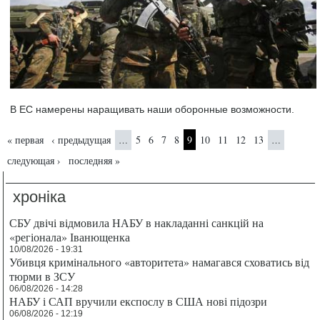
В ЕС намерены наращивать наши оборонные возможности.
Страницы
« первая
‹ предыдущая
5
6
7
8
9
10
11
12
13
…
…
следующая ›
последняя »
хроніка
СБУ двічі відмовила НАБУ в накладанні санкцій на
«регіонала» Іванющенка
10/08/2026 - 19:31
Убивця кримінального «авторитета» намагався сховатись від
тюрми в ЗСУ
06/08/2026 - 14:28
НАБУ і САП вручили експослу в США нові підозри
06/08/2026 - 12:19