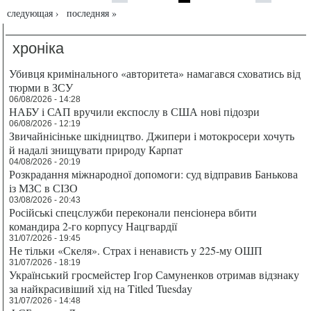
следующая ›
последняя »
хроніка
Убивця кримінального «авторитета» намагався сховатись від
тюрми в ЗСУ
06/08/2026 - 14:28
НАБУ і САП вручили експослу в США нові підозри
06/08/2026 - 12:19
Звичайнісіньке шкідництво. Джипери і мотокросери хочуть
й надалі знищувати природу Карпат
04/08/2026 - 20:19
Розкрадання міжнародної допомоги: суд відправив Банькова
із МЗС в СІЗО
03/08/2026 - 20:43
Російські спецслужби переконали пенсіонера вбити
командира 2-го корпусу Нацгвардії
31/07/2026 - 19:45
Не тільки «Скеля». Страх і ненависть у 225-му ОШП
31/07/2026 - 18:19
Український гросмейстер Ігор Самуненков отримав відзнаку
за найкрасивіший хід на Titled Tuesday
31/07/2026 - 14:48