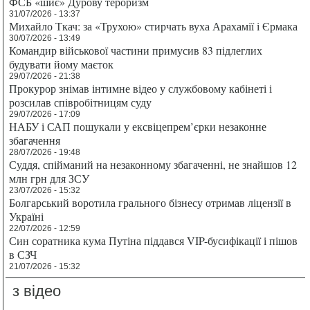
ФСБ «шиє» Дурову тероризм
31/07/2026 - 13:37
Михайло Ткач: за «Трухою» стирчать вуха Арахамії і Єрмака
30/07/2026 - 13:49
Командир військової частини примусив 83 підлеглих
будувати йому маєток
29/07/2026 - 21:38
Прокурор знімав інтимне відео у службовому кабінеті і
розсилав співробітницям суду
29/07/2026 - 17:09
НАБУ і САП пошукали у ексвіцепрем’єрки незаконне
збагачення
28/07/2026 - 19:48
Суддя, спійманий на незаконному збагаченні, не знайшов 12
млн грн для ЗСУ
23/07/2026 - 15:32
Болгарський воротила грального бізнесу отримав ліцензії в
Україні
22/07/2026 - 12:59
Син соратника кума Путіна піддався VIP-бусифікації і пішов
в СЗЧ
21/07/2026 - 15:32
з відео