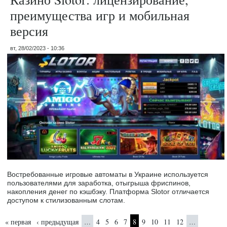
преимущества игр и мобильная
версия
вт, 28/02/2023 - 10:36
Востребованные игровые автоматы в Украине используется
пользователями для заработка, отыгрыша фриспинов,
накопления денег по кэшбэку. Платформа Slotor отличается
доступом к стилизованным слотам.
Страницы
« первая
‹ предыдущая
4
5
6
7
8
9
10
11
12
…
…