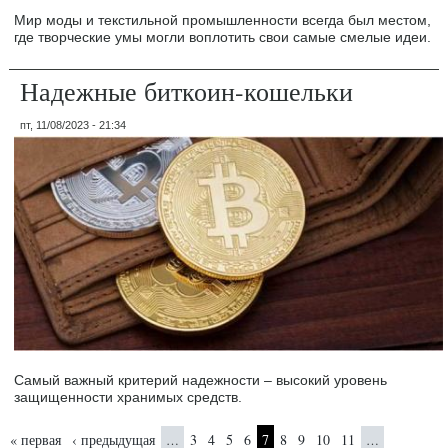
Мир моды и текстильной промышленности всегда был местом,
где творческие умы могли воплотить свои самые смелые идеи.
Надежные биткоин-кошельки
пт, 11/08/2023 - 21:34
Самый важный критерий надежности – высокий уровень
защищенности хранимых средств.
Страницы
« первая
‹ предыдущая
3
4
5
6
7
8
9
10
11
…
…