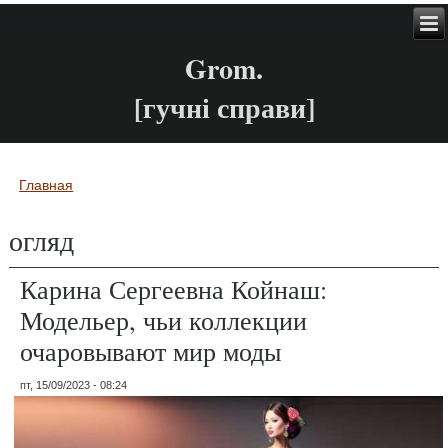
Grom.
[гучні справи]
Главная
Вы здесь
огляд
Карина Сергеевна Койнаш:
Модельер, чьи коллекции
очаровывают мир моды
пт, 15/09/2023 - 08:24