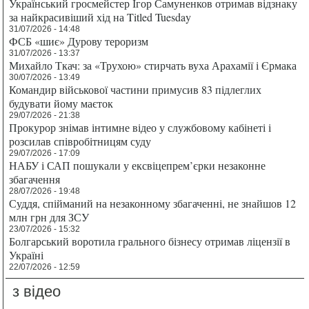
Український гросмейстер Ігор Самуненков отримав відзнаку
за найкрасивіший хід на Titled Tuesday
31/07/2026 - 14:48
ФСБ «шиє» Дурову тероризм
31/07/2026 - 13:37
Михайло Ткач: за «Трухою» стирчать вуха Арахамії і Єрмака
30/07/2026 - 13:49
Командир військової частини примусив 83 підлеглих
будувати йому маєток
29/07/2026 - 21:38
Прокурор знімав інтимне відео у службовому кабінеті і
розсилав співробітницям суду
29/07/2026 - 17:09
НАБУ і САП пошукали у ексвіцепрем’єрки незаконне
збагачення
28/07/2026 - 19:48
Суддя, спійманий на незаконному збагаченні, не знайшов 12
млн грн для ЗСУ
23/07/2026 - 15:32
Болгарський воротила грального бізнесу отримав ліцензії в
Україні
22/07/2026 - 12:59
з відео