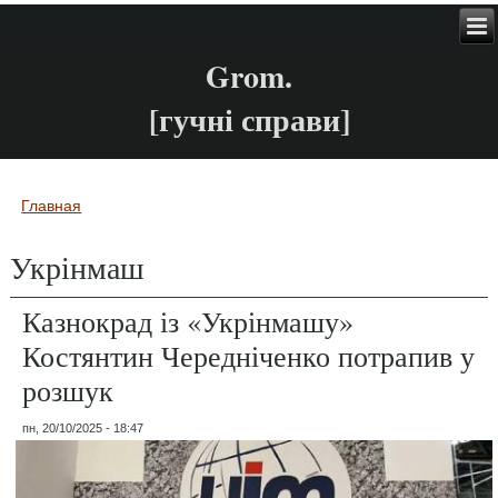
Grom.
[гучні справи]
Главная
Вы здесь
Укрінмаш
Казнокрад із «Укрінмашу»
Костянтин Чередніченко потрапив у
розшук
пн, 20/10/2025 - 18:47