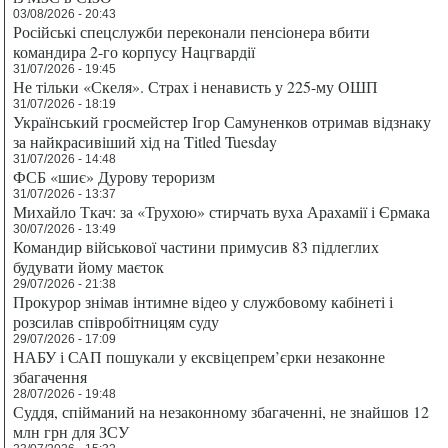
03/08/2026 - 20:43
Російські спецслужби переконали пенсіонера вбити
командира 2-го корпусу Нацгвардії
31/07/2026 - 19:45
Не тільки «Скеля». Страх і ненависть у 225-му ОШП
31/07/2026 - 18:19
Український гросмейстер Ігор Самуненков отримав відзнаку
за найкрасивіший хід на Titled Tuesday
31/07/2026 - 14:48
ФСБ «шиє» Дурову тероризм
31/07/2026 - 13:37
Михайло Ткач: за «Трухою» стирчать вуха Арахамії і Єрмака
30/07/2026 - 13:49
Командир військової частини примусив 83 підлеглих
будувати йому маєток
29/07/2026 - 21:38
Прокурор знімав інтимне відео у службовому кабінеті і
розсилав співробітницям суду
29/07/2026 - 17:09
НАБУ і САП пошукали у ексвіцепрем’єрки незаконне
збагачення
28/07/2026 - 19:48
Суддя, спійманий на незаконному збагаченні, не знайшов 12
млн грн для ЗСУ