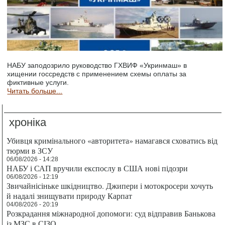
НАБУ заподозрило руководство ГХВИФ «Укринмаш» в
хищении госсредств с применением схемы оплаты за
фиктивные услуги.
Читать больше...
хроніка
Убивця кримінального «авторитета» намагався сховатись від
тюрми в ЗСУ
06/08/2026 - 14:28
НАБУ і САП вручили експослу в США нові підозри
06/08/2026 - 12:19
Звичайнісіньке шкідництво. Джипери і мотокросери хочуть
й надалі знищувати природу Карпат
04/08/2026 - 20:19
Розкрадання міжнародної допомоги: суд відправив Банькова
із МЗС в СІЗО