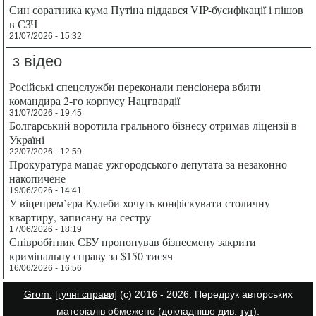
Син соратника кума Путіна піддався VIP-бусифікації і пішов
в СЗЧ
21/07/2026 - 15:32
з відео
Російські спецслужби переконали пенсіонера вбити
командира 2-го корпусу Нацгвардії
31/07/2026 - 19:45
Болгарський воротила грального бізнесу отримав ліцензії в
Україні
22/07/2026 - 12:59
Прокуратура мацає ужгородського депутата за незаконно
накопичене
19/06/2026 - 14:41
У віцепрем’єра Кулеби хочуть конфіскувати столичну
квартиру, записану на сестру
17/06/2026 - 18:19
Співробітник СБУ пропонував бізнесмену закрити
кримінальну справу за $150 тисяч
16/06/2026 - 16:56
Grom.
[гучні справи]
(с) 2016 - 2026. Передрук авторських
матеріалів обмежено (докладніше див.
тут
).