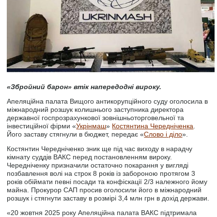
«Збройний барон» втік напередодні вироку.
Апеляційна палата Вищого антикорупційного суду оголосила в
міжнародний розшук колишнього заступника директора
державної госпрозрахункової зовнішньоторговельної та
інвестиційної фірми «
Укрінмаш
»
Костянтина Чередніченка
.
Його заставу стягнули в бюджет, передає «
Слово і діло
».
Костянтин Чередніченко зник ще під час виходу в нарадчу
кімнату суддів ВАКС перед постановленням вироку.
Чередніченку призначили остаточно покарання у вигляді
позбавлення волі на строк 8 років із забороною протягом 3
років обіймати певні посади та конфіскації 2/3 належного йому
майна. Прокурор САП просив оголосили його в міжнародний
розшук і стягнути заставу в розмірі 3,4 млн грн в дохід держави.
«20 жовтня 2025 року Апеляційна палата ВАКС підтримала