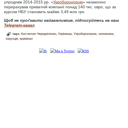
упродовж 2014-2015 рр. «
Укроборонпром
» незаконно
перерахував приватній компанії понад 140 тис. євро, що за
курсом НБУ становить майже 3,49 млн грн.
Щоб не проґавити найважливіше, підписуйтесь на наш
Telegram-канал
.
tags:
Костянтин Чередніченко
Укрінмаш
Укроборонпром
чиновники
корупція
кримінал