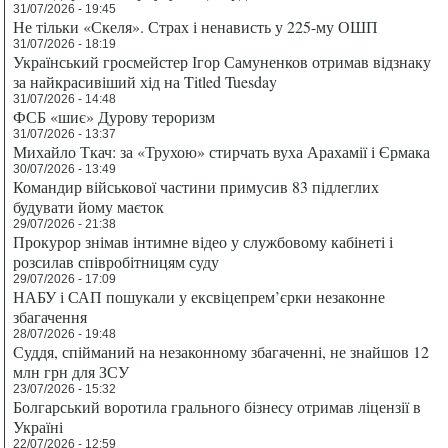
31/07/2026 - 19:45
Не тільки «Скеля». Страх і ненависть у 225-му ОШП
31/07/2026 - 18:19
Український гросмейстер Ігор Самуненков отримав відзнаку
за найкрасивіший хід на Titled Tuesday
31/07/2026 - 14:48
ФСБ «шиє» Дурову тероризм
31/07/2026 - 13:37
Михайло Ткач: за «Трухою» стирчать вуха Арахамії і Єрмака
30/07/2026 - 13:49
Командир військової частини примусив 83 підлеглих
будувати йому маєток
29/07/2026 - 21:38
Прокурор знімав інтимне відео у службовому кабінеті і
розсилав співробітницям суду
29/07/2026 - 17:09
НАБУ і САП пошукали у ексвіцепрем’єрки незаконне
збагачення
28/07/2026 - 19:48
Суддя, спійманий на незаконному збагаченні, не знайшов 12
млн грн для ЗСУ
23/07/2026 - 15:32
Болгарський воротила грального бізнесу отримав ліцензії в
Україні
22/07/2026 - 12:59