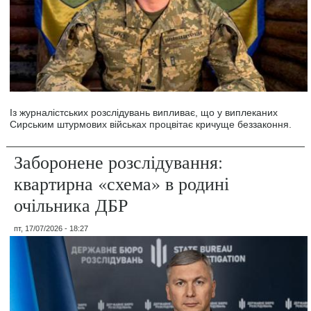
Із журналістських розслідувань випливає, що у виплеканих
Сирським штурмових військах процвітає кричуще беззаконня.
Заборонене розслідування:
квартирна «схема» в родині
очільника ДБР
пт, 17/07/2026 - 18:27