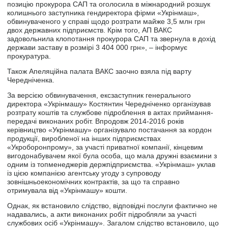
позицію прокурора САП та оголосила в міжнародний розшук
колишнього заступника гендиректора фірми «Укрінмаш»,
обвинуваченого у справі щодо розтрати майже 3,5 млн грн
двох державних підприємств. Крім того, АП ВАКС
задовольнила клопотання прокурора САП та звернула в дохід
держави заставу в розмірі 3 404 000 грн», – інформує
прокуратура.
Також Апеляційна палата ВАКС заочно взяла під варту
Чередніченка.
За версією обвинувачення, ексзаступник генерального
директора «Укрінмашу» Костянтин Чередніченко організував
розтрату коштів та службове підроблення в актах приймання-
передачі виконаних робіт. Впродовж 2014-2016 років
керівництво «Укрінмашу» організувало постачання за кордон
продукції, виробленої на інших підприємствах
«Укроборонпрому», за участі приватної компанії, кінцевим
вигодонабувачем якої була особа, що мала дружні взаємини з
одним із топменеджерів держпідприємства. «Укрінмаш» уклав
із цією компанією агентську угоду з супроводу
зовнішньоекономічних контрактів, за що та справно
отримувала від «Укрінмашу» кошти.
Однак, як встановило слідство, відповідні послуги фактично не
надавались, а акти виконаних робіт підробляли за участі
службових осіб «Укрінмашу». Загалом слідство встановило, що