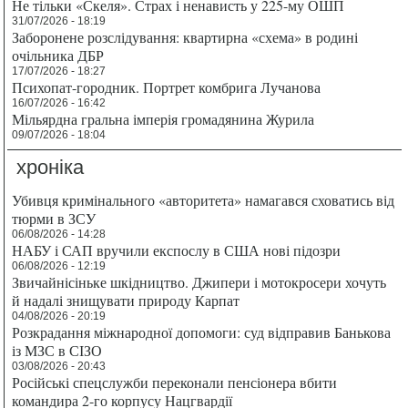
Не тільки «Скеля». Страх і ненависть у 225-му ОШП
31/07/2026 - 18:19
Заборонене розслідування: квартирна «схема» в родині
очільника ДБР
17/07/2026 - 18:27
Психопат-городник. Портрет комбрига Лучанова
16/07/2026 - 16:42
Мільярдна гральна імперія громадянина Журила
09/07/2026 - 18:04
хроніка
Убивця кримінального «авторитета» намагався сховатись від
тюрми в ЗСУ
06/08/2026 - 14:28
НАБУ і САП вручили експослу в США нові підозри
06/08/2026 - 12:19
Звичайнісіньке шкідництво. Джипери і мотокросери хочуть
й надалі знищувати природу Карпат
04/08/2026 - 20:19
Розкрадання міжнародної допомоги: суд відправив Банькова
із МЗС в СІЗО
03/08/2026 - 20:43
Російські спецслужби переконали пенсіонера вбити
командира 2-го корпусу Нацгвардії