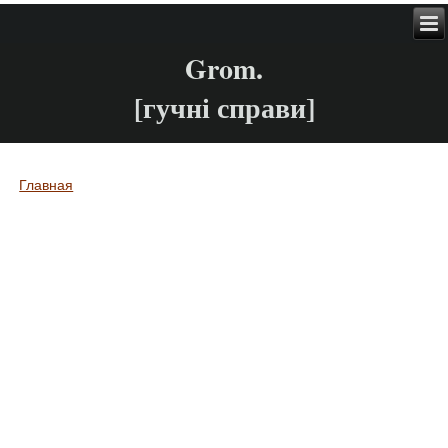
Grom.
[гучні справи]
Главная
Вы здесь