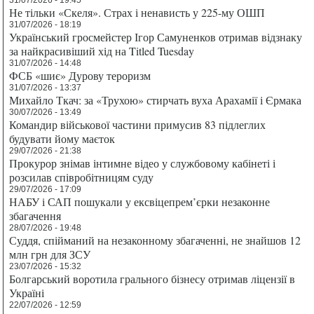
Не тільки «Скеля». Страх і ненависть у 225-му ОШП
31/07/2026 - 18:19
Український гросмейстер Ігор Самуненков отримав відзнаку
за найкрасивіший хід на Titled Tuesday
31/07/2026 - 14:48
ФСБ «шиє» Дурову тероризм
31/07/2026 - 13:37
Михайло Ткач: за «Трухою» стирчать вуха Арахамії і Єрмака
30/07/2026 - 13:49
Командир військової частини примусив 83 підлеглих
будувати йому маєток
29/07/2026 - 21:38
Прокурор знімав інтимне відео у службовому кабінеті і
розсилав співробітницям суду
29/07/2026 - 17:09
НАБУ і САП пошукали у ексвіцепрем’єрки незаконне
збагачення
28/07/2026 - 19:48
Суддя, спійманий на незаконному збагаченні, не знайшов 12
млн грн для ЗСУ
23/07/2026 - 15:32
Болгарський воротила грального бізнесу отримав ліцензії в
Україні
22/07/2026 - 12:59