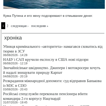
Кума Путина и его жену подозревают в отмывании денег.
Страницы
1
2
следующая ›
последняя »
хроніка
Убивця кримінального «авторитета» намагався сховатись від
тюрми в ЗСУ
06/08/2026 - 14:28
НАБУ і САП вручили експослу в США нові підозри
06/08/2026 - 12:19
Звичайнісіньке шкідництво. Джипери і мотокросери хочуть
й надалі знищувати природу Карпат
04/08/2026 - 20:19
Розкрадання міжнародної допомоги: суд відправив Банькова
із МЗС в СІЗО
03/08/2026 - 20:43
Російські спецслужби переконали пенсіонера вбити
командира 2-го корпусу Нацгвардії
31/07/2026 - 19:45