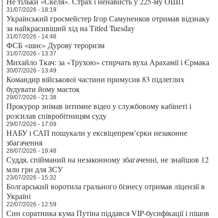
Не тільки «Скеля». Страх і ненависть у 225-му ОШП
31/07/2026 - 18:19
Український гросмейстер Ігор Самуненков отримав відзнаку
за найкрасивіший хід на Titled Tuesday
31/07/2026 - 14:48
ФСБ «шиє» Дурову тероризм
31/07/2026 - 13:37
Михайло Ткач: за «Трухою» стирчать вуха Арахамії і Єрмака
30/07/2026 - 13:49
Командир військової частини примусив 83 підлеглих
будувати йому маєток
29/07/2026 - 21:38
Прокурор знімав інтимне відео у службовому кабінеті і
розсилав співробітницям суду
29/07/2026 - 17:09
НАБУ і САП пошукали у ексвіцепрем’єрки незаконне
збагачення
28/07/2026 - 19:48
Суддя, спійманий на незаконному збагаченні, не знайшов 12
млн грн для ЗСУ
23/07/2026 - 15:32
Болгарський воротила грального бізнесу отримав ліцензії в
Україні
22/07/2026 - 12:59
Син соратника кума Путіна піддався VIP-бусифікації і пішов