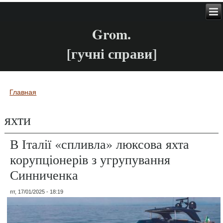
Grom.
[гучні справи]
Главная
Вы здесь
яхти
В Італії «спливла» люксова яхта
корупціонерів з угрупування
Синниченка
пт, 17/01/2025 - 18:19