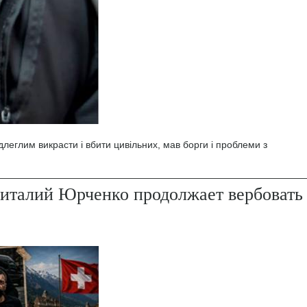
леглим викрасти і вбити цивільних, мав борги і проблеми з
италий Юрченко продолжает вербовать