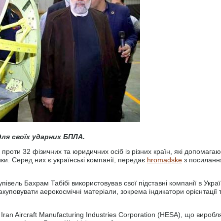
ля своїх ударних БПЛА.
проти 32 фізичних та юридичних осіб із різних країн, які допомагаю
ки. Серед них є українські компанії, передає
hromadske
з посилан
упівель Бахрам Табібі використовував свої підставні компанії в Украї
акуповувати аерокосмічні матеріали, зокрема індикатори орієнтації 
Iran Aircraft Manufacturing Industries Corporation (HESA), що виробл