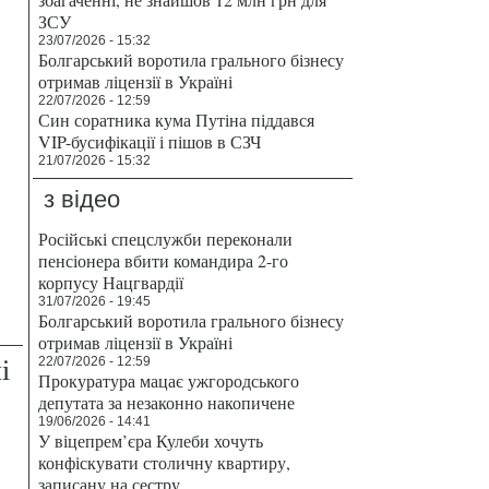
ЗСУ
23/07/2026 - 15:32
Болгарський воротила грального бізнесу
отримав ліцензії в Україні
22/07/2026 - 12:59
Син соратника кума Путіна піддався
VIP-бусифікації і пішов в СЗЧ
21/07/2026 - 15:32
з відео
Російські спецслужби переконали
пенсіонера вбити командира 2-го
корпусу Нацгвардії
31/07/2026 - 19:45
Болгарський воротила грального бізнесу
отримав ліцензії в Україні
і
22/07/2026 - 12:59
Прокуратура мацає ужгородського
депутата за незаконно накопичене
19/06/2026 - 14:41
У віцепрем’єра Кулеби хочуть
конфіскувати столичну квартиру,
записану на сестру