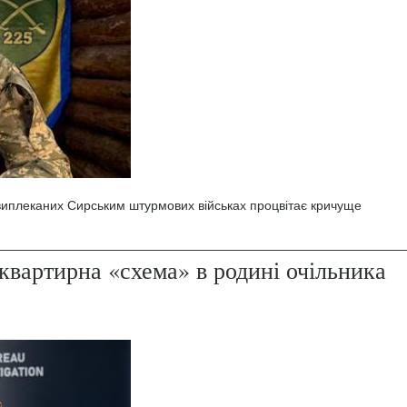
 виплеканих Сирським штурмових військах процвітає кричуще
квартирна «схема» в родині очільника