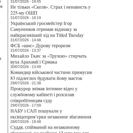
я
31/07/2026 - 19:45
Не тільки «Скеля». Страх і ненависть у
 в
225-му ОШП
31/07/2026 - 18:19
а
Український гросмейстер Ігор
Самуненков отримав відзнаку за
найкрасивіший хід на Titled Tuesday
31/07/2026 - 14:48
ФСБ «шиє» Дурову тероризм
31/07/2026 - 13:37
Михайло Ткач: за «Трухою» стирчать
а
вуха Арахамії і Єрмака
30/07/2026 - 13:49
Командир військової частини примусив
83 підлеглих будувати йому маєток
29/07/2026 - 21:38
Прокурор знімав інтимне відео у
службовому кабінеті і розсилав
співробітницям суду
29/07/2026 - 17:09
НАБУ і САП пошукали у
ексвіцепрем’єрки незаконне збагачення
28/07/2026 - 19:48
Суддя, спійманий на незаконному
збагаченні, не знайшов 12 млн грн для