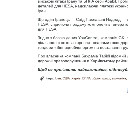
військові літаки Ірану та БПЛА серії Ababil. Г
деталей для HESA, надсилаючи платежі українсь
Іран.
Ще один Іранець — Саїд Пахлавані Неджад — в
HESA, сприяючи продажу компонентів генераторів
для HESA.
Згідно з базою даних YouControl, компанія GK I
діяльності є оптова торгівля товарами господа
тендери «Вінницяобленерго» на постачання рул
Про власника компанії Бахрама Табібі відомий л
дорожні правопорушення в Харківському районі
Щоб не проґавити найважливіше, підписуй
tags:
Іран
США
Харків
БПЛА
зброя
гроші
економіка