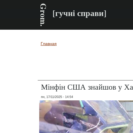
Grom.
[гучні справи]
Главная
Вы здесь
Мінфін США знайшов у Харк
пн, 17/11/2025 - 14:54