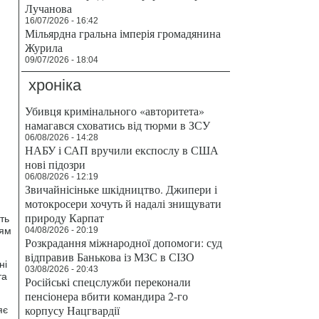
Лучанова
16/07/2026 - 16:42
Мільярдна гральна імперія громадянина
Журила
09/07/2026 - 18:04
хроніка
Убивця кримінального «авторитета»
намагався сховатись від тюрми в ЗСУ
06/08/2026 - 14:28
НАБУ і САП вручили експослу в США
нові підозри
06/08/2026 - 12:19
Звичайнісіньке шкідництво. Джипери і
мотокросери хочуть й надалі знищувати
природу Карпат
ть
ням
04/08/2026 - 20:19
Розкрадання міжнародної допомоги: суд
відправив Банькова із МЗС в СІЗО
ні
03/08/2026 - 20:43
та
Російські спецслужби переконали
пенсіонера вбити командира 2-го
корпусу Нацгвардії
яє