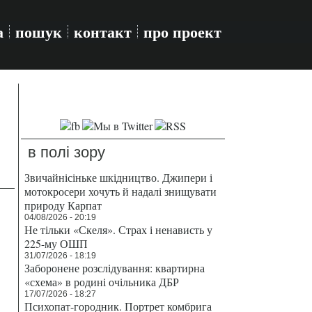
а
пошук
контакт
про проект
в полі зору
Звичайнісіньке шкідництво. Джипери і
мотокросери хочуть й надалі знищувати
природу Карпат
04/08/2026 - 20:19
Не тільки «Скеля». Страх і ненависть у
225-му ОШП
31/07/2026 - 18:19
Заборонене розслідування: квартирна
«схема» в родині очільника ДБР
17/07/2026 - 18:27
Психопат-городник. Портрет комбрига