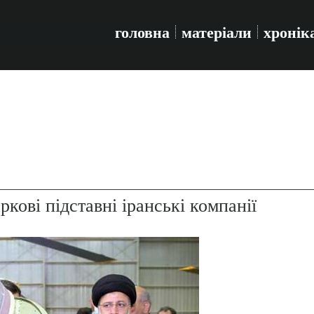
головна
матеріали
хронік
ові підставні іранські компанії