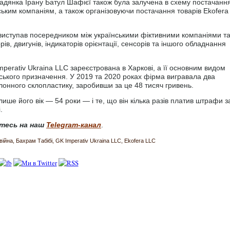
ромадянка Ірану Батул Шафієї також була залучена в схему постачанн
ким компаніям, а також організовуючи постачання товарів Ekofera
иступав посередником між українськими фіктивними компаніями т
, двигунів, індикаторів орієнтації, сенсорів та іншого обладнання
mperativ Ukraina LLC зареєстрована в Харкові, а її основним видом
рського призначення. У 2019 та 2020 роках фірма вигравала два
онного склопластику, заробивши за це 48 тисяч гривень.
ише його вік — 54 роки — і те, що він кілька разів платив штрафи з
.
тесь на наш
Telegram-канал
.
війна
Бахрам Табібі
GK Imperativ Ukraina LLC
Ekofera LLC