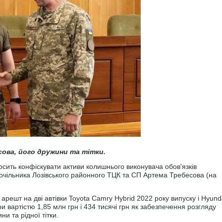
ова, його дружини та тітки.
сить конфіскувати активи колишнього виконувача обов'язків
 очільника Лозівського районного ТЦК та СП Артема Требесова (на
ешт на дві автівки Toyota Camry Hybrid 2022 року випуску і Hyund
ири вартістю 1,85 млн грн і 434 тисячі грн як забезпечення розгляду
и та рідної тітки.