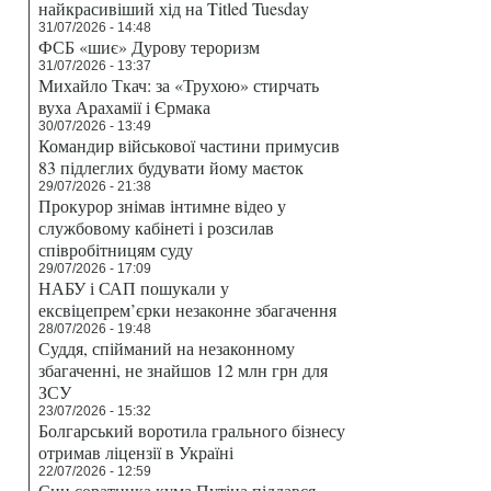
найкрасивіший хід на Titled Tuesday
31/07/2026 - 14:48
ФСБ «шиє» Дурову тероризм
31/07/2026 - 13:37
Михайло Ткач: за «Трухою» стирчать
вуха Арахамії і Єрмака
30/07/2026 - 13:49
Командир військової частини примусив
83 підлеглих будувати йому маєток
29/07/2026 - 21:38
Прокурор знімав інтимне відео у
службовому кабінеті і розсилав
співробітницям суду
29/07/2026 - 17:09
НАБУ і САП пошукали у
ексвіцепрем’єрки незаконне збагачення
28/07/2026 - 19:48
Суддя, спійманий на незаконному
збагаченні, не знайшов 12 млн грн для
ЗСУ
23/07/2026 - 15:32
Болгарський воротила грального бізнесу
отримав ліцензії в Україні
22/07/2026 - 12:59
Син соратника кума Путіна піддався