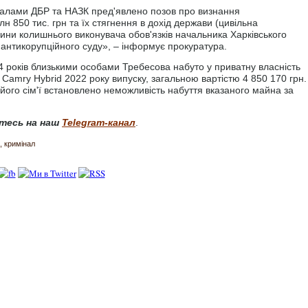
іалами ДБР та НАЗК пред'явлено позов про визнання
н 850 тис. грн та їх стягнення в дохід держави (цивільна
дини колишнього виконувача обов'язків начальника Харківського
антикорупційного суду», – інформує прокуратура.
років близькими особами Требесова набуто у приватну власність
Camry Hybrid 2022 року випуску, загальною вартістю 4 850 170 грн.
 його сім'ї встановлено неможливість набуття вказаного майна за
тесь на наш
Telegram-канал
.
кримінал