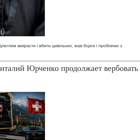
леглим викрасти і вбити цивільних, мав борги і проблеми з
италий Юрченко продолжает вербовать