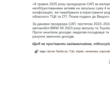
«8 травня 2025 року прокурором САП за матер
необґрунтованими активів на загальну суму 4 мл
конфіскація), які перебували в користуванні ро
обласного ТЦК та СП. Позов подано до Вищого 
За даними прокурора САП, протягом 2023–2024 
автомобілі BMW X6 2023 року випуску та Toyota 
Проте аналізом доходів і видатків посадовця та
рахунок законних доходів.
Щоб не проґавити найважливіше, підписуй
tags:
Артем Требесов
ТЦК
Харків
чиновники
корупція