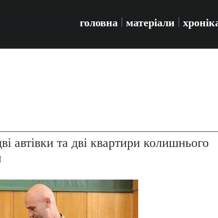
головна
матеріали
хронік
і автівки та дві квартири колишнього
и