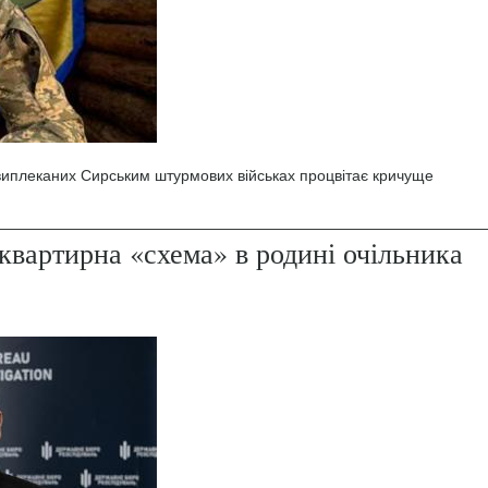
 виплеканих Сирським штурмових військах процвітає кричуще
квартирна «схема» в родині очільника