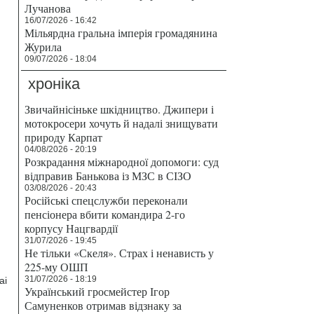
Лучанова
16/07/2026 - 16:42
Мільярдна гральна імперія громадянина
Журила
09/07/2026 - 18:04
хроніка
Звичайнісіньке шкідництво. Джипери і
мотокросери хочуть й надалі знищувати
природу Карпат
04/08/2026 - 20:19
Розкрадання міжнародної допомоги: суд
відправив Банькова із МЗС в СІЗО
03/08/2026 - 20:43
Російські спецслужби переконали
пенсіонера вбити командира 2-го
корпусу Нацгвардії
31/07/2026 - 19:45
Не тільки «Скеля». Страх і ненависть у
225-му ОШП
31/07/2026 - 18:19
ai
Український гросмейстер Ігор
Самуненков отримав відзнаку за