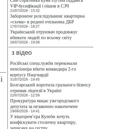
VIP-бусифікації і пішов в СЗЧ
21/07/2026 - 15:32
Заборонене розслідування: квартирна
«схема» в родині очільника ДБР
17/07/2026 - 18:27
Український отруювач продовжує
вбивати людей по всьому світу
16/07/2026 - 19:08
з відео
Російські спецслужби переконали
пенсіонера вбити командира 2-го
корпусу Нацгвардії
і
31/07/2026 - 19:45
Болгарський воротила грального бізнесу
отримав ліцензії в Україні
22/07/2026 - 12:59
Прокуратура мацає ужгородського
депутата за незаконно накопичене
19/06/2026 - 14:41
У віцепрем’єра Кулеби хочуть
конфіскувати столичну квартиру,
записану на сестру