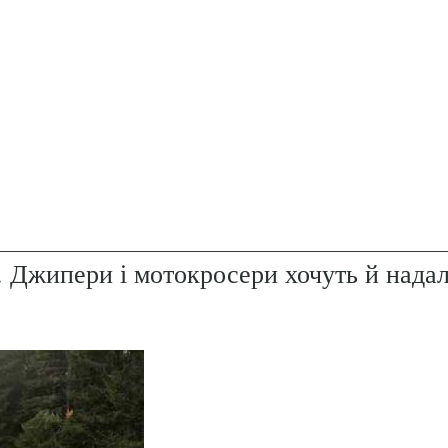
. Джипери і мотокросери хочуть й надал