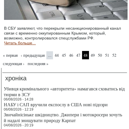
В СБУ заявляют, что перекрыли несанкционированный канал
связи с временно оккупированным Крымом, который,
возможно, контролировался спецслужбами РФ.
Читать больше...
Страницы
« первая
‹ предыдущая
44
45
46
47
48
49
50
51
52
…
следующая ›
последняя »
хроніка
Убивця кримінального «авторитета» намагався сховатись від
тюрми в ЗСУ
06/08/2026 - 14:28
НАБУ і САП вручили експослу в США нові підозри
06/08/2026 - 12:19
Звичайнісіньке шкідництво. Джипери і мотокросери хочуть
й надалі знищувати природу Карпат
04/08/2026 - 20:19