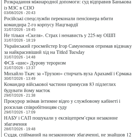
Розкрадання міжнародної допомоги: суд відправив Банькова
із МЗС в СІЗО
03/08/2026 - 20:43
Російські спецслужби переконали пенсіонера вбити
командира 2-го корпусу Нацгвардії
31/07/2026 - 19:45
Не тільки «Скеля». Страх і ненависть у 225-му ОШП
31/07/2026 - 18:19
Український гросмейстер Ігор Самуненков отримав відзнаку
за найкрасивіший хід на Titled Tuesday
31/07/2026 - 14:48
ФСБ «шиє» Дурову тероризм
31/07/2026 - 13:37
Михайло Ткач: за «Трухою» стирчать вуха Арахамії і Єрмака
30/07/2026 - 13:49
Командир військової частини примусив 83 підлеглих
будувати йому маєток
29/07/2026 - 21:38
Прокурор знімав інтимне відео у службовому кабінеті і
розсилав співробітницям суду
29/07/2026 - 17:09
НАБУ і САП пошукали у ексвіцепрем’єрки незаконне
збагачення
28/07/2026 - 19:48
Суддя, спійманий на незаконному збагаченні, не знайшов 12