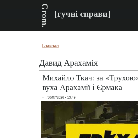
Grom.
[гучні справи]
Главная
Вы здесь
Давид Арахамія
Михайло Ткач: за «Трухою»
вуха Арахамії і Єрмака
чт, 30/07/2026 - 13:49