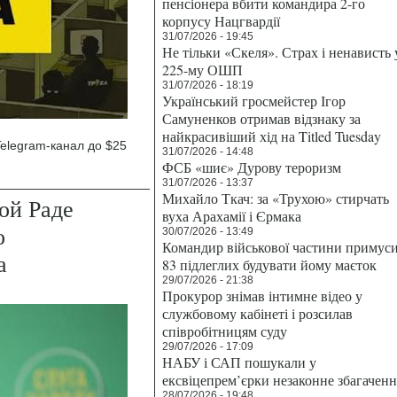
пенсіонера вбити командира 2-го
корпусу Нацгвардії
31/07/2026 - 19:45
Не тільки «Скеля». Страх і ненависть 
225-му ОШП
31/07/2026 - 18:19
Український гросмейстер Ігор
Самуненков отримав відзнаку за
найкрасивіший хід на Titled Tuesday
Telegram-канал до $25
31/07/2026 - 14:48
ФСБ «шиє» Дурову тероризм
31/07/2026 - 13:37
Михайло Ткач: за «Трухою» стирчать
ой Раде
вуха Арахамії і Єрмака
о
30/07/2026 - 13:49
Командир військової частини примус
а
83 підлеглих будувати йому маєток
29/07/2026 - 21:38
Прокурор знімав інтимне відео у
службовому кабінеті і розсилав
співробітницям суду
29/07/2026 - 17:09
НАБУ і САП пошукали у
ексвіцепрем’єрки незаконне збагаченн
28/07/2026 - 19:48