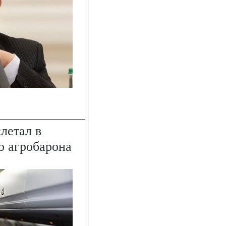
летал в
о агробарона