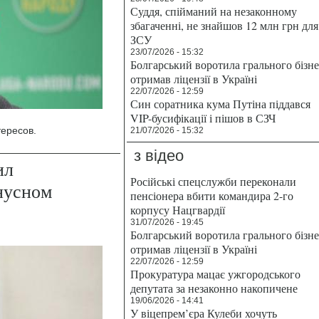
Суддя, спійманий на незаконному
збагаченні, не знайшов 12 млн грн для
ЗСУ
23/07/2026 - 15:32
Болгарський воротила грального бізн
отримав ліцензії в Україні
22/07/2026 - 12:59
Син соратника кума Путіна піддався
VIP-бусифікації і пішов в СЗЧ
тересов.
21/07/2026 - 15:32
з відео
ил
Російські спецслужби переконали
нусном
пенсіонера вбити командира 2-го
корпусу Нацгвардії
31/07/2026 - 19:45
Болгарський воротила грального бізн
отримав ліцензії в Україні
22/07/2026 - 12:59
Прокуратура мацає ужгородського
депутата за незаконно накопичене
19/06/2026 - 14:41
У віцепрем’єра Кулеби хочуть