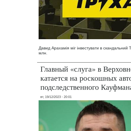
Давид Арахамія міг інвестувати в скандальний 
млн.
Главный «слуга» в Верховн
катается на роскошных авт
подследственного Кауфман
вт, 19/12/2023 - 20:01