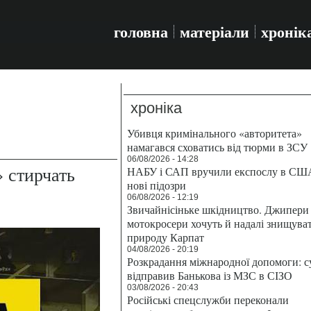
головна
матеріали
хронік
хроніка
Убивця кримінального «авторитета»
намагався сховатись від тюрми в ЗСУ
06/08/2026 - 14:28
 стирчать
НАБУ і САП вручили експослу в СШ
нові підозри
06/08/2026 - 12:19
Звичайнісіньке шкідництво. Джипери 
мотокросери хочуть й надалі знищува
природу Карпат
04/08/2026 - 20:19
Розкрадання міжнародної допомоги: с
відправив Банькова із МЗС в СІЗО
03/08/2026 - 20:43
Російські спецслужби переконали