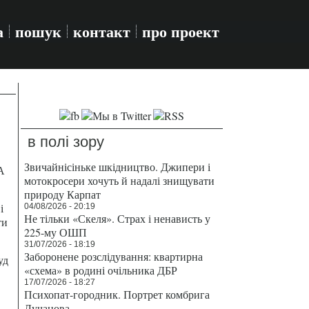
а
пошук
контакт
про проект
в полі зору
Звичайнісіньке шкідництво. Джипери і
А
мотокросери хочуть й надалі знищувати
природу Карпат
і
04/08/2026 - 20:19
Не тільки «Скеля». Страх і ненависть у
ти
225-му ОШП
31/07/2026 - 18:19
Заборонене розслідування: квартирна
уд
«схема» в родині очільника ДБР
17/07/2026 - 18:27
Психопат-городник. Портрет комбрига
Лучанова