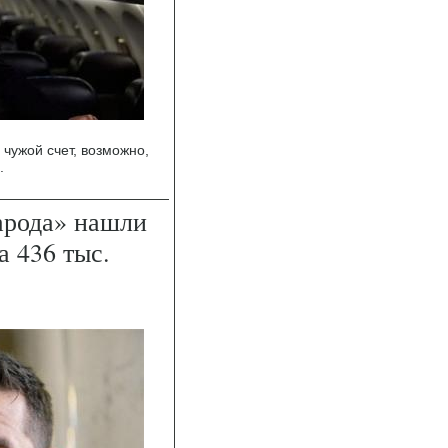
 чужой счет, возможно,
.
арода» нашли
а 436 тыс.