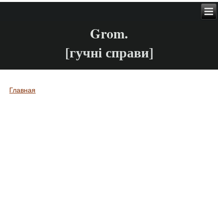
Grom.
[гучні справи]
Главная
Вы здесь