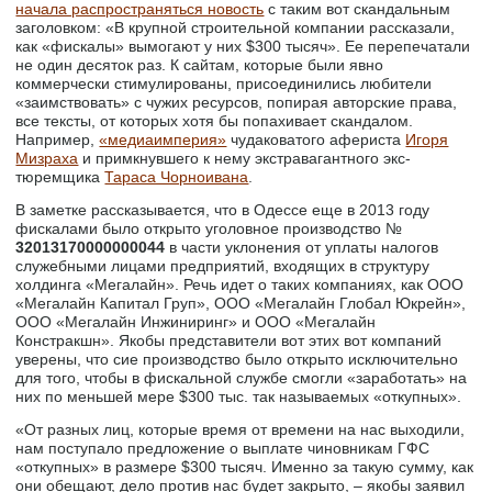
начала распространяться новость
с таким вот скандальным
заголовком: «В крупной строительной компании рассказали,
как «фискалы» вымогают у них $300 тысяч». Ее перепечатали
не один десяток раз. К сайтам, которые были явно
коммерчески стимулированы, присоединились любители
«заимствовать» с чужих ресурсов, попирая авторские права,
все тексты, от которых хотя бы попахивает скандалом.
Например,
«медиаимперия»
чудаковатого афериста
Игоря
Мизраха
и примкнувшего к нему экстравагантного экс-
тюремщика
Тараса Чорноивана
.
В заметке рассказывается, что в Одессе еще в 2013 году
фискалами было открыто уголовное производство №
32013170000000044
в части уклонения от уплаты налогов
служебными лицами предприятий, входящих в структуру
холдинга «Мегалайн». Речь идет о таких компаниях, как ООО
«Мегалайн Капитал Груп», ООО «Мегалайн Глобал Юкрейн»,
ООО «Мегалайн Инжиниринг» и ООО «Мегалайн
Констракшн». Якобы представители вот этих вот компаний
уверены, что сие производство было открыто исключительно
для того, чтобы в фискальной службе смогли «заработать» на
них по меньшей мере $300 тыс. так называемых «откупных».
«От разных лиц, которые время от времени на нас выходили,
нам поступало предложение о выплате чиновникам ГФС
«откупных» в размере $300 тысяч. Именно за такую сумму, как
они обещают, дело против нас будет закрыто, – якобы заявил