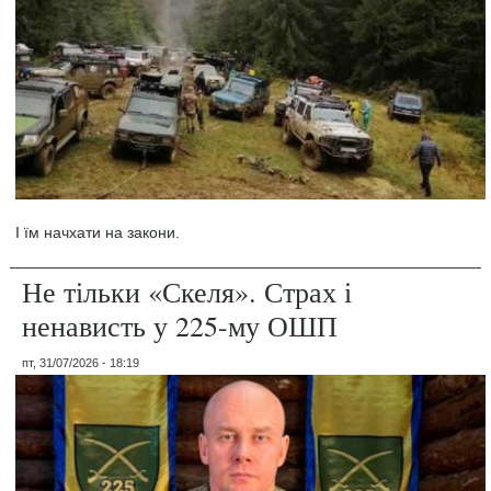
І їм начхати на закони.
Не тільки «Скеля». Страх і
ненависть у 225-му ОШП
пт, 31/07/2026 - 18:19