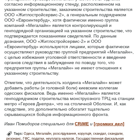
согласно информационному стенду, расположенном на
указанном строительстве, заказчиком строительства является
ООО «Житлостройсервис-2», а генеральным подрядчиком
ООО «Евроинтербуд», хотя фактически именно группа
компаний «Мегалайн» является контролирующей и
генподрядной организацией на указанном строительстве, что
подтверждается показаниями свидетелей. По данным
дознания, ООО «Житлостройсервис-2» и ООО
«Евроинтербуд» используются лицами, которые фактически
осуществляют руководство группой предприятий «Мегалайн»,
с целью избежания уголовной ответственности и введение
органов следствия в заблуждение по поводу того, что
предприятия группы «Мегалайн» не имеют отношения к
указанному строительству.
Отметим, что деятельность холдинга «Мегалайн» может
добавить работы (и головной боли) киевским коллегам
одесских фискалов. Ведь именно «Мегалайн» является
генподрядчиком строительства монструозного ТРЦ на станции
метро «Героев Днепра», что на столичной Оболони. И, как
следствие, это дополнительно обогатит тщательно
скрывающихся бойцов информационного фронта.
Иван Помидоров специально для
CRiME
и
[громких дел]
Tags:
Одеса
Мегалайн
розслідування
корупція
скандал
скандали
резонанс
ГФС
податки
неуплата налогов
Государственная фискальная