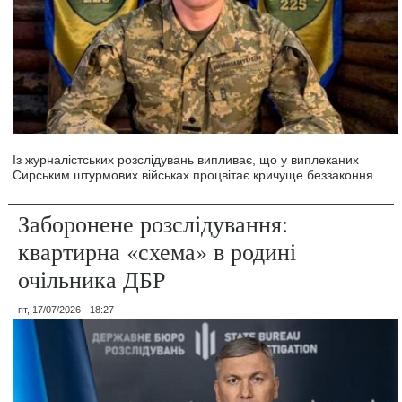
Із журналістських розслідувань випливає, що у виплеканих
Сирським штурмових військах процвітає кричуще беззаконня.
Заборонене розслідування:
квартирна «схема» в родині
очільника ДБР
пт, 17/07/2026 - 18:27