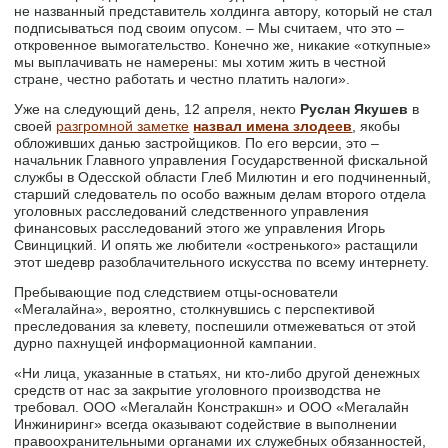
не названный представитель холдинга автору, который не стал
подписываться под своим опусом. – Мы считаем, что это –
откровенное вымогательство. Конечно же, никакие «откупные»
мы выплачивать не намерены: мы хотим жить в честной
стране, честно работать и честно платить налоги».
Уже на следующий день, 12 апреля, некто
Руслан Якушев
в
своей
разгромной заметке
назвал имена злодеев
, якобы
обложивших данью застройщиков. По его версии, это –
начальник Главного управления Государственной фискальной
службы в Одесской области Глеб Милютин и его подчиненный,
старший следователь по особо важным делам второго отдела
уголовных расследований следственного управления
финансовых расследований этого же управления Игорь
Свинцицкий. И опять же любители «остренького» растащили
этот шедевр разоблачительного искусства по всему интернету.
Пребывающие под следствием отцы-основатели
«Мегалайна», вероятно, столкнувшись с перспективой
преследования за клевету, поспешили отмежеваться от этой
дурно пахнущей информационной кампании.
«Ни лица, указанные в статьях, ни кто-либо другой денежных
средств от нас за закрытие уголовного производства не
требовал. ООО «Мегалайн Констракшн» и ООО «Мегалайн
Инжиниринг» всегда оказывают содействие в выполнении
правоохранительными органами их служебных обязанностей,