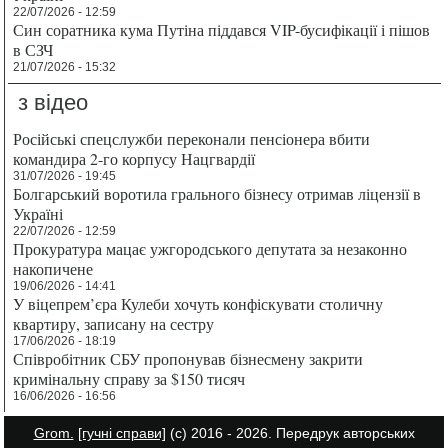
22/07/2026 - 12:59
Син соратника кума Путіна піддався VIP-бусифікації і пішов
в СЗЧ
21/07/2026 - 15:32
з відео
Російські спецслужби переконали пенсіонера вбити
командира 2-го корпусу Нацгвардії
31/07/2026 - 19:45
Болгарський воротила грального бізнесу отримав ліцензії в
Україні
22/07/2026 - 12:59
Прокуратура мацає ужгородського депутата за незаконно
накопичене
19/06/2026 - 14:41
У віцепрем’єра Кулеби хочуть конфіскувати столичну
квартиру, записану на сестру
17/06/2026 - 18:19
Співробітник СБУ пропонував бізнесмену закрити
кримінальну справу за $150 тисяч
16/06/2026 - 16:56
Grom.
[гучні справи]
(с) 2016 - 2026. Передрук авторських