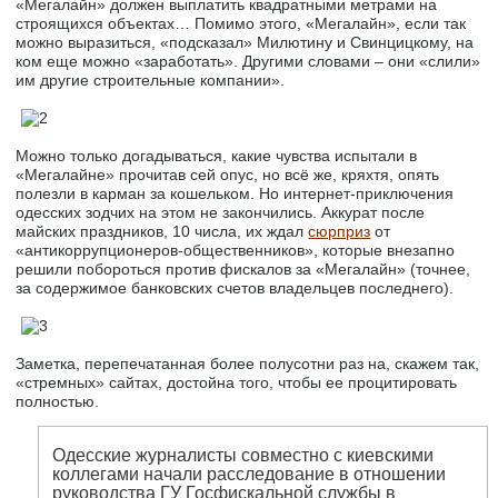
«Мегалайн» должен выплатить квадратными метрами на
строящихся объектах… Помимо этого, «Мегалайн», если так
можно выразиться, «подсказал» Милютину и Свинцицкому, на
ком еще можно «заработать». Другими словами – они «слили»
им другие строительные компании».
Можно только догадываться, какие чувства испытали в
«Мегалайне» прочитав сей опус, но всё же, кряхтя, опять
полезли в карман за кошельком. Но интернет-приключения
одесских зодчих на этом не закончились. Аккурат после
майских праздников, 10 числа, их ждал
сюрприз
от
«антикоррупционеров-общественников», которые внезапно
решили побороться против фискалов за «Мегалайн» (точнее,
за содержимое банковских счетов владельцев последнего).
Заметка, перепечатанная более полусотни раз на, скажем так,
«стремных» сайтах, достойна того, чтобы ее процитировать
полностью.
Одесские журналисты совместно с киевскими
коллегами начали расследование в отношении
руководства ГУ Госфискальной службы в