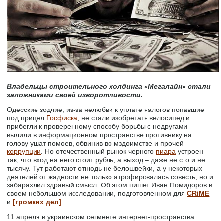
Владельцы строительного холдинга «Мегалайн» стали
заложниками своей изворотливости.
Одесские зодчие, из-за нелюбви к уплате налогов попавшие
под прицел
Госфиска
, не стали изобретать велосипед и
прибегли к проверенному способу борьбы с недругами –
вылили в информационном пространстве противнику на
голову ушат помоев, обвинив во мздоимстве и прочей
коррупции
. Но отечественный рынок черного
пиара
устроен
так, что вход на него стоит рубль, а выход – даже не сто и не
тысячу. Тут работают отнюдь не белошвейки, а у некоторых
деятелей от жадности не только атрофировалась совесть, но и
забарахлил здравый смысл. Об этом пишет Иван Помидоров в
своем небольшом исследовании, подготовленном для
CRiME
и
[громких дел]
.
11 апреля в украинском сегменте интернет-пространства