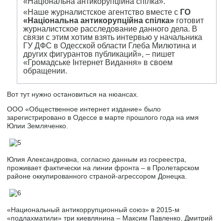
«Національна антикорупційна спілка».
«Наше журналистское агентство вместе с
ГО
«Національна антикорупційна спілка»
готовит
журналистское расследование данного дела. В
связи с этим хотим взять интервью у начальника
ГУ ДФС в Одесской области Глеба Милютина и
других фигурантов публикаций», – пишет
«Громадське Інтернет Видання» в своем
обращении.
Вот тут нужно остановиться на нюансах.
ООО «Общественное интернет издание» было
зарегистрировано в Одессе в марте прошлого года на имя
Юлии Земляченко.
Юлия Александровна, согласно данным из госреестра,
проживает фактически на линии фронта – в Пролетарском
районе оккупированного страной-агрессором Донецка.
«Национальный антикоррупционный союз» в 2015-м
«подлахматили» три киевлянина – Максим Павленко, Дмитрий