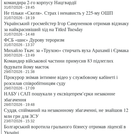
командира 2-го корпусу Нацгвардії
31/07/2026 - 19:45
Не тільки «Скеля». Страх і ненависть у 225-му ОШП
31/07/2026 - 18:19
Український гросмейстер Ігор Самуненков отримав відзнаку
за найкрасивіший хід на Titled Tuesday
31/07/2026 - 14:48
ФСБ «шиє» Дурову тероризм
31/07/2026 - 13:37
Михайло Ткач: за «Трухою» стирчать вуха Арахамії і Єрмака
30/07/2026 - 13:49
Командир військової частини примусив 83 підлеглих
будувати йому маєток
29/07/2026 - 21:38
Прокурор знімав інтимне відео у службовому кабінеті і
розсилав співробітницям суду
29/07/2026 - 17:09
НАБУ і САП пошукали у ексвіцепрем’єрки незаконне
збагачення
28/07/2026 - 19:48
Суддя, спійманий на незаконному збагаченні, не знайшов 12
млн грн для ЗСУ
23/07/2026 - 15:32
Болгарський воротила грального бізнесу отримав ліцензії в
Україні