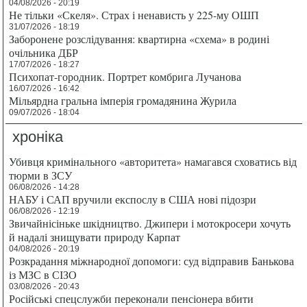
04/08/2026 - 20:19
Не тільки «Скеля». Страх і ненависть у 225-му ОШП
31/07/2026 - 18:19
Заборонене розслідування: квартирна «схема» в родині
очільника ДБР
17/07/2026 - 18:27
Психопат-городник. Портрет комбрига Лучанова
16/07/2026 - 16:42
Мільярдна гральна імперія громадянина Журила
09/07/2026 - 18:04
хроніка
Убивця кримінального «авторитета» намагався сховатись від
тюрми в ЗСУ
06/08/2026 - 14:28
НАБУ і САП вручили експослу в США нові підозри
06/08/2026 - 12:19
Звичайнісіньке шкідництво. Джипери і мотокросери хочуть
й надалі знищувати природу Карпат
04/08/2026 - 20:19
Розкрадання міжнародної допомоги: суд відправив Банькова
із МЗС в СІЗО
03/08/2026 - 20:43
Російські спецслужби переконали пенсіонера вбити