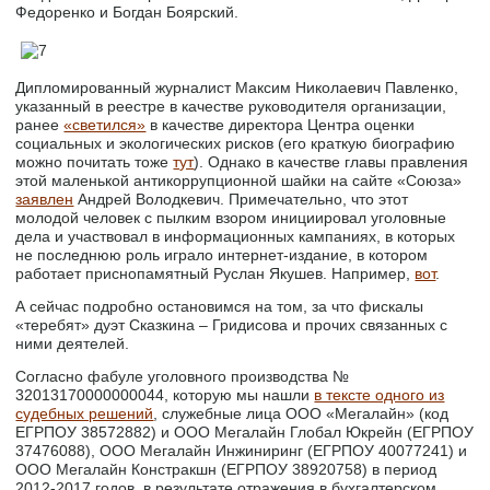
Федоренко и Богдан Боярский.
Дипломированный журналист Максим Николаевич Павленко,
указанный в реестре в качестве руководителя организации,
ранее
«светился»
в качестве директора Центра оценки
социальных и экологических рисков (его краткую биографию
можно почитать тоже
тут
). Однако в качестве главы правления
этой маленькой антикоррупционной шайки на сайте «Союза»
заявлен
Андрей Володкевич. Примечательно, что этот
молодой человек с пылким взором инициировал уголовные
дела и участвовал в информационных кампаниях, в которых
не последнюю роль играло интернет-издание, в котором
работает приснопамятный Руслан Якушев. Например,
вот
.
А сейчас подробно остановимся на том, за что фискалы
«теребят» дуэт Сказкина – Гридисова и прочих связанных с
ними деятелей.
Согласно фабуле уголовного производства №
32013170000000044, которую мы нашли
в тексте одного из
судебных решений
, служебные лица ООО «Мегалайн» (код
ЕГРПОУ 38572882) и ООО Мегалайн Глобал Юкрейн (ЕГРПОУ
37476088), ООО Мегалайн Инжиниринг (ЕГРПОУ 40077241) и
ООО Мегалайн Констракшн (ЕГРПОУ 38920758) в период
2012-2017 годов, в результате отражения в бухгалтерском