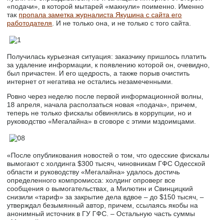
«подачи», в которой мытарей «макнули» поименно. Именно
так
пропала заметка журналиста Якушина с сайта его
работодателя
. И не только она, и не только с того сайта.
Получилась курьезная ситуация: заказчику пришлось платить
за удаление информации, к появлению которой он, очевидно,
был причастен. И его щедрость, а также порыв очистить
интернет от негатива не остались незамеченными.
Ровно через неделю после первой информационной волны,
18 апреля, начала расползаться новая «подача», причем,
теперь не только фискалы обвинялись в коррупции, но и
руководство «Мегалайна» в сговоре с этими мздоимцами.
«После опубликования новостей о том, что одесские фискалы
вымогают с холдинга $300 тысяч, чиновникам ГФС Одесской
области и руководству «Мегалайна» удалось достичь
определенного компромисса: холдинг опроверг все
сообщения о вымогательствах, а Милютин и Свинцицкий
снизили «тариф» за закрытие дела вдвое – до $150 тысяч, –
утверждал безымянный автор, причем, ссылаясь якобы на
анонимный источник в ГУ ГФС. – Остальную часть суммы