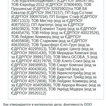
ТОВ Будтехнолоджінвест (ЄДРПОУ 38826758),
ТОВ Євробуд-2012 (ЄДРПОУ 37806400), ТОВ
Прушинські (ЄДРПОУ 32925902)та ТОВ БК
Екватор (ЄДРПОУ 39473157), ПП Буд-Сістемс
(ЄДРПОУ 39097034), ПП Білдінг Стаф (ЄДРПОУ
39071313), ТОВ Местер (код за ЄДРПОУ
40875521), ПП Арктопус (код за ЄДРПОУ
34923823), ТОВ Елемент Тауер (код за ЄДРПОУ
40445479), ТОВ Нібор (код за ЄДРПОУ 40023526),
ТОВ Лейдекс Коммерц (код за ЄДРПОУ
40405808), ТОВ Старкомм (код за ЄДРПОУ
40635910), ТОВ Трансфорт-Еліт-Груп (код за
ЄДРПОУ 40295913), ТОВ Адоріс Центр (код за
ЄДРПОУ 39931430), ТОВ Меридіан Компані (код
за ЄДРПОУ 39991710), ТОВ Мега ОСОБА_5 (код
за ЄДРПОУ 40317979), ТОВ Алето Союз (код за
ЄДРПОУ 39938953), ТОВ Смарт Компані (код за
ЄДРПОУ 40043816), ТОВ Будстей (код за
ЄДРПОУ 39656250), ТОВ Укрекспотрейд (код за
ЄДРПОУ 40351779), ТОВ Джентал Трейд (код за
ЄДРПОУ 40572808), ТОВ Лейдекс Коммерц (код
за ЄДРПОУ 40405808), ТОВ Аврора Фінанс (код за
ЄДРПОУ 39520053), ТОВ Укрбуд Модерн (код за
ЄДРПОУ 39520112)
Как утверждается в материалах дела, фиктивность ООО