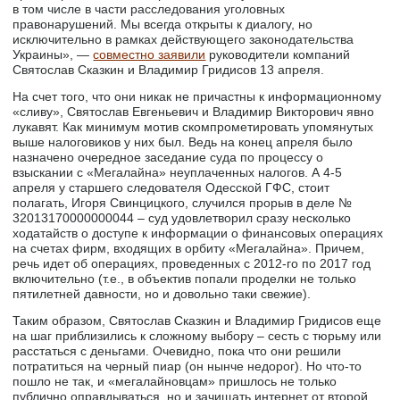
в том числе в части расследования уголовных
правонарушений. Мы всегда открыты к диалогу, но
исключительно в рамках действующего законодательства
Украины», —
совместно заявили
руководители компаний
Святослав Сказкин и Владимир Гридисов 13 апреля.
На счет того, что они никак не причастны к информационному
«сливу», Святослав Евгеньевич и Владимир Викторович явно
лукавят. Как минимум мотив скомпрометировать упомянутых
выше налоговиков у них был. Ведь на конец апреля было
назначено очередное заседание суда по процессу о
взыскании с «Мегалайна» неуплаченных налогов. А 4-5
апреля у старшего следователя Одесской ГФС, стоит
полагать, Игоря Свинцицкого, случился прорыв в деле №
32013170000000044 – суд удовлетворил сразу несколько
ходатайств о доступе к информации о финансовых операциях
на счетах фирм, входящих в орбиту «Мегалайна». Причем,
речь идет об операциях, проведенных с 2012-го по 2017 год
включительно (т.е., в объектив попали проделки не только
пятилетней давности, но и довольно таки свежие).
Таким образом, Святослав Сказкин и Владимир Гридисов еще
на шаг приблизились к сложному выбору – сесть с тюрьму или
расстаться с деньгами. Очевидно, пока что они решили
потратиться на черный пиар (он нынче недорог). Но что-то
пошло не так, и «мегалайновцам» пришлось не только
публично оправдываться, но и зачищать интернет от второй