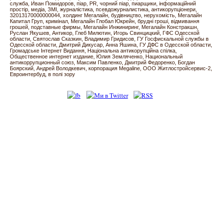
служба
Иван Помидоров
піар
PR
чорний піар
пиарщики
інформаційний
простір
медіа
ЗМІ
журналістика
псевдожурналистика
антикорупціонери
32013170000000044
холдинг Мегалайн
будівництво
нерухомість
Мегалайн
Капитал Груп
кримінал
Мегалайн Глобал Юкрейн
брудні гроші
відмивання
грошей
подставные фирмы
Мегалайн Инжиниринг
Мегалайн Констракшн
Руслан Якушев
Антикор
Глеб Милютин
Игорь Свинцицкий
ГФС Одесской
области
Святослав Сказкин
Владимир Гридисов
ГУ Госфискальной службы в
Одесской области
Дмитрий Дикусар
Анна Яшина
ГУ ДФС в Одесской области
Громадське Інтернет Видання
Національна антикорупційна спілка
Общественное интернет издание
Юлия Земляченко
Национальный
антикоррупционный союз
Максим Павленко
Дмитрий Федоренко
Богдан
Боярский
Андрей Володкевич
корпорация Megaline
ООО Житлостройсервис-2
Евроинтербуд
в полі зору