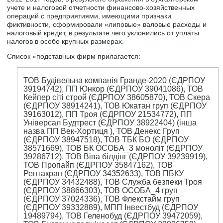
учете и налоговой отчетности финансово-хозяйственных
операций с предприятиями, имеющими признаки
фиктивности, сформировали «липовые» валовые расходы и
налоговый кредит, в результате чего уклонились от уплаты
налогов в особо крупных размерах.
Список «подставных фирм прилагается:
ТОВ Будівельна компанія Гранде-2020 (ЄДРПОУ
39194742), ПП Юнкор (ЄДРПОУ 39041086), ТОВ
Кейпер сіті строй (ЄДРПОУ 38605870), ТОВ Скера
(ЄДРПОУ 38914241), ТОВ Юкатан груп (ЄДРПОУ
39163012), ПП Троя (ЄДРПОУ 21534772), ПП
Універсал Будтрест (ЄДРПОУ 38922404) (інша
назва ПП Век-Хортиця ), ТОВ Денекс Груп
(ЄДРПОУ 38947518), ТОВ ТБК БО (ЄДРПОУ
38571669), ТОВ БК ОСОБА_3 моноліт (ЄДРПОУ
39286712), ТОВ Віва білдінг (ЄДРПОУ 39239919),
ТОВ Пропайп (ЄДРПОУ 35847162), ТОВ
Рентакран (ЄДРПОУ 34352633), ТОВ ПБКУ
(ЄДРПОУ 34432488), ТОВ Служба безпеки Троя
(ЄДРПОУ 38866303), ТОВ ОСОБА_4 груп
(ЄДРПОУ 37024336), ТОВ Флекстайм груп
(ЄДРПОУ 39332889), МПП Інвестбуд (ЄДРПОУ
19489794), ТОВ Геленобуд (ЄДРПОУ 39472059),