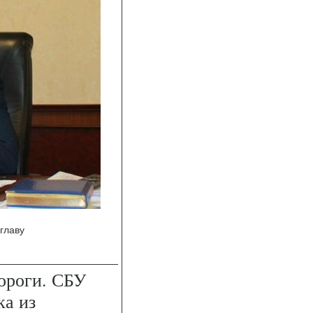
главу
ороги. СБУ
ка из