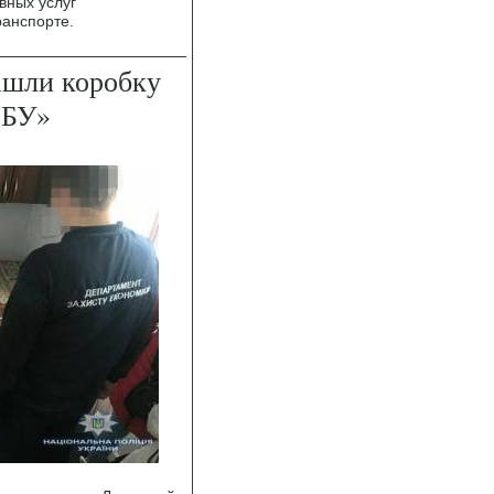
вных услуг
ранспорте.
ашли коробку
СБУ»