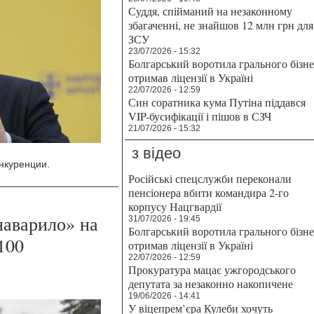
Суддя, спійманий на незаконному
збагаченні, не знайшов 12 млн грн для
ЗСУ
23/07/2026 - 15:32
Болгарський воротила грального бізн
отримав ліцензії в Україні
22/07/2026 - 12:59
Син соратника кума Путіна піддався
VIP-бусифікації і пішов в СЗЧ
21/07/2026 - 15:32
з відео
нкуренции.
Російські спецслужби переконали
пенсіонера вбити командира 2-го
корпусу Нацгвардії
наварило» на
31/07/2026 - 19:45
Болгарський воротила грального бізн
100
отримав ліцензії в Україні
22/07/2026 - 12:59
Прокуратура мацає ужгородського
депутата за незаконно накопичене
19/06/2026 - 14:41
У віцепрем’єра Кулеби хочуть