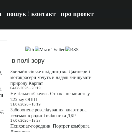
а
пошук
контакт
про проект
в полі зору
Звичайнісіньке шкідництво. Джипери і
А
мотокросери хочуть й надалі знищувати
природу Карпат
і
04/08/2026 - 20:19
Не тільки «Скеля». Страх і ненависть у
ти
225-му ОШП
31/07/2026 - 18:19
Заборонене розслідування: квартирна
уд
«схема» в родині очільника ДБР
17/07/2026 - 18:27
Психопат-городник. Портрет комбрига
Лучанова