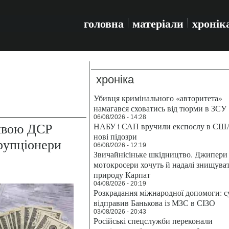
головна
матеріали
хронік
хроніка
Убивця кримінального «авторитета»
намагався сховатись від тюрми в ЗСУ
06/08/2026 - 14:28
оявою ДСР
НАБУ і САП вручили експослу в СШ
нові підозри
рупціонери
06/08/2026 - 12:19
Звичайнісіньке шкідництво. Джипери 
мотокросери хочуть й надалі знищува
природу Карпат
04/08/2026 - 20:19
Розкрадання міжнародної допомоги: с
відправив Банькова із МЗС в СІЗО
03/08/2026 - 20:43
Російські спецслужби переконали