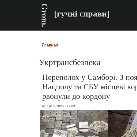
Grom.
[гучні справи]
Главная
Вы здесь
Укртрансбезпека
Переполох у Самборі. З п
Нацполу та СБУ місцеві ко
рвонули до кордону
чт, 14/05/2026 - 17:09