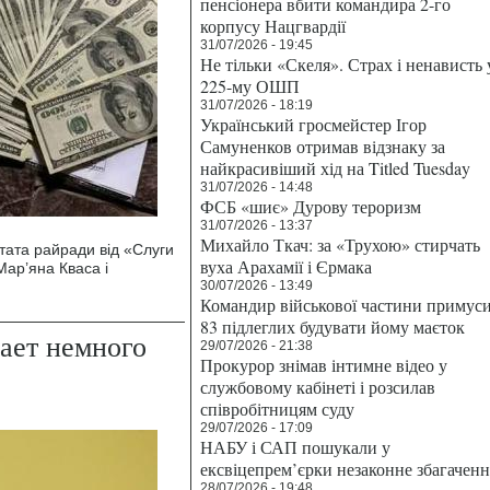
пенсіонера вбити командира 2-го
корпусу Нацгвардії
31/07/2026 - 19:45
Не тільки «Скеля». Страх і ненависть 
225-му ОШП
31/07/2026 - 18:19
Український гросмейстер Ігор
Самуненков отримав відзнаку за
найкрасивіший хід на Titled Tuesday
31/07/2026 - 14:48
ФСБ «шиє» Дурову тероризм
31/07/2026 - 13:37
Михайло Ткач: за «Трухою» стирчать
тата райради від «Слуги
вуха Арахамії і Єрмака
Мар’яна Кваса і
30/07/2026 - 13:49
Командир військової частини примус
83 підлеглих будувати йому маєток
ает немного
29/07/2026 - 21:38
Прокурор знімав інтимне відео у
службовому кабінеті і розсилав
співробітницям суду
29/07/2026 - 17:09
НАБУ і САП пошукали у
ексвіцепрем’єрки незаконне збагаченн
28/07/2026 - 19:48