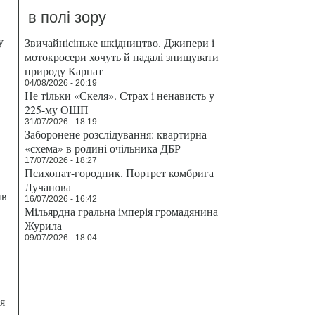
в полі зору
у
Звичайнісіньке шкідництво. Джипери і
мотокросери хочуть й надалі знищувати
природу Карпат
04/08/2026 - 20:19
Не тільки «Скеля». Страх і ненависть у
225-му ОШП
31/07/2026 - 18:19
Заборонене розслідування: квартирна
«схема» в родині очільника ДБР
17/07/2026 - 18:27
Психопат-городник. Портрет комбрига
Лучанова
ив
16/07/2026 - 16:42
Мільярдна гральна імперія громадянина
Журила
09/07/2026 - 18:04
я