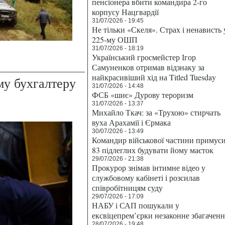
пенсіонера вбити командира 2-го
корпусу Нацгвардії
31/07/2026 - 19:45
Не тільки «Скеля». Страх і ненависть 
225-му ОШП
31/07/2026 - 18:19
Український гросмейстер Ігор
Самуненков отримав відзнаку за
найкрасивіший хід на Titled Tuesday
му бухгалтеру
31/07/2026 - 14:48
ФСБ «шиє» Дурову тероризм
31/07/2026 - 13:37
Михайло Ткач: за «Трухою» стирчать
вуха Арахамії і Єрмака
30/07/2026 - 13:49
Командир військової частини примус
83 підлеглих будувати йому маєток
29/07/2026 - 21:38
Прокурор знімав інтимне відео у
службовому кабінеті і розсилав
співробітницям суду
29/07/2026 - 17:09
НАБУ і САП пошукали у
ексвіцепрем’єрки незаконне збагаченн
28/07/2026 - 19:48