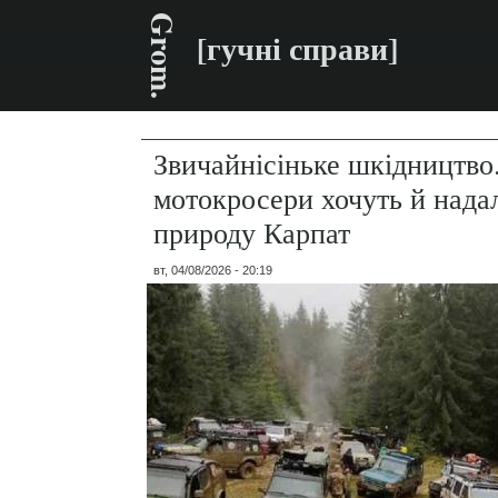
Grom.
[гучні справи]
Звичайнісіньке шкідництво
мотокросери хочуть й нада
природу Карпат
вт, 04/08/2026 - 20:19