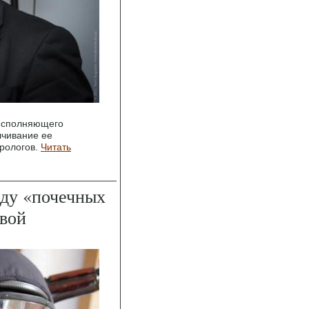
 исполняющего
лчивание ее
ирологов.
Читать
нду «почечных
евой