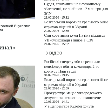
Суддя, спійманий на незаконному
збагаченні, не знайшов 12 млн грн для
ЗСУ
23/07/2026 - 15:32
Болгарський воротила грального бізн
хвостней Януковича
отримав ліцензії в Україні
ти.
22/07/2026 - 12:59
Син соратника кума Путіна піддався
VIP-бусифікації і пішов в СЗЧ
21/07/2026 - 15:32
динал»
з відео
Російські спецслужби переконали
пенсіонера вбити командира 2-го
корпусу Нацгвардії
31/07/2026 - 19:45
Болгарський воротила грального бізн
отримав ліцензії в Україні
22/07/2026 - 12:59
Прокуратура мацає ужгородського
депутата за незаконно накопичене
19/06/2026 - 14:41
У віцепрем’єра Кулеби хочуть