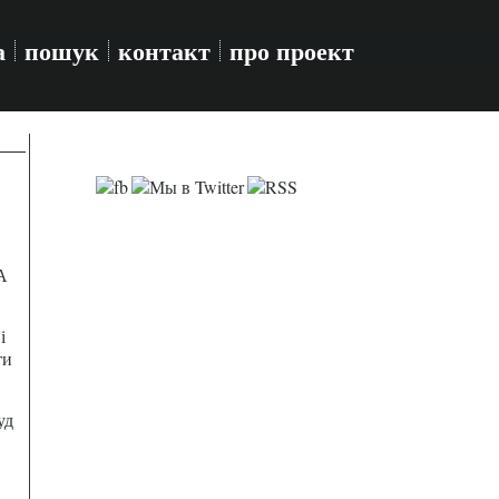
а
пошук
контакт
про проект
А
і
ти
уд