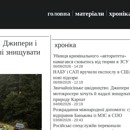
головна
матеріали
хронік
. Джипери і
хроніка
лі знищувати
Убивця кримінального «авторитета»
намагався сховатись від тюрми в ЗСУ
06/08/2026 - 14:28
НАБУ і САП вручили експослу в СШ
нові підозри
06/08/2026 - 12:19
Звичайнісіньке шкідництво. Джипери 
мотокросери хочуть й надалі знищува
природу Карпат
04/08/2026 - 20:19
Розкрадання міжнародної допомоги: с
відправив Банькова із МЗС в СІЗО
03/08/2026 - 20:43
Російські спецслужби переконали