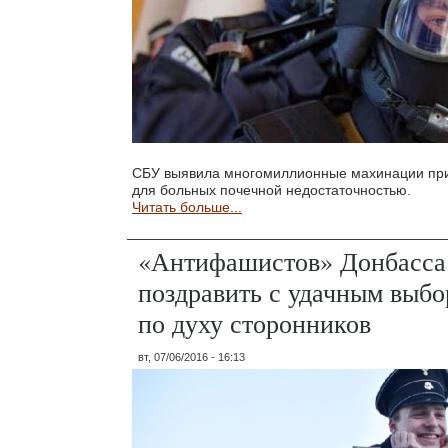
СБУ выявила многомиллионные махинации при
для больных почечной недостаточностью.
Читать больше...
«Антифашистов» Донбасса
поздравить с удачным выбо
по духу сторонников
вт, 07/06/2016 - 16:13