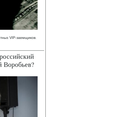
тных VIP-заемщиков.
 российский
й Воробьев?