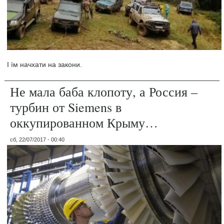
І їм начхати на закони.
Не мала баба клопоту, а Россия –
турбин от Siemens в
оккупированном Крыму…
сб, 22/07/2017 - 00:40