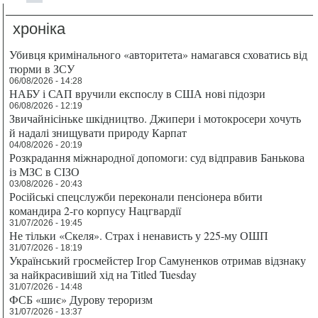
хроніка
Убивця кримінального «авторитета» намагався сховатись від
тюрми в ЗСУ
06/08/2026 - 14:28
НАБУ і САП вручили експослу в США нові підозри
06/08/2026 - 12:19
Звичайнісіньке шкідництво. Джипери і мотокросери хочуть
й надалі знищувати природу Карпат
04/08/2026 - 20:19
Розкрадання міжнародної допомоги: суд відправив Банькова
із МЗС в СІЗО
03/08/2026 - 20:43
Російські спецслужби переконали пенсіонера вбити
командира 2-го корпусу Нацгвардії
31/07/2026 - 19:45
Не тільки «Скеля». Страх і ненависть у 225-му ОШП
31/07/2026 - 18:19
Український гросмейстер Ігор Самуненков отримав відзнаку
за найкрасивіший хід на Titled Tuesday
31/07/2026 - 14:48
ФСБ «шиє» Дурову тероризм
31/07/2026 - 13:37