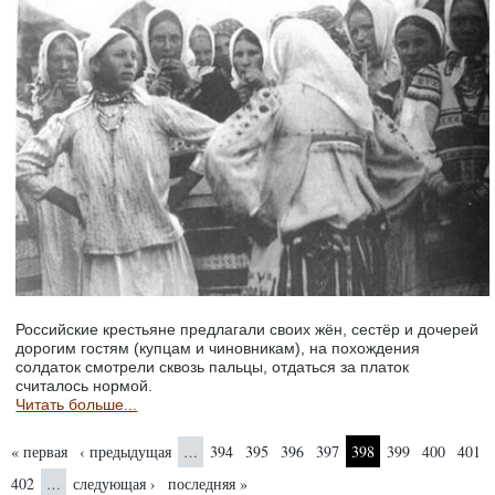
Российские крестьяне предлагали своих жён, сестёр и дочерей
дорогим гостям (купцам и чиновникам), на похождения
солдаток смотрели сквозь пальцы, отдаться за платок
считалось нормой.
Читать больше...
Страницы
« первая
‹ предыдущая
394
395
396
397
398
399
400
401
…
402
следующая ›
последняя »
…