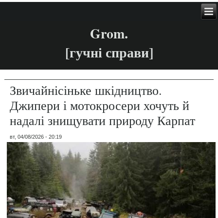
Grom.
[гучні справи]
Звичайнісіньке шкідництво.
Джипери і мотокросери хочуть й
надалі знищувати природу Карпат
вт, 04/08/2026 - 20:19