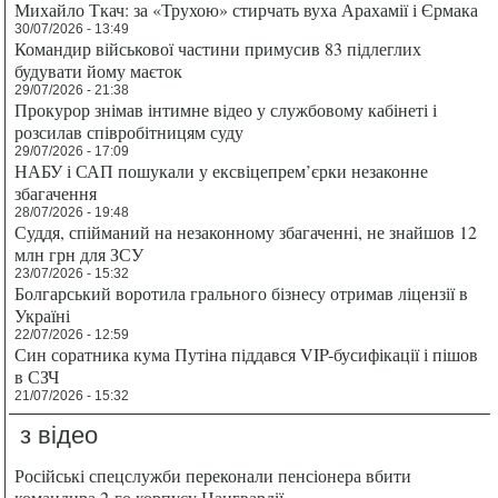
Михайло Ткач: за «Трухою» стирчать вуха Арахамії і Єрмака
30/07/2026 - 13:49
Командир військової частини примусив 83 підлеглих
будувати йому маєток
29/07/2026 - 21:38
Прокурор знімав інтимне відео у службовому кабінеті і
розсилав співробітницям суду
29/07/2026 - 17:09
НАБУ і САП пошукали у ексвіцепрем’єрки незаконне
збагачення
28/07/2026 - 19:48
Суддя, спійманий на незаконному збагаченні, не знайшов 12
млн грн для ЗСУ
23/07/2026 - 15:32
Болгарський воротила грального бізнесу отримав ліцензії в
Україні
22/07/2026 - 12:59
Син соратника кума Путіна піддався VIP-бусифікації і пішов
в СЗЧ
21/07/2026 - 15:32
з відео
Російські спецслужби переконали пенсіонера вбити
командира 2-го корпусу Нацгвардії