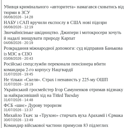
Убивця кримінального «авторитета» намагався сховатись від
тюрми в ЗСУ
06/08/2026 - 14:28
НАБУ і САП вручили експослу в США нові підозри
06/08/2026 - 12:19
Звичайнісіньке шкідництво. Джипери і мотокросери хочуть
й надалі знищувати природу Карпат
04/08/2026 - 20:19
Розкрадання міжнародної допомоги: суд відправив Банькова
із МЗС в СІЗО
03/08/2026 - 20:43
Російські спецслужби переконали пенсіонера вбити
командира 2-го корпусу Нацгвардії
31/07/2026 - 19:45
Не тільки «Скеля». Страх і ненависть у 225-му ОШП
31/07/2026 - 18:19
Український гросмейстер Ігор Самуненков отримав відзнаку
за найкрасивіший хід на Titled Tuesday
31/07/2026 - 14:48
ФСБ «шиє» Дурову тероризм
31/07/2026 - 13:37
Михайло Ткач: за «Трухою» стирчать вуха Арахамії і Єрмака
30/07/2026 - 13:49
Командир військової частини примусив 83 підлеглих