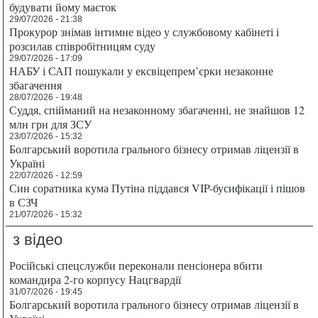
будувати йому маєток
29/07/2026 - 21:38
Прокурор знімав інтимне відео у службовому кабінеті і
розсилав співробітницям суду
29/07/2026 - 17:09
НАБУ і САП пошукали у ексвіцепрем’єрки незаконне
збагачення
28/07/2026 - 19:48
Суддя, спійманий на незаконному збагаченні, не знайшов 12
млн грн для ЗСУ
23/07/2026 - 15:32
Болгарський воротила грального бізнесу отримав ліцензії в
Україні
22/07/2026 - 12:59
Син соратника кума Путіна піддався VIP-бусифікації і пішов
в СЗЧ
21/07/2026 - 15:32
з відео
Російські спецслужби переконали пенсіонера вбити
командира 2-го корпусу Нацгвардії
31/07/2026 - 19:45
Болгарський воротила грального бізнесу отримав ліцензії в