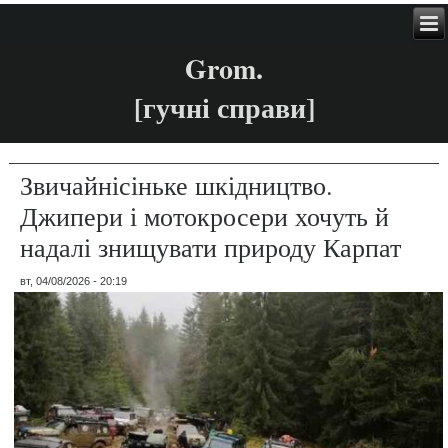
Grom.
[гучні справи]
Звичайнісіньке шкідництво.
Джипери і мотокросери хочуть й
надалі знищувати природу Карпат
вт, 04/08/2026 - 20:19