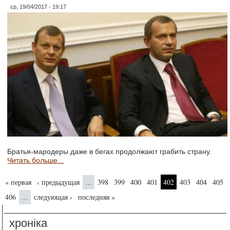
ср, 19/04/2017 - 19:17
Братья-мародеры даже в бегах продолжают грабить страну.
Читать больше...
Страницы
« первая
‹ предыдущая
398
399
400
401
402
403
404
405
…
406
следующая ›
последняя »
…
хроніка