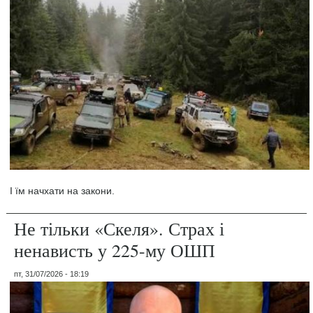
І їм начхати на закони.
Не тільки «Скеля». Страх і
ненависть у 225-му ОШП
пт, 31/07/2026 - 18:19