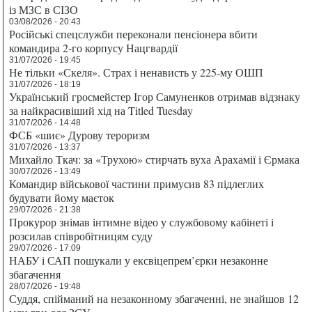
із МЗС в СІЗО
03/08/2026 - 20:43
Російські спецслужби переконали пенсіонера вбити
командира 2-го корпусу Нацгвардії
31/07/2026 - 19:45
Не тільки «Скеля». Страх і ненависть у 225-му ОШП
31/07/2026 - 18:19
Український гросмейстер Ігор Самуненков отримав відзнаку
за найкрасивіший хід на Titled Tuesday
31/07/2026 - 14:48
ФСБ «шиє» Дурову тероризм
31/07/2026 - 13:37
Михайло Ткач: за «Трухою» стирчать вуха Арахамії і Єрмака
30/07/2026 - 13:49
Командир військової частини примусив 83 підлеглих
будувати йому маєток
29/07/2026 - 21:38
Прокурор знімав інтимне відео у службовому кабінеті і
розсилав співробітницям суду
29/07/2026 - 17:09
НАБУ і САП пошукали у ексвіцепрем’єрки незаконне
збагачення
28/07/2026 - 19:48
Суддя, спійманий на незаконному збагаченні, не знайшов 12