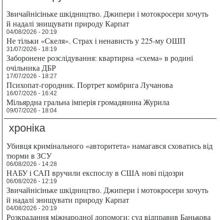
Звичайнісіньке шкідництво. Джипери і мотокросери хочуть
й надалі знищувати природу Карпат
04/08/2026 - 20:19
Не тільки «Скеля». Страх і ненависть у 225-му ОШП
31/07/2026 - 18:19
Заборонене розслідування: квартирна «схема» в родині
очільника ДБР
17/07/2026 - 18:27
Психопат-городник. Портрет комбрига Лучанова
16/07/2026 - 16:42
Мільярдна гральна імперія громадянина Журила
09/07/2026 - 18:04
хроніка
Убивця кримінального «авторитета» намагався сховатись від
тюрми в ЗСУ
06/08/2026 - 14:28
НАБУ і САП вручили експослу в США нові підозри
06/08/2026 - 12:19
Звичайнісіньке шкідництво. Джипери і мотокросери хочуть
й надалі знищувати природу Карпат
04/08/2026 - 20:19
Розкрадання міжнародної допомоги: суд відправив Банькова