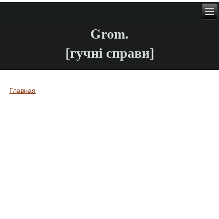
Grom.
[гучні справи]
Главная
Вы здесь