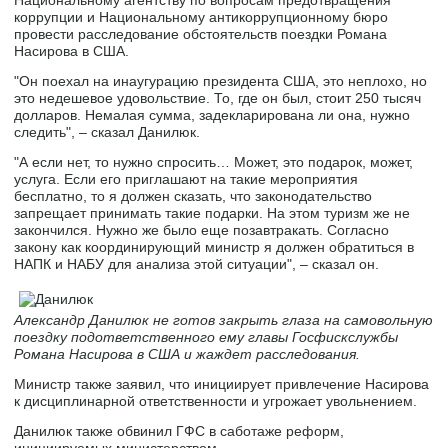
Национальному агентству по вопросам предотвращения
коррупции и Национальному антикоррупционному бюро
провести расследование обстоятельств поездки Романа
Насирова в США.
"Он поехал на инаугурацию президента США, это неплохо, но
это недешевое удовольствие. То, где он был, стоит 250 тысяч
долларов. Немалая сумма, задекларирована ли она, нужно
следить", – сказал Данилюк.
"А если нет, то нужно спросить… Может, это подарок, может,
услуга. Если его приглашают на такие мероприятия
бесплатно, то я должен сказать, что законодательство
запрещает принимать такие подарки. На этом туризм же не
закончился. Нужно же было еще позавтракать. Согласно
закону как координирующий министр я должен обратиться в
НАПК и НАБУ для анализа этой ситуации", – сказал он.
Александр Данилюк не готов закрыть глаза на самовольную
поездку подответственного ему главы Госфискслужбы
Романа Насирова в США и жаждет расследования.
Министр также заявил, что инициирует привлечение Насирова
к дисциплинарной ответственности и угрожает увольнением.
Данилюк также обвинил ГФС в саботаже реформ,
инициируемых министерством.