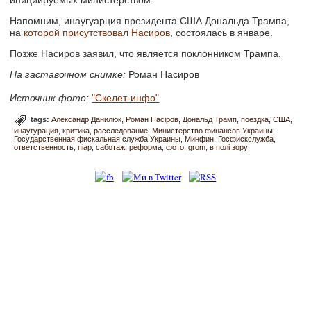
Напомним, инаугуарция президента США Дональда Трампа,
на
которой присутствовал Насиров
, состоялась в январе.
Позже Насиров заявил, что является поклонником Трампа.
На заставочном снимке:
Роман Насиров
Источник фото:
"Скелет-инфо"
tags:
Александр Данилюк
Роман Насіров
Дональд Трамп
поездка
США
инаугурация
критика
расследование
Министерство финансов Украины
Государственная фискальная служба Украины
Минфин
Госфискслужба
ответственность
піар
саботаж
реформа
фото
grom
в полі зору