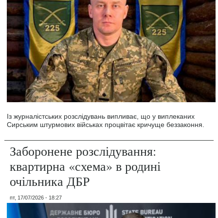
Із журналістських розслідувань випливає, що у виплеканих
Сирським штурмових військах процвітає кричуще беззаконня.
Заборонене розслідування:
квартирна «схема» в родині
очільника ДБР
пт, 17/07/2026 - 18:27