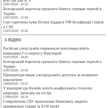
млн грн для ЗСУ
23/07/2026 - 15:32
Болгарський воротила грального бізнесу отримав ліцензії в
Україні
22/07/2026 - 12:59
Син соратника кума Путіна піддався VIP-бусифікації і пішов
в СЗЧ
21/07/2026 - 15:32
з відео
Російські спецслужби переконали пенсіонера вбити
командира 2-го корпусу Нацгвардії
31/07/2026 - 19:45
Болгарський воротила грального бізнесу отримав ліцензії в
Україні
22/07/2026 - 12:59
Прокуратура мацає ужгородського депутата за незаконно
накопичене
19/06/2026 - 14:41
У віцепрем’єра Кулеби хочуть конфіскувати столичну
квартиру, записану на сестру
17/06/2026 - 18:19
Співробітник СБУ пропонував бізнесмену закрити
кримінальну справу за $150 тисяч