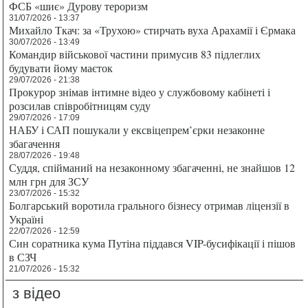
ФСБ «шиє» Дурову тероризм
31/07/2026 - 13:37
Михайло Ткач: за «Трухою» стирчать вуха Арахамії і Єрмака
30/07/2026 - 13:49
Командир військової частини примусив 83 підлеглих
будувати йому маєток
29/07/2026 - 21:38
Прокурор знімав інтимне відео у службовому кабінеті і
розсилав співробітницям суду
29/07/2026 - 17:09
НАБУ і САП пошукали у ексвіцепрем’єрки незаконне
збагачення
28/07/2026 - 19:48
Суддя, спійманий на незаконному збагаченні, не знайшов 12
млн грн для ЗСУ
23/07/2026 - 15:32
Болгарський воротила грального бізнесу отримав ліцензії в
Україні
22/07/2026 - 12:59
Син соратника кума Путіна піддався VIP-бусифікації і пішов
в СЗЧ
21/07/2026 - 15:32
з відео