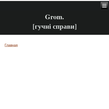
Grom.
[гучні справи]
Главная
Вы здесь