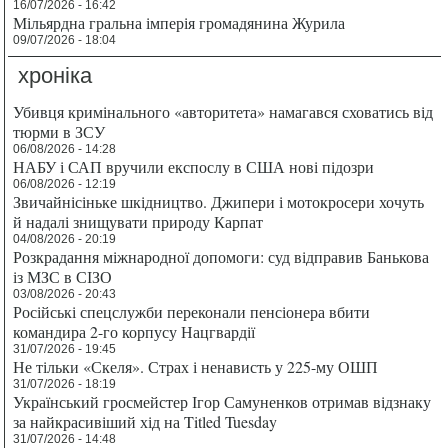
16/07/2026 - 16:42
Мільярдна гральна імперія громадянина Журила
09/07/2026 - 18:04
хроніка
Убивця кримінального «авторитета» намагався сховатись від
тюрми в ЗСУ
06/08/2026 - 14:28
НАБУ і САП вручили експослу в США нові підозри
06/08/2026 - 12:19
Звичайнісіньке шкідництво. Джипери і мотокросери хочуть
й надалі знищувати природу Карпат
04/08/2026 - 20:19
Розкрадання міжнародної допомоги: суд відправив Банькова
із МЗС в СІЗО
03/08/2026 - 20:43
Російські спецслужби переконали пенсіонера вбити
командира 2-го корпусу Нацгвардії
31/07/2026 - 19:45
Не тільки «Скеля». Страх і ненависть у 225-му ОШП
31/07/2026 - 18:19
Український гросмейстер Ігор Самуненков отримав відзнаку
за найкрасивіший хід на Titled Tuesday
31/07/2026 - 14:48