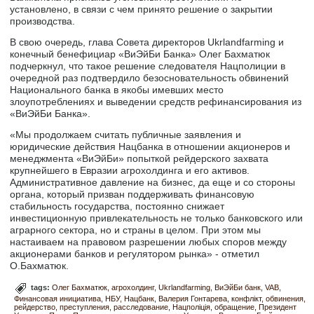
установлено, в связи с чем принято решение о закрытии
производства.
В свою очередь, глава Совета директоров Ukrlandfarming и
конечный бенефициар «ВиЭйБи Банка» Олег Бахматюк
подчеркнул, что такое решение следователя Нацполиции в
очередной раз подтвердило безосновательность обвинений
Национального банка в якобы имевших место
злоупотреблениях и выведении средств рефинансирования из
«ВиЭйБи Банка».
«Мы продолжаем считать публичные заявления и
юридические действия Нацбанка в отношении акционеров и
менеджмента «ВиЭйБи» попыткой рейдерского захвата
крупнейшего в Евразии агрохолдинга и его активов.
Административное давление на бизнес, да еще и со стороны
органа, который призван поддерживать финансовую
стабильность государства, постоянно снижает
инвестиционную привлекательность не только банковского или
аграрного сектора, но и страны в целом. При этом мы
настаиваем на правовом разрешении любых споров между
акционерами банков и регулятором рынка» - отметил
О.Бахматюк.
tags:
Олег Бахматюк
агрохолдинг
Ukrlandfarming
ВиЭйБи банк
VAB
Финансовая инициатива
НБУ
Нацбанк
Валерия Гонтарева
конфлікт
обвинения
рейдерство
преступления
расследование
Нацполіція
обращение
Президент