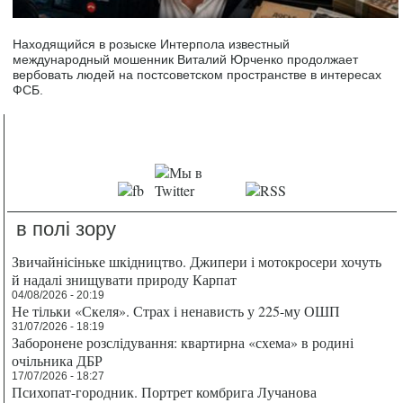
Находящийся в розыске Интерпола известный
международный мошенник Виталий Юрченко продолжает
вербовать людей на постсоветском пространстве в интересах
ФСБ.
в полі зору
Звичайнісіньке шкідництво. Джипери і мотокросери хочуть
й надалі знищувати природу Карпат
04/08/2026 - 20:19
Не тільки «Скеля». Страх і ненависть у 225-му ОШП
31/07/2026 - 18:19
Заборонене розслідування: квартирна «схема» в родині
очільника ДБР
17/07/2026 - 18:27
Психопат-городник. Портрет комбрига Лучанова