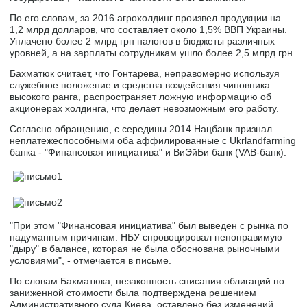
По его словам, за 2016 агрохолдинг произвел продукции на
1,2 млрд долларов, что составляет около 1,5% ВВП Украины.
Уплачено более 2 млрд грн налогов в бюджеты различных
уровней, а на зарплаты сотрудникам ушло более 2,5 млрд грн.
Бахматюк считает, что Гонтарева, неправомерно используя
служебное положение и средства воздействия чиновника
высокого ранга, распространяет ложную информацию об
акционерах холдинга, что делает невозможным его работу.
Согласно обращению, с середины 2014 Нацбанк признал
неплатежеспособными оба аффилированные с Ukrlandfarming
банка - "Финансовая инициатива" и ВиЭйБи банк (VAB-банк).
"При этом "Финансовая инициатива" был выведен с рынка по
надуманным причинам. НБУ спровоцировал непоправимую
"дыру" в балансе, которая не была обоснована рыночными
условиями", - отмечается в письме.
По словам Бахматюка, незаконность списания облигаций по
заниженной стоимости была подтверждена решением
Административного суда Киева, оставлено без изменений