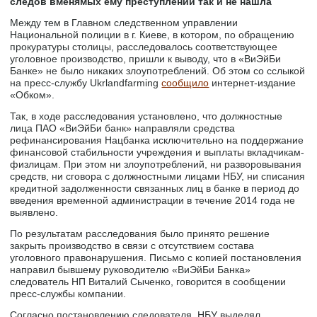
следов вменямых ему преступлений так и не нашла
Между тем в Главном следственном управлении
Национальной полиции в г. Киеве, в котором, по обращению
прокуратуры столицы, расследовалось соответствующее
уголовное производство, пришли к выводу, что в «ВиЭйБи
Банке» не было никаких злоупотреблений. Об этом со сслыкой
на пресс-службу Ukrlandfarming
сообщило
интернет-издание
«Обком».
Так, в ходе расследования установлено, что должностные
лица ПАО «ВиЭйБи банк» направляли средства
рефинансирования Нацбанка исключительно на поддержание
финансовой стабильности учреждения и выплаты вкладчикам-
физлицам. При этом ни злоупотреблений, ни разворовывания
средств, ни сговора с должностными лицами НБУ, ни списания
кредитной задолженности связанных лиц в банке в период до
введения временной администрации в течение 2014 года не
выявлено.
По результатам расследования было принято решение
закрыть производство в связи с отсутствием состава
уголовного правонарушения. Письмо с копией постановления
направил бывшему руководителю «ВиЭйБи Банка»
следователь НП Виталий Сыченко, говорится в сообщении
пресс-службы компании.
Согласно постановлению следователя, НБУ выделял