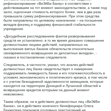
рефинансирование «ВиЭйБи Банку» в соответствии с
действовавшим на тот момент законодательством, а также под
залог, оценочная стоимость которого более, чем в два раза
превышала сумму рефинансирования. При этом средства
были направлены по целевому назначению – на погашение
вкладов физлиц и поддержку финансовой стабильности
учреждения.
«Досудебным расследованием фактов разворовывания
средств не установлено, в то же время доказано совершение
должностными лицами действий, направленных на
выполнение взятых банком обязательств относительно
своевременного возвращения их депозитных вкладов», -
сказано в постановлении следователя.
Следователь, в частности, указал, что анализ действий
должностных лиц банка свидетельствует о намерении
поддерживать ликвидность банка и его платежеспособность в
условиях экономического и политического кризиса, в том числе
и с учетом безнадежной задолженности заемщиков, которые
находятся на территории Донецкой и Луганской областей и
возвращение кредитов которыми на данный момент
невозможно.
Таким образом, ни в действиях должностных лиц «ВиЭйБи
Банка», ни в действиях конечного бенефициара Олега
Бахматюка признаков уголовных преступлений не