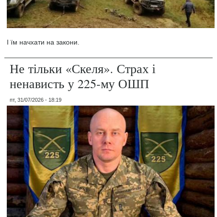
І їм начхати на закони.
Не тільки «Скеля». Страх і
ненависть у 225-му ОШП
пт, 31/07/2026 - 18:19