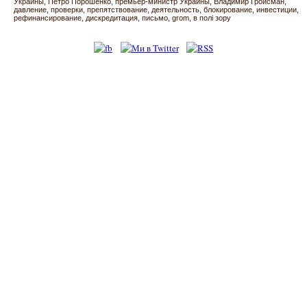
Украины
Петро Порошенко
премьер-министр Украины
Владимир Гройсман
давление
проверки
препятствование
деятельность
блокирование
инвестиции
рефинансирование
дискредитация
письмо
grom
в полі зору