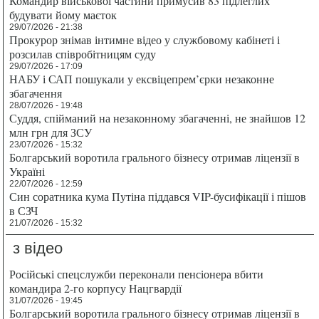
Командир військової частини примусив 83 підлеглих
будувати йому маєток
29/07/2026 - 21:38
Прокурор знімав інтимне відео у службовому кабінеті і
розсилав співробітницям суду
29/07/2026 - 17:09
НАБУ і САП пошукали у ексвіцепрем’єрки незаконне
збагачення
28/07/2026 - 19:48
Суддя, спійманий на незаконному збагаченні, не знайшов 12
млн грн для ЗСУ
23/07/2026 - 15:32
Болгарський воротила грального бізнесу отримав ліцензії в
Україні
22/07/2026 - 12:59
Син соратника кума Путіна піддався VIP-бусифікації і пішов
в СЗЧ
21/07/2026 - 15:32
з відео
Російські спецслужби переконали пенсіонера вбити
командира 2-го корпусу Нацгвардії
31/07/2026 - 19:45
Болгарський воротила грального бізнесу отримав ліцензії в