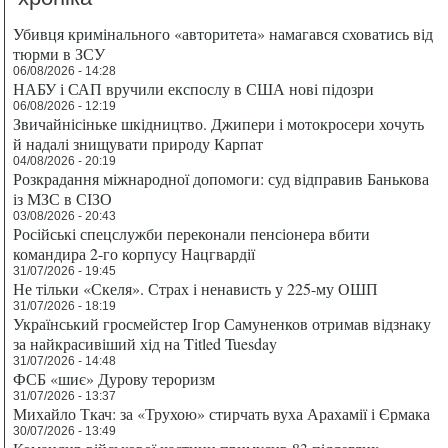
Убивця кримінального «авторитета» намагався сховатись від
тюрми в ЗСУ
06/08/2026 - 14:28
НАБУ і САП вручили експослу в США нові підозри
06/08/2026 - 12:19
Звичайнісіньке шкідництво. Джипери і мотокросери хочуть
й надалі знищувати природу Карпат
04/08/2026 - 20:19
Розкрадання міжнародної допомоги: суд відправив Банькова
із МЗС в СІЗО
03/08/2026 - 20:43
Російські спецслужби переконали пенсіонера вбити
командира 2-го корпусу Нацгвардії
31/07/2026 - 19:45
Не тільки «Скеля». Страх і ненависть у 225-му ОШП
31/07/2026 - 18:19
Український гросмейстер Ігор Самуненков отримав відзнаку
за найкрасивіший хід на Titled Tuesday
31/07/2026 - 14:48
ФСБ «шиє» Дурову тероризм
31/07/2026 - 13:37
Михайло Ткач: за «Трухою» стирчать вуха Арахамії і Єрмака
30/07/2026 - 13:49