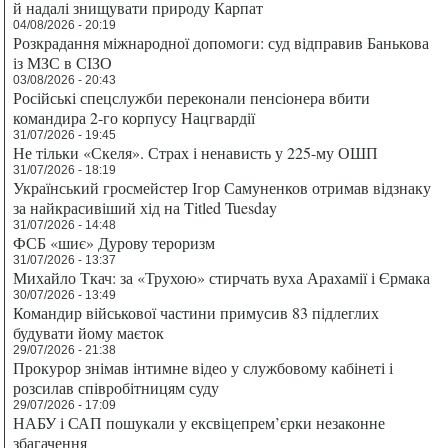
й надалі знищувати природу Карпат
04/08/2026 - 20:19
Розкрадання міжнародної допомоги: суд відправив Банькова
із МЗС в СІЗО
03/08/2026 - 20:43
Російські спецслужби переконали пенсіонера вбити
командира 2-го корпусу Нацгвардії
31/07/2026 - 19:45
Не тільки «Скеля». Страх і ненависть у 225-му ОШП
31/07/2026 - 18:19
Український гросмейстер Ігор Самуненков отримав відзнаку
за найкрасивіший хід на Titled Tuesday
31/07/2026 - 14:48
ФСБ «шиє» Дурову тероризм
31/07/2026 - 13:37
Михайло Ткач: за «Трухою» стирчать вуха Арахамії і Єрмака
30/07/2026 - 13:49
Командир військової частини примусив 83 підлеглих
будувати йому маєток
29/07/2026 - 21:38
Прокурор знімав інтимне відео у службовому кабінеті і
розсилав співробітницям суду
29/07/2026 - 17:09
НАБУ і САП пошукали у ексвіцепрем’єрки незаконне
збагачення