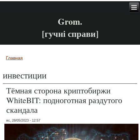
Grom.
[гучні справи]
Главная
Вы здесь
инвестиции
Тёмная сторона криптобиржи
WhiteBIT: подноготная раздутого
скандала
вс, 28/05/2023 - 12:57