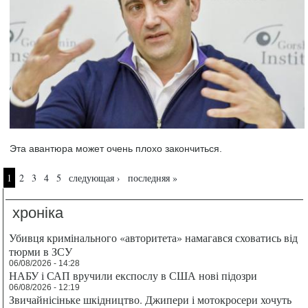
Эта авантюра может очень плохо закончиться.
Страницы
1
2
3
4
5
следующая ›
последняя »
хроніка
Убивця кримінального «авторитета» намагався сховатись від
тюрми в ЗСУ
06/08/2026 - 14:28
НАБУ і САП вручили експослу в США нові підозри
06/08/2026 - 12:19
Звичайнісіньке шкідництво. Джипери і мотокросери хочуть