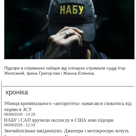
Підозри в отриманні хабаря від олігарха отримали судді Ігор
Желєзний, Ірина Григорʼєва і Жанна Єленіна.
хроніка
Убивця кримінального «авторитета» намагався сховатись від
тюрми в ЗСУ
06/08/2026 - 14:28
НАБУ і САП вручили експослу в США нові підозри
06/08/2026 - 12:19
Звичайнісіньке шкідництво. Джипери і мотокросери хочуть