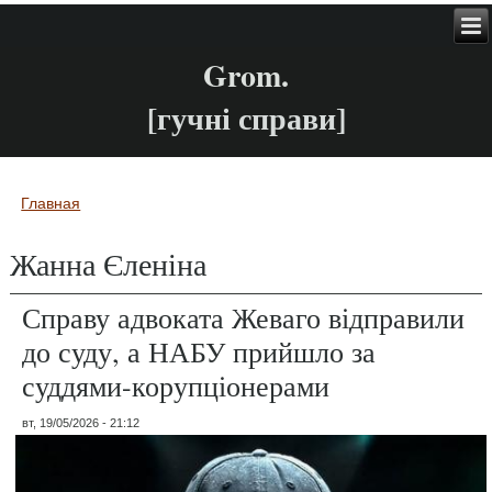
Grom.
[гучні справи]
Главная
Вы здесь
Жанна Єленіна
Справу адвоката Жеваго відправили
до суду, а НАБУ прийшло за
суддями-корупціонерами
вт, 19/05/2026 - 21:12