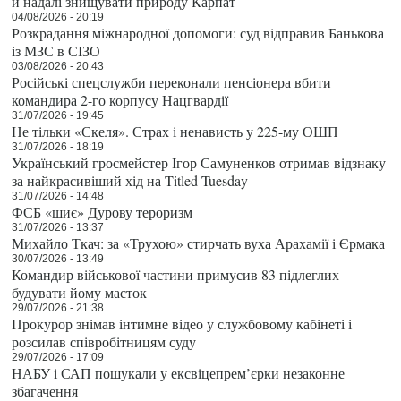
й надалі знищувати природу Карпат
04/08/2026 - 20:19
Розкрадання міжнародної допомоги: суд відправив Банькова
із МЗС в СІЗО
03/08/2026 - 20:43
Російські спецслужби переконали пенсіонера вбити
командира 2-го корпусу Нацгвардії
31/07/2026 - 19:45
Не тільки «Скеля». Страх і ненависть у 225-му ОШП
31/07/2026 - 18:19
Український гросмейстер Ігор Самуненков отримав відзнаку
за найкрасивіший хід на Titled Tuesday
31/07/2026 - 14:48
ФСБ «шиє» Дурову тероризм
31/07/2026 - 13:37
Михайло Ткач: за «Трухою» стирчать вуха Арахамії і Єрмака
30/07/2026 - 13:49
Командир військової частини примусив 83 підлеглих
будувати йому маєток
29/07/2026 - 21:38
Прокурор знімав інтимне відео у службовому кабінеті і
розсилав співробітницям суду
29/07/2026 - 17:09
НАБУ і САП пошукали у ексвіцепрем’єрки незаконне
збагачення