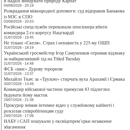
й надалі знищувати природу Карпат
04/08/2026 - 20:19
Розкрадання міжнародної допомоги: суд відправив Банькова
із МЗС в СІЗО
03/08/2026 - 20:43
Російські спецслужби переконали пенсіонера вбити
командира 2-го корпусу Нацгвардії
31/07/2026 - 19:45
Не тільки «Скеля». Страх і ненависть у 225-му ОШП
31/07/2026 - 18:19
Український гросмейстер Ігор Самуненков отримав відзнаку
за найкрасивіший хід на Titled Tuesday
31/07/2026 - 14:48
ФСБ «шиє» Дурову тероризм
31/07/2026 - 13:37
Михайло Ткач: за «Трухою» стирчать вуха Арахамії і Єрмака
30/07/2026 - 13:49
Командир військової частини примусив 83 підлеглих
будувати йому маєток
29/07/2026 - 21:38
Прокурор знімав інтимне відео у службовому кабінеті і
розсилав співробітницям суду
29/07/2026 - 17:09
НАБУ і САП пошукали у ексвіцепрем’єрки незаконне
збагачення