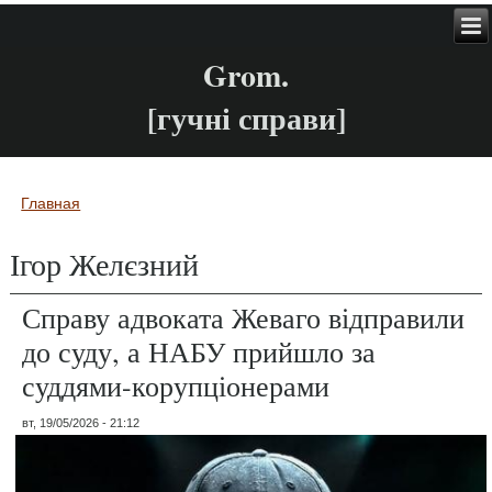
Grom.
[гучні справи]
Главная
Вы здесь
Ігор Желєзний
Справу адвоката Жеваго відправили
до суду, а НАБУ прийшло за
суддями-корупціонерами
вт, 19/05/2026 - 21:12