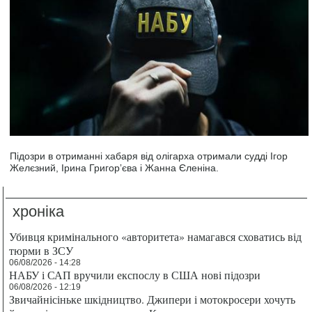
Підозри в отриманні хабаря від олігарха отримали судді Ігор
Желєзний, Ірина Григорʼєва і Жанна Єленіна.
хроніка
Убивця кримінального «авторитета» намагався сховатись від
тюрми в ЗСУ
06/08/2026 - 14:28
НАБУ і САП вручили експослу в США нові підозри
06/08/2026 - 12:19
Звичайнісіньке шкідництво. Джипери і мотокросери хочуть