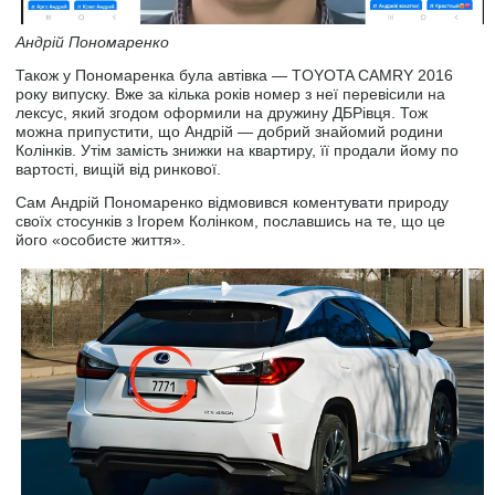
Андрій Пономаренко
Також у Пономаренка була автівка — TOYOTA CAMRY 2016
року випуску. Вже за кілька років номер з неї перевісили на
лексус, який згодом оформили на дружину ДБРівця. Тож
можна припустити, що Андрій — добрий знайомий родини
Колінків. Утім замість знижки на квартиру, її продали йому по
вартості, вищій від ринкової.
Сам Андрій Пономаренко відмовився коментувати природу
своїх стосунків з Ігорем Колінком, пославшись на те, що це
його «особисте життя».