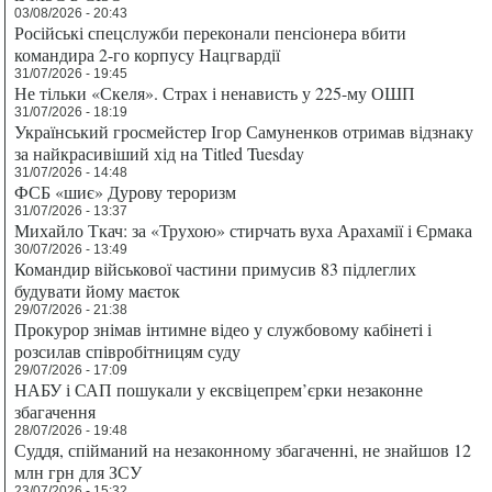
03/08/2026 - 20:43
Російські спецслужби переконали пенсіонера вбити
командира 2-го корпусу Нацгвардії
31/07/2026 - 19:45
Не тільки «Скеля». Страх і ненависть у 225-му ОШП
31/07/2026 - 18:19
Український гросмейстер Ігор Самуненков отримав відзнаку
за найкрасивіший хід на Titled Tuesday
31/07/2026 - 14:48
ФСБ «шиє» Дурову тероризм
31/07/2026 - 13:37
Михайло Ткач: за «Трухою» стирчать вуха Арахамії і Єрмака
30/07/2026 - 13:49
Командир військової частини примусив 83 підлеглих
будувати йому маєток
29/07/2026 - 21:38
Прокурор знімав інтимне відео у службовому кабінеті і
розсилав співробітницям суду
29/07/2026 - 17:09
НАБУ і САП пошукали у ексвіцепрем’єрки незаконне
збагачення
28/07/2026 - 19:48
Суддя, спійманий на незаконному збагаченні, не знайшов 12
млн грн для ЗСУ
23/07/2026 - 15:32