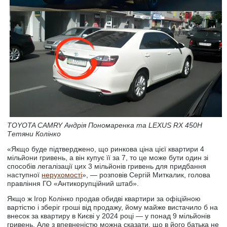
TOYOTA CAMRY Андрія Пономаренка та LEXUS RX 450H
Тетяни Колінко
«Якщо буде підтверджено, що ринкова ціна цієї квартири 4
мільйони гривень, а він купує її за 7, то це може бути один зі
способів легалізації цих 3 мільйонів гривень для придбання
наступної
нерухомості
», — розповів Сергій Миткалик, голова
правління ГО «Антикорупційний штаб».
Якщо ж Ігор Колінко продав обидві квартири за офіційною
вартістю і зберіг гроші від продажу, йому майже вистачило б на
внесок за квартиру в Києві у 2024 році — у понад 9 мільйонів
гривень. Але з впевненістю можна сказати, що в його батька не