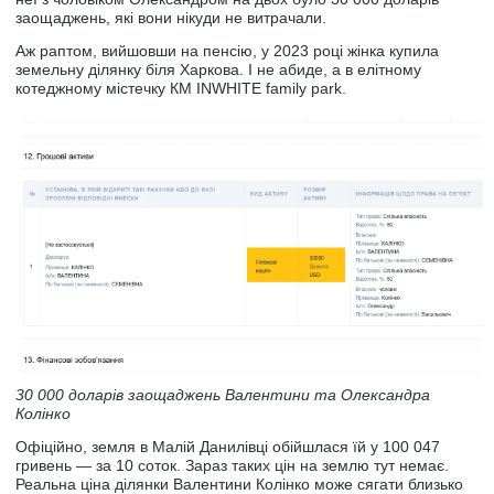
заощаджень, які вони нікуди не витрачали.
Аж раптом, вийшовши на пенсію, у 2023 році жінка купила
земельну ділянку біля Харкова. І не абиде, а в елітному
котеджному містечку КМ INWHITE family park.
30 000 доларів заощаджень Валентини та Олександра
Колінко
Офіційно, земля в Малій Данилівці обійшлася їй у 100 047
гривень — за 10 соток. Зараз таких цін на землю тут немає.
Реальна ціна ділянки Валентини Колінко може сягати близько