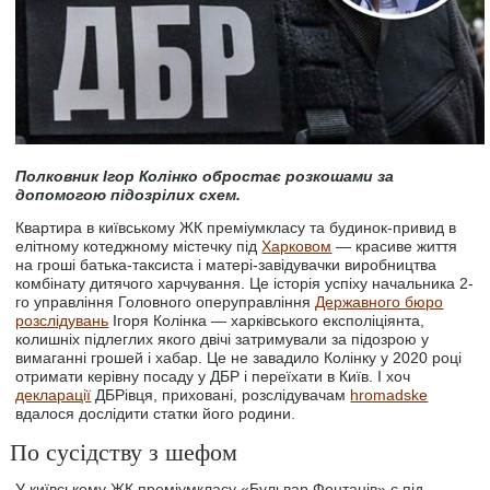
Полковник Ігор Колінко обростає розкошами за
допомогою підозрілих схем.
Квартира в київському ЖК преміумкласу та будинок-привид в
елітному котеджному містечку під
Харковом
— красиве життя
на гроші батька-таксиста і матері-завідувачки виробництва
комбінату дитячого харчування. Це історія успіху начальника 2-
го управління Головного оперуправління
Державного бюро
розслідувань
Ігоря Колінка — харківського експоліціянта,
колишніх підлеглих якого двічі затримували за підозрою у
вимаганні грошей і хабар. Це не завадило Колінку у 2020 році
отримати керівну посаду у ДБР і переїхати в Київ. І хоч
декларації
ДБРівця, приховані, розслідувачам
hromadske
вдалося дослідити статки його родини.
По сусідству з шефом
У київському ЖК преміумкласу «Бульвар Фонтанів» є під