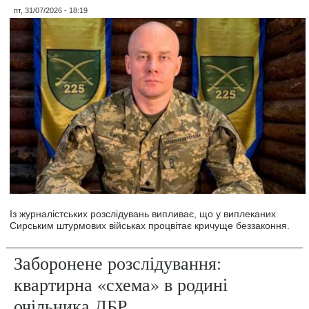
пт, 31/07/2026 - 18:19
Із журналістських розслідувань випливає, що у виплеканих
Сирським штурмових військах процвітає кричуще беззаконня.
Заборонене розслідування:
квартирна «схема» в родині
очільника ДБР