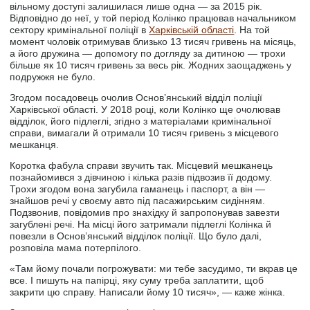
вільному доступі залишилася лише одна — за 2015 рік.
Відповідно до неї, у той період Колінко працював начальником
сектору кримінальної поліції в
Харківській області
. На той
момент чоловік отримував близько 13 тисяч гривень на місяць,
а його дружина — допомогу по догляду за дитиною — трохи
більше як 10 тисяч гривень за весь рік. Жодних заощаджень у
подружжя не було.
Згодом посадовець очолив Основ’янський відділ поліції
Харківської області. У 2018 році, коли Колінко ще очолював
відділок, його підлеглі, згідно з матеріалами кримінальної
справи, вимагали й отримали 10 тисяч гривень з місцевого
мешканця.
Коротка фабула справи звучить так. Місцевий мешканець
познайомився з дівчиною і кілька разів підвозив її додому.
Трохи згодом вона загубила гаманець і паспорт, а він —
знайшов речі у своєму авто під пасажирським сидінням.
Подзвонив, повідомив про знахідку й запропонував завезти
загублені речі. На місці його затримали підлеглі Колінка й
повезли в Основ’янський відділок поліції. Що було далі,
розповіла мама потерпілого.
«Там йому почали погрожувати: ми тебе засудимо, ти вкрав це
все. І пишуть на папірці, яку суму треба заплатити, щоб
закрити цю справу. Написали йому 10 тисяч», — каже жінка.