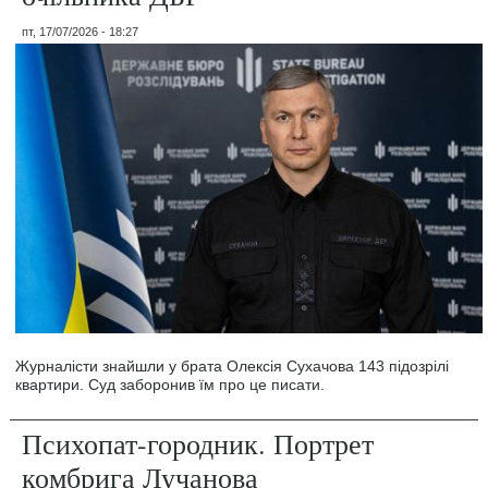
пт, 17/07/2026 - 18:27
Журналісти знайшли у брата Олексія Сухачова 143 підозрілі
квартири. Суд заборонив їм про це писати.
Психопат-городник. Портрет
комбрига Лучанова