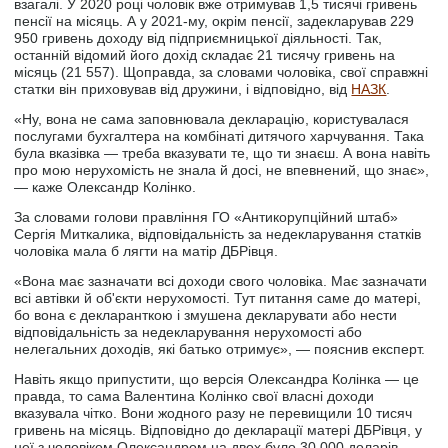
взагалі. У 2020 році чоловік вже отримував 1,5 тисячі гривень
пенсії на місяць. А у 2021-му, окрім пенсії, задекларував 229
950 гривень доходу від підприємницької діяльності. Так,
останній відомий його дохід складає 21 тисячу гривень на
місяць (21 557). Щоправда, за словами чоловіка, свої справжні
статки він приховував від дружини, і відповідно, від
НАЗК
.
«Ну, вона не сама заповнювала декларацію, користувалася
послугами бухгалтера на комбінаті дитячого харчування. Така
була вказівка — треба вказувати те, що ти знаєш. А вона навіть
про мою нерухомість не знала й досі, не впевнений, що знає»,
— каже Олександр Колінко.
За словами голови правління ГО «Антикорупційний штаб»
Сергія Миткалика, відповідальність за недекларування статків
чоловіка мала б лягти на матір ДБРівця.
«Вона має зазначати всі доходи свого чоловіка. Має зазначати
всі автівки й об'єкти нерухомості. Тут питання саме до матері,
бо вона є декларанткою і змушена декларувати або нести
відповідальність за недекларування нерухомості або
нелегальних доходів, які батько отримує», — пояснив експерт.
Навіть якщо припустити, що версія Олександра Колінка — це
правда, то сама Валентина Колінко свої власні доходи
вказувала чітко. Вони жодного разу не перевищили 10 тисяч
гривень на місяць. Відповідно до декларації матері ДБРівця, у
неї з чоловіком Олександром на двох було 30 000 доларів