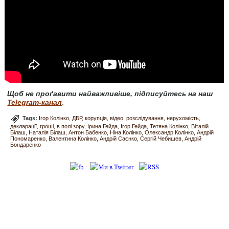
Щоб не проґавити найважливіше, підписуйтесь на наш
Telegram-канал
.
Tags:
Ігор Колінко
ДБР
корупція
відео
розслідування
нерухомість
декларації
гроші
в полі зору
Ірина Гейда
Ігор Гейда
Тетяна Колінко
Віталій
Білаш
Наталія Білаш
Антон Бабенко
Ніна Колінко
Олександр Колінко
Андрій
Пономаренко
Валентина Колінко
Андрій Саєнко
Сергій Чебишев
Андрій
Бондаренко