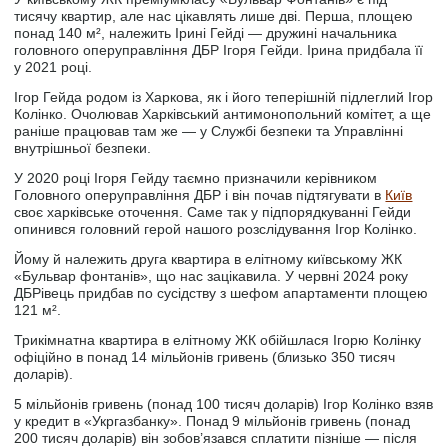
тисячу квартир, але нас цікавлять лише дві. Перша, площею
понад 140 м², належить Ірині Гейді — дружині начальника
головного оперуправління ДБР Ігоря Гейди. Ірина придбала її
у 2021 році.
Ігор Гейда родом із Харкова, як і його теперішній підлеглий Ігор
Колінко. Очолював Харківський антимонопольний комітет, а ще
раніше працював там же — у Службі безпеки та Управлінні
внутрішньої безпеки.
У 2020 році Ігоря Гейду таємно призначили керівником
Головного оперуправління ДБР і він почав підтягувати в
Київ
своє харківське оточення. Саме так у підпорядкуванні Гейди
опинився головний герой нашого розслідування Ігор Колінко.
Йому й належить друга квартира в елітному київському ЖК
«Бульвар фонтанів», що нас зацікавила. У червні 2024 року
ДБРівець придбав по сусідству з шефом апартаменти площею
121 м².
Трикімнатна квартира в елітному ЖК обійшлася Ігорю Колінку
офіційно в понад 14 мільйонів гривень (близько 350 тисяч
доларів).
5 мільйонів гривень (понад 100 тисяч доларів) Ігор Колінко взяв
у кредит в «Укргазбанку». Понад 9 мільйонів гривень (понад
200 тисяч доларів) він зобов’язався сплатити пізніше — після