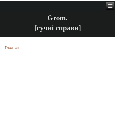
Grom.
[гучні справи]
Главная
Вы здесь