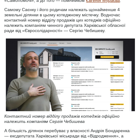
«Самопомочі», а до того — помічником
Євгенія Мураєва
.
Самому Саєнку і його родичам належать щонайменше 4
земельні ділянки в цьому котеджному містечку. Водночас
контактний номер відділу продажів цих котеджів офіційно
належить компаніям чинного депутата Харківської обласної
ради від «Євросолідарності» — Сергію Чебишеву.
Контактний номер відділу продажів котеджів офіційно
належить компаніям Сергія Чебишева
А більшість ділянок перебуває у власності Андрія Бондаренка
— ексдепутата Харківської міськради від «Відродження», а