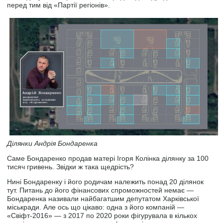
перед тим від «Партії регіонів».
Ділянки Андрія Бондаренка
Саме Бондаренко продав матері Ігоря Колінка ділянку за 100
тисяч гривень. Звідки ж така щедрість?
Нині Бондаренку і його родичам належить понад 20 ділянок
тут. Питань до його фінансових спроможностей немає —
Бондаренка називали найбагатшим депутатом Харківської
міськради. Але ось що цікаво: одна з його компаній —
«Свіфт-2016» — з 2017 по 2020 роки фігурувала в кількох