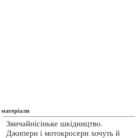
матеріали
Звичайнісіньке шкідництво.
Джипери і мотокросери хочуть й