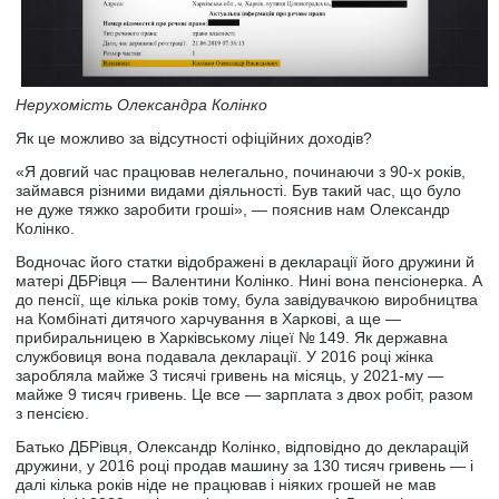
Нерухомість Олександра Колінко
Як це можливо за відсутності офіційних доходів?
«Я довгий час працював нелегально, починаючи з 90-х років,
займався різними видами діяльності. Був такий час, що було
не дуже тяжко заробити гроші», — пояснив нам Олександр
Колінко.
Водночас його статки відображені в декларації його дружини й
матері ДБРівця — Валентини Колінко. Нині вона пенсіонерка. А
до пенсії, ще кілька років тому, була завідувачкою виробництва
на Комбінаті дитячого харчування в Харкові, а ще —
прибиральницею в Харківському ліцеї № 149. Як державна
службовиця вона подавала декларації. У 2016 році жінка
заробляла майже 3 тисячі гривень на місяць, у 2021-му —
майже 9 тисяч гривень. Це все — зарплата з двох робіт, разом
з пенсією.
Батько ДБРівця, Олександр Колінко, відповідно до декларацій
дружини, у 2016 році продав машину за 130 тисяч гривень — і
далі кілька років ніде не працював і ніяких грошей не мав