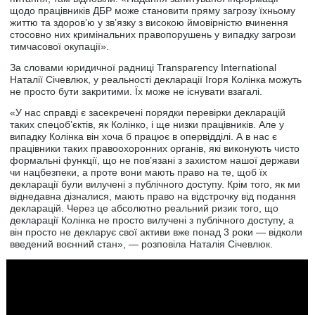
щодо працівників ДБР може становити пряму загрозу їхньому
життю та здоров’ю у зв’язку з високою ймовірністю вчинення
стосовно них кримінальних правопорушень у випадку загрози
тимчасової окупації».
За словами юридичної радниці Transparency International
Наталії Січевлюк, у реальності декларації Ігоря Колінка можуть
не просто бути закритими. Їх може не існувати взагалі.
«У нас справді є засекречені порядки перевірки декларацій
таких спецоб’єктів, як Колінко, і ще низки працівників. Але у
випадку Колінка він хоча б працює в опервідділі. А в нас є
працівники таких правоохоронних органів, які виконують чисто
формальні функції, що не пов’язані з захистом нашої держави
чи нацбезпеки, а проте вони мають право на те, щоб їх
декларації були вилучені з публічного доступу. Крім того, як ми
віднедавна дізналися, мають право на відстрочку від подання
декларацій. Через це абсолютно реальний ризик того, що
декларації Колінка не просто вилучені з публічного доступу, а
він просто не декларує свої активи вже понад 3 роки — відколи
введений воєнний стан», — розповіла Наталія Січевлюк.