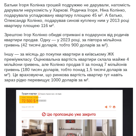
Батьки Ігоря Колінка грошей подружжю не дарували, натомість
дарували нерухомість у Харкові. Родичка Ігоря, Ніна Колінко,
подарувала успадковану квартиру площею 45 м². А батько,
Олександр Колінко, подарував синові куплену ним у 2013 році
квартиру площею 116 м².
Зрештою Ігор Колінко обидві отримані в подарунок від родичів
квартири продав. Одну — у 2023 році, за півтора мільйона
гривень (42 тисячі доларів, тобто 900 доларів за м²).
Іншу — за місяць до покупки квартири в київському ЖК
преміумкласу. Оцінювальна вартість квартири склала майже 4
мільйони гривень, але Колінко продав її за понад 7 мільйонів
гривень (180 тисяч доларів, тобто понад 1,5 тисячі доларів за
м²). Це враховуючи, що ринкова вартість квартир тут навіть
зараз рідко перевищує 1000 доларів за м².