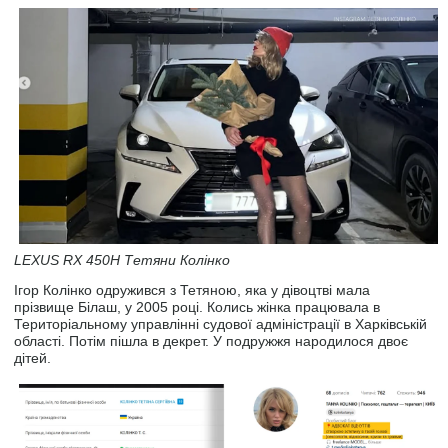
LEXUS RX 450H Тетяни Колінко
Ігор Колінко одружився з Тетяною, яка у дівоцтві мала
прізвище Білаш, у 2005 році. Колись жінка працювала в
Територіальному управлінні судової адміністрації в Харківській
області. Потім пішла в декрет. У подружжя народилося двоє
дітей.