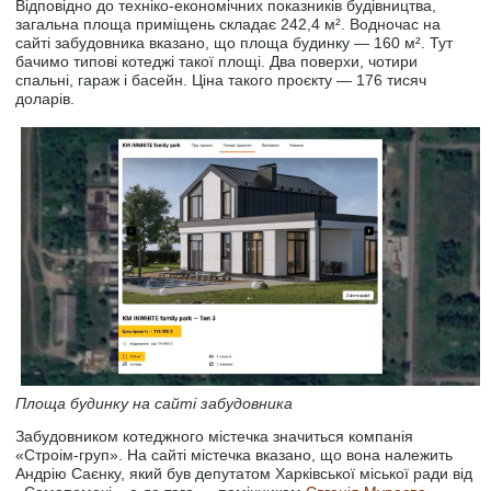
Відповідно до техніко-економічних показників будівництва,
загальна площа приміщень складає 242,4 м². Водночас на
сайті забудовника вказано, що площа будинку — 160 м². Тут
бачимо типові котеджі такої площі. Два поверхи, чотири
спальні, гараж і басейн. Ціна такого проєкту — 176 тисяч
доларів.
Площа будинку на сайті забудовника
Забудовником котеджного містечка значиться компанія
«Строім-груп». На сайті містечка вказано, що вона належить
Андрію Саєнку, який був депутатом Харківської міської ради від