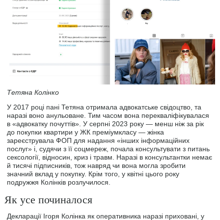
Тетяна Колінко
У 2017 році пані Тетяна отримала адвокатське свідоцтво, та
наразі воно анульоване. Тим часом вона перекваліфікувалася
в «адвокатку почуттів». У серпні 2023 року — менш ніж за рік
до покупки квартири у ЖК преміумкласу — жінка
зареєструвала ФОП для надання «інших інформаційних
послуг» і, судячи з її соцмереж, почала консультувати з питань
сексології, відносин, криз і травм. Наразі в консультантки немає
й тисячі підписників, тож навряд чи вона могла зробити
значний вклад у покупку. Крім того, у квітні цього року
подружжя Колінків розлучилося.
Як усе починалося
Декларації Ігоря Колінка як оперативника наразі приховані, у