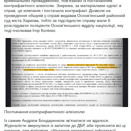
кримінальних провадженнях, пов’язаних із постачанням
контрафактного алкоголю. Зокрема, за матеріалами однієї зі
справ, ця компанія і постачала контрафакт. Дозволи на
проведення обшуків у справі видавав Основ’янський районний
суд міста Харкова, тобто за підслідністю справу мали б
розслідувати поліціянти Основ’янського відділу нацполіції, яку
тоді очолював Ігор Колінко.
Постачання контрафактного алкоголю
Із самим Андрієм Бондаренком звʼязатися не вдалося.
Журналісти звернулися із запитом до ДБР, аби прояснити всі ці
питання, там відповіли: «Надання запитуваної інформації