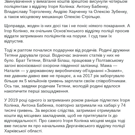
Звинувачення у вимаганні коштів зрештою висунули чотирьом
поліціянтам з відділку Ігоря Колінка: Антону Бабенку,
Владиславу Торголенку, Андрію Харченку та Олексію Зубенку,
а також місцевому мешканцю Олексію Стрільцю.
Щоправда, жоден із них досі так і не поніс ніякого покарання. А
Ігор Колінко, як очільник Основ’янського відділку поліції просив
віддати затриманих поліціянтів на поруки. І суд таки їх
відпустив.
Тоді ж раптом почалися подарунки від родичів. Родичі дружини
Тетяни дарували гроші. Водночас значних статків у них не
було. Брат Тетяни, Віталій Білаш, працював у Полтавському
загоні воєнізованої охорони південної залізниці. Мама —
Наталія — у державному виробничому об'єднанні «Знамя»,
яке давним-давно вже не працює, а на 2017 рік заборгувало
більше як 5 мільйонів гривень зарплати своїм співробітникам.
Ось так, завдяки родичам Тетяни, молодій родині вдалося
накопичити перші заощадження.
У 2019 році одного із затриманих роком раніше підлеглих Ігоря
Колінка, Антона Бабенка, повторно затримали на хабарі у 74
тисячі гривень. За версією слідства, затримані отримували
кошти від місцевих закладчиків, щоб не притягувати їх до
відповідальності. Про самого Ігоря Колінка місцеві медіа тоді
вже писали як про начальника Дергачівського відділку поліції
Харківської області.