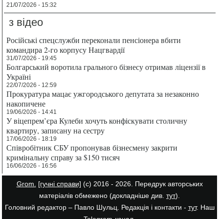
21/07/2026 - 15:32
з відео
Російські спецслужби переконали пенсіонера вбити
командира 2-го корпусу Нацгвардії
31/07/2026 - 19:45
Болгарський воротила грального бізнесу отримав ліцензії в
Україні
22/07/2026 - 12:59
Прокуратура мацає ужгородського депутата за незаконно
накопичене
19/06/2026 - 14:41
У віцепрем’єра Кулеби хочуть конфіскувати столичну
квартиру, записану на сестру
17/06/2026 - 18:19
Співробітник СБУ пропонував бізнесмену закрити
кримінальну справу за $150 тисяч
16/06/2026 - 16:56
Grom.
[гучні справи]
(с) 2016 - 2026. Передрук авторських
матеріалів обмежено (докладніше див.
тут
).
Головний редактор – Павло Шульц. Редакція і контакти -
тут
. Наш