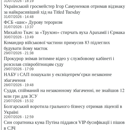
31/07/2026 - 18:19
Український гросмейстер Ігор Самуненков отримав відзнаку
за найкрасивіший хід на Titled Tuesday
31/07/2026 - 14:48
ФСБ «шиє» Дурову тероризм
31/07/2026 - 13:37
Михайло Ткач: за «Трухою» стирчать вуха Арахамії і Єрмака
30/07/2026 - 13:49
Командир військової частини примусив 83 підлеглих
будувати йому маєток
29/07/2026 - 21:38
Прокурор знімав інтимне відео у службовому кабінеті і
розсилав співробітницям суду
29/07/2026 - 17:09
НАБУ і САП пошукали у ексвіцепрем’єрки незаконне
збагачення
28/07/2026 - 19:48
Суддя, спійманий на незаконному збагаченні, не знайшов 12
млн грн для ЗСУ
23/07/2026 - 15:32
Болгарський воротила грального бізнесу отримав ліцензії в
Україні
22/07/2026 - 12:59
Син соратника кума Путіна піддався VIP-бусифікації і пішов
в СЗЧ