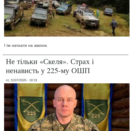
І їм начхати на закони.
Не тільки «Скеля». Страх і
ненависть у 225-му ОШП
пт, 31/07/2026 - 18:19