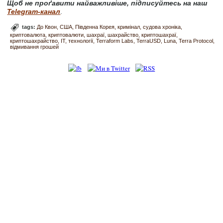
Щоб не проґавити найважливіше, підписуйтесь на наш
Telegram-канал
.
tags:
До Квон
США
Південна Корея
кримінал
судова хроніка
криптовалюта
криптовалюти
шахраї
шахрайство
криптошахраї
криптошахрайство
IT
технології
Terraform Labs
TerraUSD
Luna
Terra Protocol
відмивання грошей