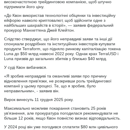
високочастотною трейдинговою компанією, щоб штучно
підтримати його ціну.
«До Квон використав технологічні обіцянки та інвестиційну
ейфорію навколо криптовалют, щоб здійснити одне з
найбільших шахрайств в історії», — заявив федеральний
прокурор Манхеттена Джей Клейтон.
Слідство стверджує, що його неправдиві заяви та інші дії
спонукали роздрібних та інституційних інвесторів купувати
продукти Terraform, що підняло ринкову капіталізацію токена
Luna до $50 млрд навесні 2022 року. Однак крах TerraUSD і
Luna призвів до загальних збитків у близько $40 млрд.
У суді Квон вибачився.
«Я зробив неправдиві та оманливі заяви про причину
відновлення прив’язки, не розкривши роль трейдингової
компанії у цьому процесі. Те, що я зробив, було
неправильним», - заявив він.
Вирок винесуть 11 грудня 2025 року.
Максимально можливе покарання становить 25 років
ув’язнення, але прокуратура погодилася рекомендувати не
більше 12 років, якщо Квон повністю визнає відповідальність.
У 2024 році він уже погодився сплатити $80 млн цивільного