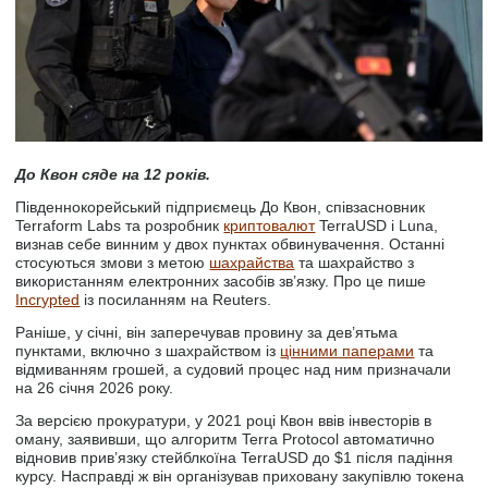
До Квон сяде на 12 років.
Південнокорейський підприємець До Квон, співзасновник
Terraform Labs та розробник
криптовалют
TerraUSD і Luna,
визнав себе винним у двох пунктах обвинувачення. Останні
стосуються змови з метою
шахрайства
та шахрайство з
використанням електронних засобів зв’язку. Про це пише
Incrypted
із посиланням на Reuters.
Раніше, у січні, він заперечував провину за дев’ятьма
пунктами, включно з шахрайством із
цінними паперами
та
відмиванням грошей, а судовий процес над ним призначали
на 26 січня 2026 року.
За версією прокуратури, у 2021 році Квон ввів інвесторів в
оману, заявивши, що алгоритм Terra Protocol автоматично
відновив прив’язку стейблкоїна TerraUSD до $1 після падіння
курсу. Насправді ж він організував приховану закупівлю токена