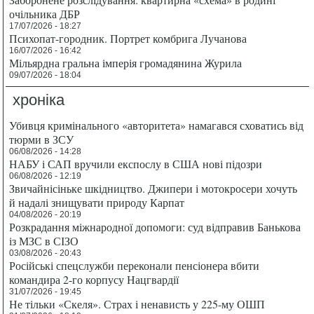
очільника ДБР
17/07/2026 - 18:27
Психопат-городник. Портрет комбрига Лучанова
16/07/2026 - 16:42
Мільярдна гральна імперія громадянина Журила
09/07/2026 - 18:04
хроніка
Убивця кримінального «авторитета» намагався сховатись від
тюрми в ЗСУ
06/08/2026 - 14:28
НАБУ і САП вручили експослу в США нові підозри
06/08/2026 - 12:19
Звичайнісіньке шкідництво. Джипери і мотокросери хочуть
й надалі знищувати природу Карпат
04/08/2026 - 20:19
Розкрадання міжнародної допомоги: суд відправив Банькова
із МЗС в СІЗО
03/08/2026 - 20:43
Російські спецслужби переконали пенсіонера вбити
командира 2-го корпусу Нацгвардії
31/07/2026 - 19:45
Не тільки «Скеля». Страх і ненависть у 225-му ОШП