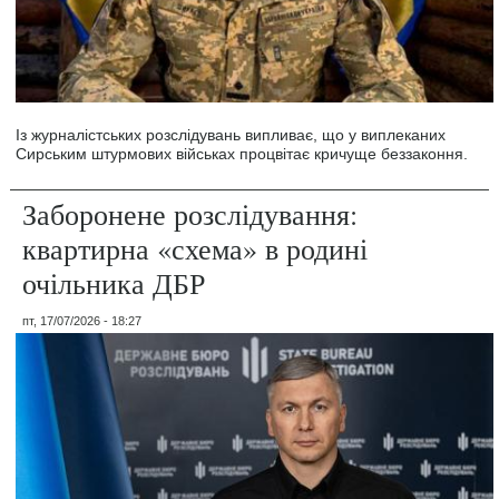
Із журналістських розслідувань випливає, що у виплеканих
Сирським штурмових військах процвітає кричуще беззаконня.
Заборонене розслідування:
квартирна «схема» в родині
очільника ДБР
пт, 17/07/2026 - 18:27