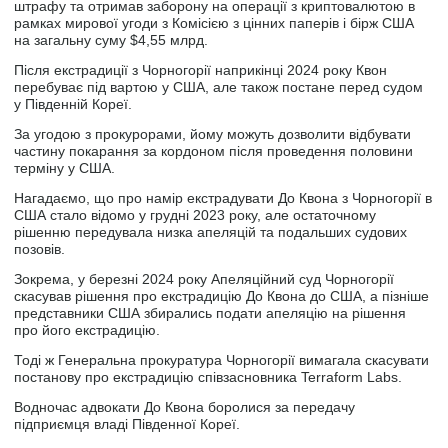
штрафу та отримав заборону на операції з криптовалютою в
рамках мирової угоди з Комісією з цінних паперів і бірж США
на загальну суму $4,55 млрд.
Після екстрадиції з Чорногорії наприкінці 2024 року Квон
перебуває під вартою у США, але також постане перед судом
у Південній Кореї.
За угодою з прокурорами, йому можуть дозволити відбувати
частину покарання за кордоном після проведення половини
терміну у США.
Нагадаємо, що про намір екстрадувати До Квона з Чорногорії в
США стало відомо у грудні 2023 року, але остаточному
рішенню передувала низка апеляцій та подальших судових
позовів.
Зокрема, у березні 2024 року Апеляційний суд Чорногорії
скасував рішення про екстрадицію До Квона до США, а пізніше
представники США збирались подати апеляцію на рішення
про його екстрадицію.
Тоді ж Генеральна прокуратура Чорногорії вимагала скасувати
постанову про екстрадицію співзасновника Terraform Labs.
Водночас адвокати До Квона боролися за передачу
підприємця владі Південної Кореї.