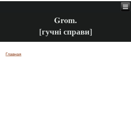
Grom.
[гучні справи]
Главная
Вы здесь