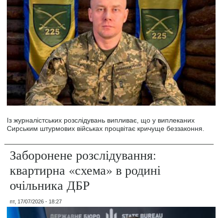
Із журналістських розслідувань випливає, що у виплеканих
Сирським штурмових військах процвітає кричуще беззаконня.
Заборонене розслідування:
квартирна «схема» в родині
очільника ДБР
пт, 17/07/2026 - 18:27