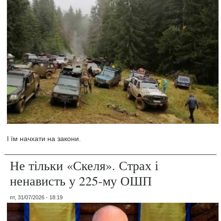
І їм начхати на закони.
Не тільки «Скеля». Страх і
ненависть у 225-му ОШП
пт, 31/07/2026 - 18:19