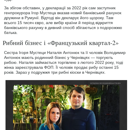
За збігом обставин, у декларації за 2022 рік сам заступник
генпрокурора Ігор Мустеца вказав новий банківський рахунок
дружини в Румунії. Відтоді він декларує його щороку. Там
всього 15 тисяч євро, але вибір країни й період відкриття
банківського рахунку в дивний спосіб збігаються з подорожжю
батька.
Рибний бізнес і «Французький квартал-2»
Сестра Ігоря Мустеци Наталія Антонюк та її чоловік Володимир
Антонюк мають родинний бізнес у Чернівцях — торгують
рибою. Наталія займається торгівлею з лютого 2022 року, тоді
жінка зареєструвала ФОП. Її чоловік продає рибу останні 15
років. Зараз у подружжя три рибні кіоски в Чернівцях.