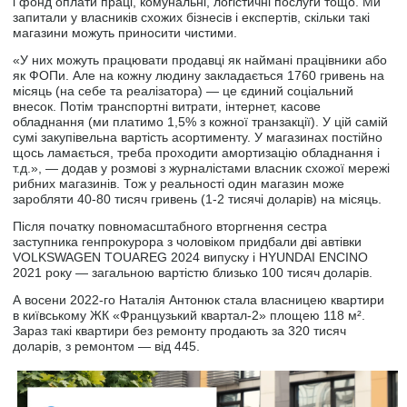
і фонд оплати праці, комунальні, логістичні послуги тощо. Ми
запитали у власників схожих бізнесів і експертів, скільки такі
магазини можуть приносити чистими.
«У них можуть працювати продавці як наймані працівники або
як ФОПи. Але на кожну людину закладається 1760 гривень на
місяць (на себе та реалізатора) — це єдиний соціальний
внесок. Потім транспортні витрати, інтернет, касове
обладнання (ми платимо 1,5% з кожної транзакції). У цій самій
сумі закупівельна вартість асортименту. У магазинах постійно
щось ламається, треба проходити амортизацію обладнання і
т.д.», — додав у розмові з журналістами власник схожої мережі
рибних магазинів. Тож у реальності один магазин може
заробляти 40-80 тисяч гривень (1-2 тисячі доларів) на місяць.
Після початку повномасштабного вторгнення сестра
заступника генпрокурора з чоловіком придбали дві автівки
VOLKSWAGEN TOUAREG 2024 випуску і HYUNDAI ENCINO
2021 року — загальною вартістю близько 100 тисяч доларів.
А восени 2022-го Наталія Антонюк стала власницею квартири
в київському ЖК «Французький квартал-2» площею 118 м².
Зараз такі квартири без ремонту продають за 320 тисяч
доларів, з ремонтом — від 445.