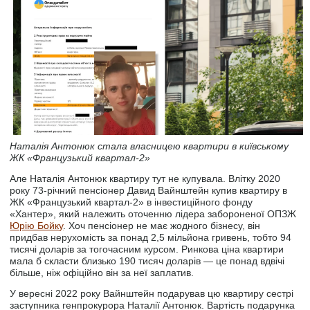
Наталія Антонюк стала власницею квартири в київському
ЖК «Французький квартал-2»
Але Наталія Антонюк квартиру тут не купувала. Влітку 2020
року 73-річний пенсіонер Давид Вайнштейн купив квартиру в
ЖК «Французький квартал-2» в інвестиційного фонду
«Хантер», який належить оточенню лідера забороненої ОПЗЖ
Юрію Бойку
. Хоч пенсіонер не має жодного бізнесу, він
придбав нерухомість за понад 2,5 мільйона гривень, тобто 94
тисячі доларів за тогочасним курсом. Ринкова ціна квартири
мала б скласти близько 190 тисяч доларів — це понад вдвічі
більше, ніж офіційно він за неї заплатив.
У вересні 2022 року Вайнштейн подарував цю квартиру сестрі
заступника генпрокурора Наталії Антонюк. Вартість подарунка