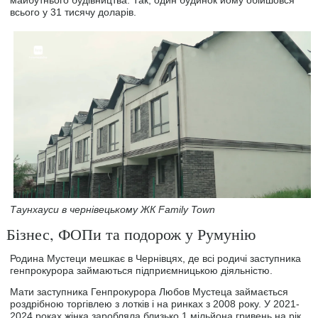
майбутнього будівництва. Так, один будинок йому обійшовся
всього у 31 тисячу доларів.
Таунхауси в чернівецькому ЖК Family Town
Бізнес, ФОПи та подорож у Румунію
Родина Мустеци мешкає в Чернівцях, де всі родичі заступника
генпрокурора займаються підприємницькою діяльністю.
Мати заступника Генпрокурора Любов Мустеца займається
роздрібною торгівлею з лотків і на ринках з 2008 року. У 2021-
2024 роках жінка заробляла близько 1 мільйона гривень на рік