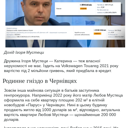
Дохід Ігоря Мустеци
Дружина Ігоря Мустеци — Катерина — теж власної
нерухомості не має. Їздить на Volkswagen Touareg 2021 року
вартістю під 2 мільйони гривень, який придбала в кредит.
Родинне гніздо в Чернівцях
Зовсім інша майнова ситуація в батьків заступника
генпрокурора. Наприкінці 2022 року його матір Любов Мустеца
оформила на себе квартиру площею 202 м² в елітній
новобудові «Парус» у Чернівцях. Нині в цьому будинку
продають житло від 1000 доларів за м², відповідно, актуальна
вартість квартири Любові Мустеци — щонайменше 200 000
доларів.
Інвестувала в цю нерухомість пані Любов ще у 2015 році. На