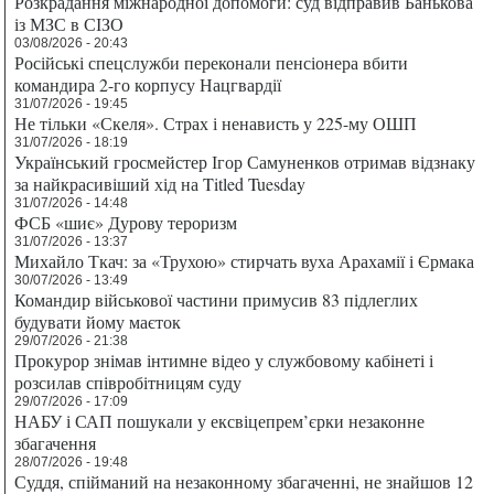
Розкрадання міжнародної допомоги: суд відправив Банькова
із МЗС в СІЗО
03/08/2026 - 20:43
Російські спецслужби переконали пенсіонера вбити
командира 2-го корпусу Нацгвардії
31/07/2026 - 19:45
Не тільки «Скеля». Страх і ненависть у 225-му ОШП
31/07/2026 - 18:19
Український гросмейстер Ігор Самуненков отримав відзнаку
за найкрасивіший хід на Titled Tuesday
31/07/2026 - 14:48
ФСБ «шиє» Дурову тероризм
31/07/2026 - 13:37
Михайло Ткач: за «Трухою» стирчать вуха Арахамії і Єрмака
30/07/2026 - 13:49
Командир військової частини примусив 83 підлеглих
будувати йому маєток
29/07/2026 - 21:38
Прокурор знімав інтимне відео у службовому кабінеті і
розсилав співробітницям суду
29/07/2026 - 17:09
НАБУ і САП пошукали у ексвіцепрем’єрки незаконне
збагачення
28/07/2026 - 19:48
Суддя, спійманий на незаконному збагаченні, не знайшов 12