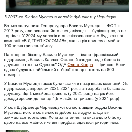
З 2007-го Любов Мустеца володіє будинком у Чернівцях
Батько заступника Генпрокурора Василь Мустеца — ФОП із
2017 року, але основна його спеціалізація — будівництво, а не
торгівля. У 2024-му чоловік став співзасновником будівельної
компанії «В.Д.ГРУП КОЛОМИЯ», яка за рік принесла майже
100 тисяч гривень збитку.
Партнер по бізнесу Василя Мустеци — івано-франківський
підприємець Василь Кавлак. Останній заодно веде бізнес із
дружиною голови Одеської ОДА
Олега Кіпера
— Іриною. Вони
вдвох будують найбільший в Україні апарт-готель на 800
номерів.
У Василя Мустеци також були частки в низці інших компаній. Як
підприємець впродовж 2021-2024 років він заробляв більше за
дружину. Від 1 мільйона гривень (у 2021 році) на рік його
доходи зросли до понад 4,5 мільйона гривень (у 2024 році).
У селі Шубранець Чернівецької області, звідки родом Василь
Мустеца, його в селі знають добре та згадують, що він
займається торгівлею. Хоча запитання, чи вистачило б йому
цього на все майно, яке він придбав, здається риторичним.