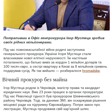
Потрапивши в Офіс генпрокурора Ігор Мустеца зробив
своїх рідних мільйонерами.
Під час повномасштабної війни родичі заступника
генерального прокурора України Ігоря Мустеци стали
власниками нової елітної нерухомості. Їм настільки
поталанило, що батько вивіз за кордон 1 мільйон доларів та
100 тисяч євро, а сестрі квартиру в Києві за 8 мільйонів гривень
подарував сусід. Як так вийшло — розбиралося
hromadske
.
Вічний прокурор без майна
Ігор Мустеца родом із Чернівців, магістр права та кандидат
юридичних наук. Вже 23 роки працює в органах прокуратури.
Під час Революції гідності був прокурором Шевченківського
району Чернівців. Тоді, за даними ЗМІ, він оскаржував рішення
місцевої ради на підтримку Євромайдану. Попри закон про
люстрацію, Мустеца продовжив свій кар'єрний шлях.