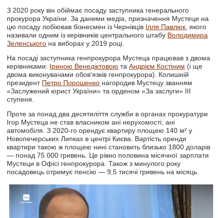
З 2020 року він обіймає посаду заступника генерального
прокурора України. За даними медіа, призначення Мустеци на
цю посаду лобіював бізнесмен із Чернівців
Ілля Павлюк
, якого
називали одним із керівників центрального штабу
Володимира
Зеленського
на виборах у 2019 році.
На посаді заступника генпрокурора Мустеца працював з двома
керівниками:
Іриною Венедіктовою
та
Андрієм Костіним
(і ще
двома виконувачами обов'язків генпрокурора). Колишній
президент
Петро Порошенко
нагородив Мустецу званням
«Заслужений юрист України» та орденом «За заслуги» III
ступеня.
Проте за понад два десятиліття служби в органах прокуратури
Ігор Мустеца не став власником ані нерухомості, ані
автомобіля. З 2020-го орендує квартиру площею 140 м² у
Новопечерських Липках в центрі Києва. Вартість оренди
квартири такою ж площею нині становить близько 1800 доларів
— понад 75 000 гривень. Це рівно половина місячної зарплати
Мустеци в Офісі генпрокурора. Також з минулого року
посадовець отримує пенсію — 9,5 тисячі гривень на місяць.