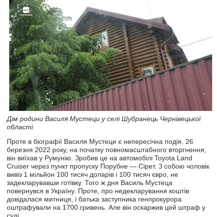
Дім родини Василя Мустеци у селі Шубранець Чернівецької
області
Проте в біографії Василя Мустеци є непересічна подія. 26
березня 2022 року, на початку повномасштабного вторгнення,
він виїхав у Румунію. Зробив це на автомобілі Toyota Land
Cruiser через пункт пропуску Порубне — Сірет. З собою чоловік
вивіз 1 мільйон 100 тисяч доларів і 100 тисяч євро, не
задекларувавши готівку. Того ж дня Василь Мустеца
повернувся в Україну. Проте, про недекларування коштів
довідалася митниця, і батька заступника генпрокурора
оштрафували на 1700 гривень. Але він оскаржив цей штраф у
суді.