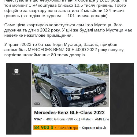
той момент 1 м² коштував близько 10,5 тисяч гривень. Тобто
офіційно за квартиру вона заплатила 2 мільйони 124 тисячі
гривень (за тодішнім курсом — 101 тисяча доларів).
Саме цією квартирою користується сам Ігор Мустеца, його
дружина та діти з 2022 року. У цій же будівлі матір Мустеци має
невелике нежитлове приміщення.
У травні 2023-го батько Ігоря Мустеци, Василь, придбав
автомобіль MERCEDES-BENZ GLE 400D 2022 року випуску
вартістю щонайменше 80 тисяч доларів.