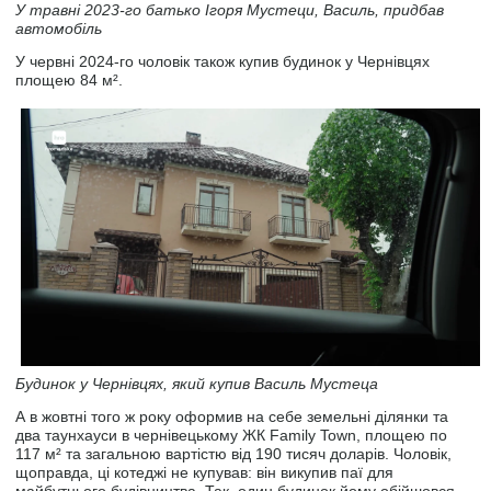
У травні 2023-го батько Ігоря Мустеци, Василь, придбав
автомобіль
У червні 2024-го чоловік також купив будинок у Чернівцях
площею 84 м².
Будинок у Чернівцях, який купив Василь Мустеца
А в жовтні того ж року оформив на себе земельні ділянки та
два таунхауси в чернівецькому ЖК Family Town, площею по
117 м² та загальною вартістю від 190 тисяч доларів. Чоловік,
щоправда, ці котеджі не купував: він викупив паї для