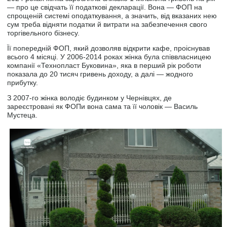
— про це свідчать її податкові декларації. Вона — ФОП на
спрощеній системі оподаткування, а значить, від вказаних нею
сум треба відняти податки й витрати на забезпечення свого
торгівельного бізнесу.
Її попередній ФОП, який дозволяв відкрити кафе, проіснував
всього 4 місяці. У 2006-2014 роках жінка була співвласницею
компанії «Технопласт Буковина», яка в перший рік роботи
показала до 20 тисяч гривень доходу, а далі — жодного
прибутку.
З 2007-го жінка володіє будинком у Чернівцях, де
зареєстровані як ФОПи вона сама та її чоловік — Василь
Мустеца.