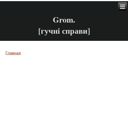
Grom.
[гучні справи]
Главная
Вы здесь