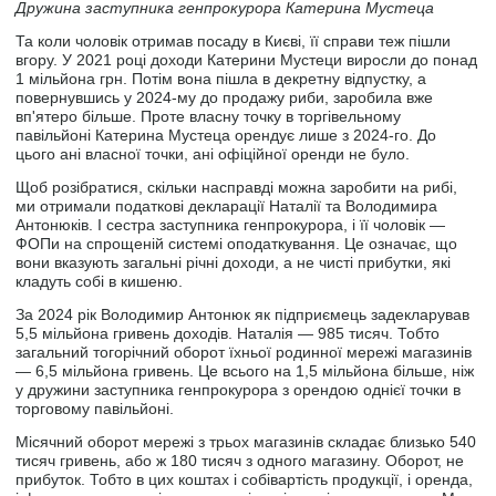
Дружина заступника генпрокурора Катерина Мустеца
Та коли чоловік отримав посаду в Києві, її справи теж пішли
вгору. У 2021 році доходи Катерини Мустеци виросли до понад
1 мільйона грн. Потім вона пішла в декретну відпустку, а
повернувшись у 2024-му до продажу риби, заробила вже
вп'ятеро більше. Проте власну точку в торгівельному
павільйоні Катерина Мустеца орендує лише з 2024-го. До
цього ані власної точки, ані офіційної оренди не було.
Щоб розібратися, скільки насправді можна заробити на рибі,
ми отримали податкові декларації Наталії та Володимира
Антонюків. І сестра заступника генпрокурора, і її чоловік —
ФОПи на спрощеній системі оподаткування. Це означає, що
вони вказують загальні річні доходи, а не чисті прибутки, які
кладуть собі в кишеню.
За 2024 рік Володимир Антонюк як підприємець задекларував
5,5 мільйона гривень доходів. Наталія — 985 тисяч. Тобто
загальний тогорічний оборот їхньої родинної мережі магазинів
— 6,5 мільйона гривень. Це всього на 1,5 мільйона більше, ніж
у дружини заступника генпрокурора з орендою однієї точки в
торговому павільйоні.
Місячний оборот мережі з трьох магазинів складає близько 540
тисяч гривень, або ж 180 тисяч з одного магазину. Оборот, не
прибуток. Тобто в цих коштах і собівартість продукції, і оренда,