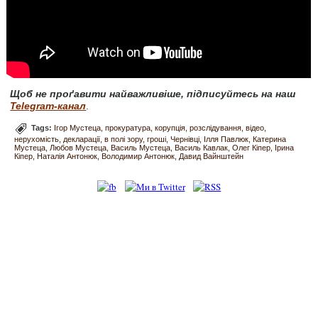
Щоб не проґавити найважливіше, підписуйтесь на наш
Telegram-канал
.
Tags:
Ігор Мустеца
прокуратура
корупція
розслідування
відео
нерухомість
декларації
в полі зору
гроші
Чернівці
Ілля Павлюк
Катерина
Мустеца
Любов Мустеца
Василь Мустеца
Василь Кавлак
Олег Кіпер
Ірина
Кіпер
Наталія Антонюк
Володимир Антонюк
Давид Вайнштейн