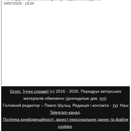
09/07/2026 - 18:04
Grom.
[гучні справи]
(с) 2016 - 2026. Передрук авторських
матеріалів обмежено (докладніше див.
тут
).
Головний редактор – Павло Шульц. Редакція і контакти -
тут
. Наш
Telegram-канал
.
Політика конфіденційності, захист персональних даних та файли
cookies
.