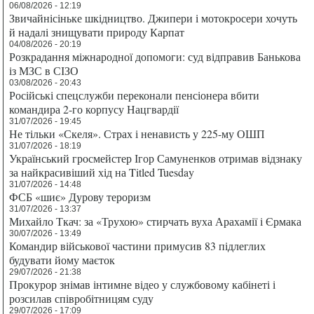
06/08/2026 - 12:19
Звичайнісіньке шкідництво. Джипери і мотокросери хочуть
й надалі знищувати природу Карпат
04/08/2026 - 20:19
Розкрадання міжнародної допомоги: суд відправив Банькова
із МЗС в СІЗО
03/08/2026 - 20:43
Російські спецслужби переконали пенсіонера вбити
командира 2-го корпусу Нацгвардії
31/07/2026 - 19:45
Не тільки «Скеля». Страх і ненависть у 225-му ОШП
31/07/2026 - 18:19
Український гросмейстер Ігор Самуненков отримав відзнаку
за найкрасивіший хід на Titled Tuesday
31/07/2026 - 14:48
ФСБ «шиє» Дурову тероризм
31/07/2026 - 13:37
Михайло Ткач: за «Трухою» стирчать вуха Арахамії і Єрмака
30/07/2026 - 13:49
Командир військової частини примусив 83 підлеглих
будувати йому маєток
29/07/2026 - 21:38
Прокурор знімав інтимне відео у службовому кабінеті і
розсилав співробітницям суду
29/07/2026 - 17:09