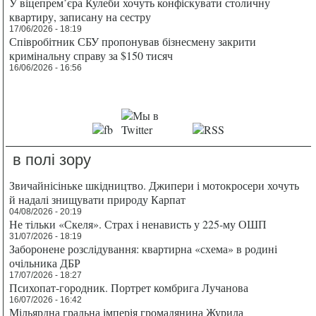
У віцепрем’єра Кулеби хочуть конфіскувати столичну
квартиру, записану на сестру
17/06/2026 - 18:19
Співробітник СБУ пропонував бізнесмену закрити
кримінальну справу за $150 тисяч
16/06/2026 - 16:56
в полі зору
Звичайнісіньке шкідництво. Джипери і мотокросери хочуть
й надалі знищувати природу Карпат
04/08/2026 - 20:19
Не тільки «Скеля». Страх і ненависть у 225-му ОШП
31/07/2026 - 18:19
Заборонене розслідування: квартирна «схема» в родині
очільника ДБР
17/07/2026 - 18:27
Психопат-городник. Портрет комбрига Лучанова
16/07/2026 - 16:42
Мільярдна гральна імперія громадянина Журила