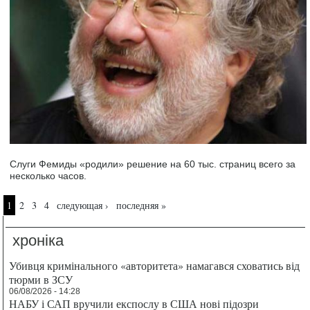
Слуги Фемиды «родили» решение на 60 тыс. страниц всего за
несколько часов.
Страницы
1
2
3
4
следующая ›
последняя »
хроніка
Убивця кримінального «авторитета» намагався сховатись від
тюрми в ЗСУ
06/08/2026 - 14:28
НАБУ і САП вручили експослу в США нові підозри