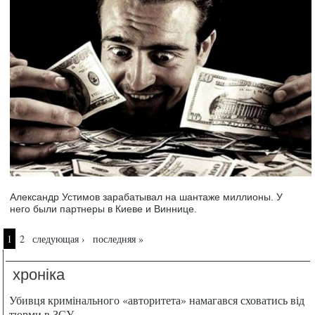
Александр Устимов зарабатывал на шантаже миллионы. У
него были партнеры в Киеве и Виннице.
Страницы
1
2
следующая ›
последняя »
хроніка
Убивця кримінального «авторитета» намагався сховатись від
тюрми в ЗСУ