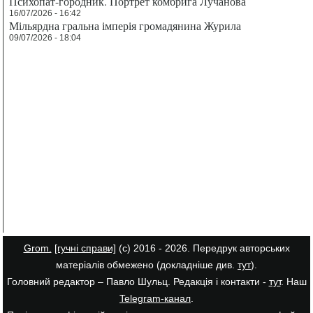
Психопат-городник. Портрет комбрига Лучанова
16/07/2026 - 16:42
Мільярдна гральна імперія громадянина Журила
09/07/2026 - 18:04
Grom.
[гучні справи]
(с) 2016 - 2026. Передрук авторських
матеріалів обмежено (докладніше див.
тут
).
Головний редактор – Павло Шульц. Редакція і контакти -
тут
. Наш
Telegram-канал
.