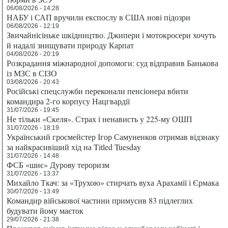
06/08/2026 - 14:28
НАБУ і САП вручили експослу в США нові підозри
06/08/2026 - 12:19
Звичайнісіньке шкідництво. Джипери і мотокросери хочуть
й надалі знищувати природу Карпат
04/08/2026 - 20:19
Розкрадання міжнародної допомоги: суд відправив Банькова
із МЗС в СІЗО
03/08/2026 - 20:43
Російські спецслужби переконали пенсіонера вбити
командира 2-го корпусу Нацгвардії
31/07/2026 - 19:45
Не тільки «Скеля». Страх і ненависть у 225-му ОШП
31/07/2026 - 18:19
Український гросмейстер Ігор Самуненков отримав відзнаку
за найкрасивіший хід на Titled Tuesday
31/07/2026 - 14:48
ФСБ «шиє» Дурову тероризм
31/07/2026 - 13:37
Михайло Ткач: за «Трухою» стирчать вуха Арахамії і Єрмака
30/07/2026 - 13:49
Командир військової частини примусив 83 підлеглих
будувати йому маєток
29/07/2026 - 21:38