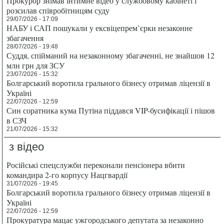
Прокурор знімав інтимне відео у службовому кабінеті і
розсилав співробітницям суду
29/07/2026 - 17:09
НАБУ і САП пошукали у ексвіцепрем’єрки незаконне
збагачення
28/07/2026 - 19:48
Суддя, спійманий на незаконному збагаченні, не знайшов 12
млн грн для ЗСУ
23/07/2026 - 15:32
Болгарський воротила грального бізнесу отримав ліцензії в
Україні
22/07/2026 - 12:59
Син соратника кума Путіна піддався VIP-бусифікації і пішов
в СЗЧ
21/07/2026 - 15:32
з відео
Російські спецслужби переконали пенсіонера вбити
командира 2-го корпусу Нацгвардії
31/07/2026 - 19:45
Болгарський воротила грального бізнесу отримав ліцензії в
Україні
22/07/2026 - 12:59
Прокуратура мацає ужгородського депутата за незаконно